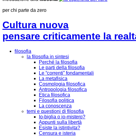
per chi parte da zero
Cultura nuova
pensare criticamente la
realt
filosofia
la filosofia in sintesi
Perché la filosofia
Le parti della filosofia
Le “correnti” fondamentali
La metafisica
Cosmologia filosofica
Antropologia filosofica
Etica filosofica
Filosofia politica
La conoscenza
temi e questioni di filosofia
Io-biglia o io-mistero?
Appunti sulla libertà
Esiste la istintivita?
Censura e isteria