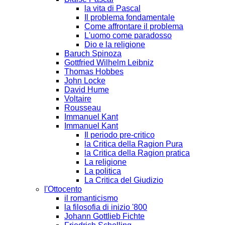
la vita di Pascal
Il problema fondamentale
Come affrontare il problema
L'uomo come paradosso
Dio e la religione
Baruch Spinoza
Gottfried Wilhelm Leibniz
Thomas Hobbes
John Locke
David Hume
Voltaire
Rousseau
Immanuel Kant
Immanuel Kant
Il periodo pre-critico
la Critica della Ragion Pura
la Critica della Ragion pratica
La religione
La politica
La Critica del Giudizio
l'Ottocento
il romanticismo
la filosofia di inizio '800
Johann Gottlieb Fichte