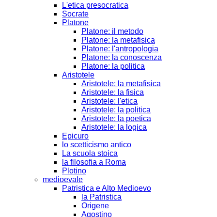
L'etica presocratica
Socrate
Platone
Platone: il metodo
Platone: la metafisica
Platone: l'antropologia
Platone: la conoscenza
Platone: la politica
Aristotele
Aristotele: la metafisica
Aristotele: la fisica
Aristotele: l'etica
Aristotele: la politica
Aristotele: la poetica
Aristotele: la logica
Epicuro
lo scetticismo antico
La scuola stoica
la filosofia a Roma
Plotino
medioevale
Patristica e Alto Medioevo
la Patristica
Origene
Agostino