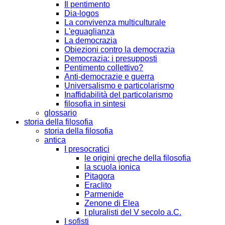
Il pentimento
Dia-logos
La convivenza multiculturale
L'eguaglianza
La democrazia
Obiezioni contro la democrazia
Democrazia: i presupposti
Pentimento collettivo?
Anti-democrazie e guerra
Universalismo e particolarismo
Inaffidabilità del particolarismo
filosofia in sintesi
glossario
storia della filosofia
storia della filosofia
antica
I presocratici
le origini greche della filosofia
la scuola ionica
Pitagora
Eraclito
Parmenide
Zenone di Elea
I pluralisti del V secolo a.C.
I sofisti