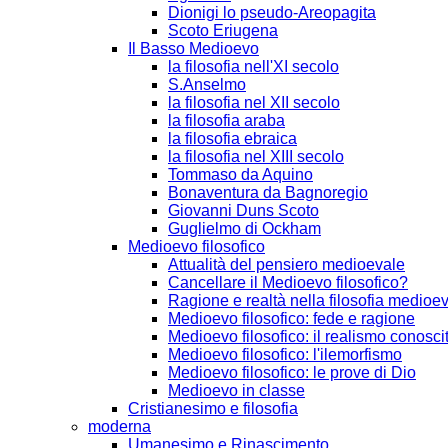
Dionigi lo pseudo-Areopagita
Scoto Eriugena
Il Basso Medioevo
la filosofia nell'XI secolo
S.Anselmo
la filosofia nel XII secolo
la filosofia araba
la filosofia ebraica
la filosofia nel XIII secolo
Tommaso da Aquino
Bonaventura da Bagnoregio
Giovanni Duns Scoto
Guglielmo di Ockham
Medioevo filosofico
Attualità del pensiero medioevale
Cancellare il Medioevo filosofico?
Ragione e realtà nella filosofia medioe
Medioevo filosofico: fede e ragione
Medioevo filosofico: il realismo conosci
Medioevo filosofico: l'ilemorfismo
Medioevo filosofico: le prove di Dio
Medioevo in classe
Cristianesimo e filosofia
moderna
Umanesimo e Rinascimento