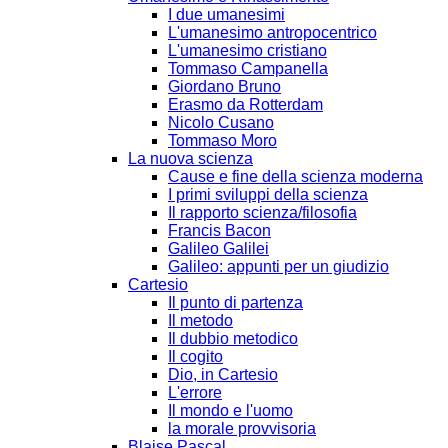
I due umanesimi
L'umanesimo antropocentrico
L'umanesimo cristiano
Tommaso Campanella
Giordano Bruno
Erasmo da Rotterdam
Nicolo Cusano
Tommaso Moro
La nuova scienza
Cause e fine della scienza moderna
I primi sviluppi della scienza
Il rapporto scienza/filosofia
Francis Bacon
Galileo Galilei
Galileo: appunti per un giudizio
Cartesio
Il punto di partenza
Il metodo
Il dubbio metodico
Il cogito
Dio, in Cartesio
L'errore
Il mondo e l'uomo
la morale provvisoria
Blaise Pascal