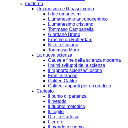
moderna
Umanesimo e Rinascimento
I due umanesimi
L'umanesimo antropocentrico
L'umanesimo cristiano
Tommaso Campanella
Giordano Bruno
Erasmo da Rotterdam
Nicolo Cusano
Tommaso Moro
La nuova scienza
Cause e fine della scienza moderna
I primi sviluppi della scienza
Il rapporto scienza/filosofia
Francis Bacon
Galileo Galilei
Galileo: appunti per un giudizio
Cartesio
Il punto di partenza
Il metodo
Il dubbio metodico
Il cogito
Dio, in Cartesio
L'errore
Il mondo e l'uomo