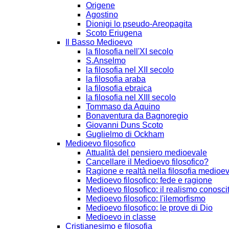
Origene
Agostino
Dionigi lo pseudo-Areopagita
Scoto Eriugena
Il Basso Medioevo
la filosofia nell'XI secolo
S.Anselmo
la filosofia nel XII secolo
la filosofia araba
la filosofia ebraica
la filosofia nel XIII secolo
Tommaso da Aquino
Bonaventura da Bagnoregio
Giovanni Duns Scoto
Guglielmo di Ockham
Medioevo filosofico
Attualità del pensiero medioevale
Cancellare il Medioevo filosofico?
Ragione e realtà nella filosofia medioe
Medioevo filosofico: fede e ragione
Medioevo filosofico: il realismo conosci
Medioevo filosofico: l'ilemorfismo
Medioevo filosofico: le prove di Dio
Medioevo in classe
Cristianesimo e filosofia