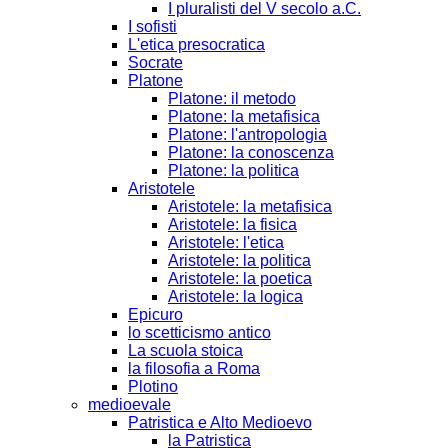
I pluralisti del V secolo a.C.
I sofisti
L'etica presocratica
Socrate
Platone
Platone: il metodo
Platone: la metafisica
Platone: l'antropologia
Platone: la conoscenza
Platone: la politica
Aristotele
Aristotele: la metafisica
Aristotele: la fisica
Aristotele: l'etica
Aristotele: la politica
Aristotele: la poetica
Aristotele: la logica
Epicuro
lo scetticismo antico
La scuola stoica
la filosofia a Roma
Plotino
medioevale
Patristica e Alto Medioevo
la Patristica