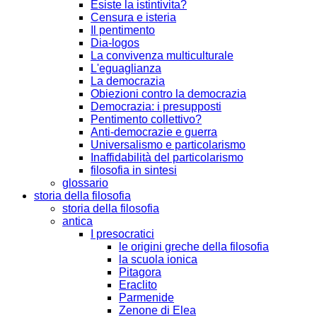
Esiste la istintivita?
Censura e isteria
Il pentimento
Dia-logos
La convivenza multiculturale
L'eguaglianza
La democrazia
Obiezioni contro la democrazia
Democrazia: i presupposti
Pentimento collettivo?
Anti-democrazie e guerra
Universalismo e particolarismo
Inaffidabilità del particolarismo
filosofia in sintesi
glossario
storia della filosofia
storia della filosofia
antica
I presocratici
le origini greche della filosofia
la scuola ionica
Pitagora
Eraclito
Parmenide
Zenone di Elea