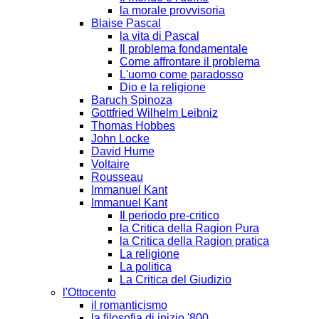
la morale provvisoria
Blaise Pascal
la vita di Pascal
Il problema fondamentale
Come affrontare il problema
L'uomo come paradosso
Dio e la religione
Baruch Spinoza
Gottfried Wilhelm Leibniz
Thomas Hobbes
John Locke
David Hume
Voltaire
Rousseau
Immanuel Kant
Immanuel Kant
Il periodo pre-critico
la Critica della Ragion Pura
la Critica della Ragion pratica
La religione
La politica
La Critica del Giudizio
l'Ottocento
il romanticismo
la filosofia di inizio '800