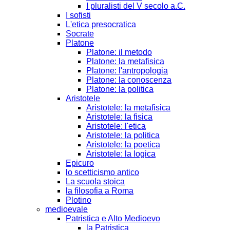
I pluralisti del V secolo a.C.
I sofisti
L'etica presocratica
Socrate
Platone
Platone: il metodo
Platone: la metafisica
Platone: l'antropologia
Platone: la conoscenza
Platone: la politica
Aristotele
Aristotele: la metafisica
Aristotele: la fisica
Aristotele: l'etica
Aristotele: la politica
Aristotele: la poetica
Aristotele: la logica
Epicuro
lo scetticismo antico
La scuola stoica
la filosofia a Roma
Plotino
medioevale
Patristica e Alto Medioevo
la Patristica