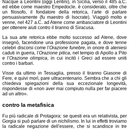
Nacque a Leontini (oggi Lentini), in Sicilia, verso il 485 a.C.
ed ebbe come maestro Empedocle. è considerato, oltre che
un filosofo, il fondatore della retorica, l'arte di parlare
persuasivamente (fu maestro di Isocrate). Viaggiò molto e
venne, nel 427 a.C. ad Atene come ambasciatore di Leontini
per ottenere aiuti contro il tiranno di Siracusa.
La sua arte retorica ebbe molto successo ad Atene, dove
insegnò, facendone una professione pagata, e dove tenne
celebri discorsi come l'
Orazione funebre
, in onore di ateniesi
caduti in guerra, l'
Orazione pitica
, nel tempio di Apollo a Pito
e l'
Orazione olimpica
, in cui incitò i Greci ad essere uniti
contro i barbari.
Visse da ultimo in Tessaglia, presso il tiranno Giasone di
Fere, e quivi morì, pare ultracentenario. Sembra che a chi gli
chiedeva spiegazioni della sua eccezionale longevità,
rispondesse di
non aver mai compiuto nulla per far piacere
ad un altro
.
contro la metafisica
Fu più radicale di Protagora: se questi era un relativista, per
Gorgia si può parlare di un
nichilismo
. In lui in effetti troviamo
la radicale negazione dell'essere, che si scandisce in tre