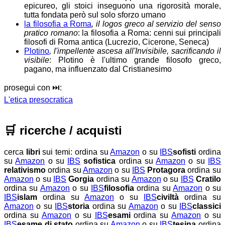
epicureo, gli stoici inseguono una rigorosità morale,
tutta fondata però sul solo sforzo umano
la filosofia a Roma
, il logos greco al servizio del senso
pratico romano
: la filosofia a Roma: cenni sui principali
filosofi di Roma antica (Lucrezio, Cicerone, Seneca)
Plotino
, l'impellente ascesa all'Invisibile, sacrificando il
visibile
: Plotino è l'ultimo grande filosofo greco,
pagano, ma influenzato dal Cristianesimo
prosegui con ⏭️:
L'etica presocratica
🛒
ricerche / acquisti
cerca
libri
sui temi:
ordina su
Amazon
o su
IBS
sofisti
ordina
su
Amazon
o su
IBS
sofistica
ordina su
Amazon
o su
IBS
relativismo
ordina su
Amazon
o su
IBS
Protagora
ordina su
Amazon
o su
IBS
Gorgia
ordina su
Amazon
o su
IBS
Cratilo
ordina su
Amazon
o su
IBS
filosofia
ordina su
Amazon
o su
IBS
islam
ordina su
Amazon
o su
IBS
civiltà
ordina su
Amazon
o su
IBS
storia
ordina su
Amazon
o su
IBS
classici
ordina su
Amazon
o su
IBS
esami
ordina su
Amazon
o su
IBS
esame di stato
ordina su
Amazon
o su
IBS
tesina
ordina