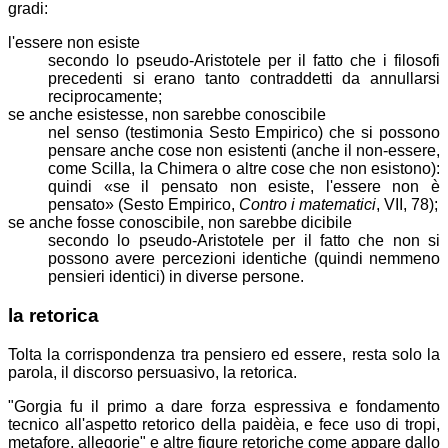
gradi:
l'essere non esiste
secondo lo
pseudo-Aristotele
per il fatto che i filosofi
precedenti si erano tanto contraddetti da annullarsi
reciprocamente;
se anche esistesse, non sarebbe conoscibile
nel senso (testimonia Sesto Empirico) che si possono
pensare anche cose non esistenti (anche il non-essere,
come Scilla, la Chimera o altre cose che non esistono):
quindi
se il pensato non esiste, l'essere non è
pensato
(Sesto Empirico,
Contro i matematici
, VII, 78);
se anche fosse conoscibile, non sarebbe
dicibile
secondo lo
pseudo-Aristotele
per il fatto che non si
possono avere percezioni identiche (quindi nemmeno
pensieri identici) in diverse persone.
la retorica
Tolta la corrispondenza tra pensiero ed essere, resta solo la
parola, il discorso persuasivo, la retorica.
"Gorgia fu il primo a dare forza espressiva e fondamento
tecnico all'aspetto retorico della paidèia, e fece uso di tropi,
metafore, allegorie" e altre figure retoriche come appare dallo