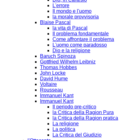
L'errore
Il mondo e l'uomo
la morale provvisoria
Blaise Pascal
la vita di Pascal
Il problema fondamentale
Come affrontare il problema
L'uomo come paradosso
Dio e la religione
Baruch Spinoza
Gottfried Wilhelm Leibniz
Thomas Hobbes
John Locke
David Hume
Voltaire
Rousseau
Immanuel Kant
Immanuel Kant
Il periodo pre-critico
la Critica della Ragion Pura
la Critica della Ragion pratica
La religione
La politica
La Critica del Giudizio