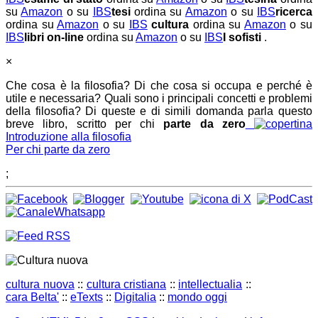
su
Amazon
o su
IBS
tesi
ordina su
Amazon
o su
IBS
ricerca
ordina su
Amazon
o su
IBS
cultura
ordina su
Amazon
o su
IBS
libri on-line
ordina su
Amazon
o su
IBS
I sofisti
.
×
Che cosa è la filosofia? Di che cosa si occupa e perché è
utile e necessaria? Quali sono i principali concetti e problemi
della filosofia? Di queste e di simili domanda parla questo
breve libro, scritto per chi
parte da zero
Introduzione alla filosofia
Per chi parte da zero
;
cultura nuova
::
cultura cristiana
::
intellectualia
::
cara Belta'
::
eTexts
::
Digitalia
::
mondo oggi