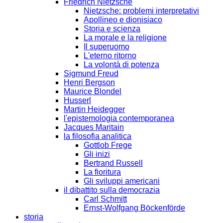
Friedrich Nietzsche
Nietzsche: problemi interpretativi
Apollineo e dionisiaco
Storia e scienza
La morale e la religione
Il superuomo
L'eterno ritorno
La volontà di potenza
Sigmund Freud
Henri Bergson
Maurice Blondel
Husserl
Martin Heidegger
l'epistemologia contemporanea
Jacques Maritain
la filosofia analitica
Gottlob Frege
Gli inizi
Bertrand Russell
La fioritura
Gli sviluppi americani
il dibattito sulla democrazia
Carl Schmitt
Ernst-Wolfgang Böckenförde
storia