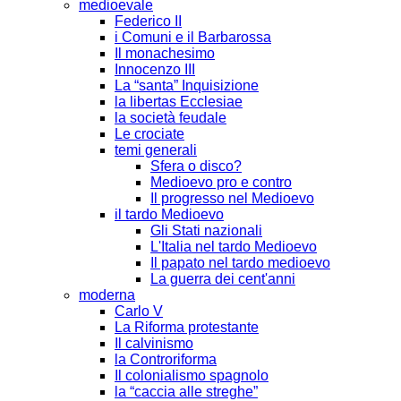
medioevale
Federico II
i Comuni e il Barbarossa
Il monachesimo
Innocenzo III
La “santa” Inquisizione
la libertas Ecclesiae
la società feudale
Le crociate
temi generali
Sfera o disco?
Medioevo pro e contro
Il progresso nel Medioevo
il tardo Medioevo
Gli Stati nazionali
L'Italia nel tardo Medioevo
Il papato nel tardo medioevo
La guerra dei cent'anni
moderna
Carlo V
La Riforma protestante
Il calvinismo
la Controriforma
Il colonialismo spagnolo
la “caccia alle streghe”