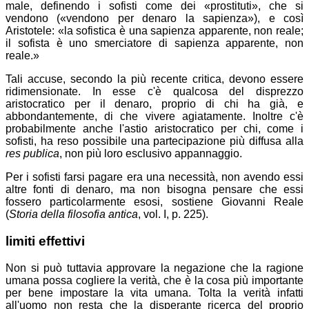
male, definendo i sofisti come dei
prostituti
, che si
vendono (
vendono per denaro la sapienza
), e così
Aristotele:
la sofistica è una sapienza apparente, non reale;
il sofista è uno smerciatore di sapienza apparente, non
reale.
Tali accuse, secondo la più recente critica, devono essere
ridimensionate. In esse c'è qualcosa del disprezzo
aristocratico per il denaro, proprio di chi ha già, e
abbondantemente, di che vivere agiatamente. Inoltre c'è
probabilmente anche l'astio aristocratico per chi, come i
sofisti, ha reso possibile una partecipazione più diffusa alla
res publica
, non più loro esclusivo appannaggio.
Per i sofisti farsi pagare era una necessità, non avendo essi
altre fonti di denaro, ma non bisogna pensare che essi
fossero particolarmente esosi, sostiene Giovanni Reale
(
Storia della filosofia antica
, vol. I, p. 225).
limiti effettivi
Non si può tuttavia approvare la negazione che la ragione
umana possa cogliere la verità, che è la cosa più importante
per bene impostare la vita umana. Tolta la verità infatti
all'uomo non resta che la disperante ricerca del proprio