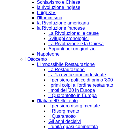
Schiavismo e Chiesa
la rivoluzione inglese
Luigi XIV
l'Illuminismo
la Rivoluzione americana
la Rivoluzione francese
La Rivoluzione: le cause
Sviluppi cronologici
La Rivoluzione e la Chiesa
Appunti per un giudizio
Napoleone
l'Ottocento
L'impossibile Restaurazione
La Restaurazione
La 1a rivoluzione industriale
Il pensiero politico di primo '800
I primi colpi all'ordine restaurato
I moti del '30 in Europa
Il Quarantotto in Europa
l'Italia nell'Ottocento
Il pensiero risorgimentale
Il Risorgimento
Il Quarantotto
Gli anni decisivi
L’unità quasi completata