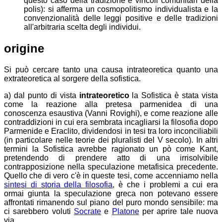
questo caso della tradizione e vincoli comunitari della
polis): si afferma un cosmopolitismo individualista e la
convenzionalità delle leggi positive e delle tradizioni
all'arbitraria scelta degli individui.
origine
Si può cercare tanto una causa intrateoretica quanto una
extrateoretica al sorgere della sofistica.
a) dal punto di vista
intrateoretico
la Sofistica è stata vista
come la reazione alla pretesa parmenidea di una
conoscenza esaustiva (
Vanni Rovighi
), e come reazione alle
contraddizioni in cui era sembrata incagliarsi la filosofia dopo
Parmenide e Eraclito, dividendosi in tesi tra loro inconciliabili
(in particolare nelle teorie dei pluralisti del V secolo). In altri
termini la Sofistica avrebbe ragionato un pò come Kant,
pretendendo di prendere atto di una irrisolvibile
contrapposizione nella speculazione metafisica precedente.
Quello che di vero c'è in queste tesi, come accenniamo nella
sintesi di storia della filosofia
, è che i problemi a cui era
ormai giunta la speculazione greca non potevano essere
affrontati rimanendo sul piano del puro mondo sensibile: ma
ci sarebbero voluti
Socrate
e
Platone
per aprire tale nuova
via.