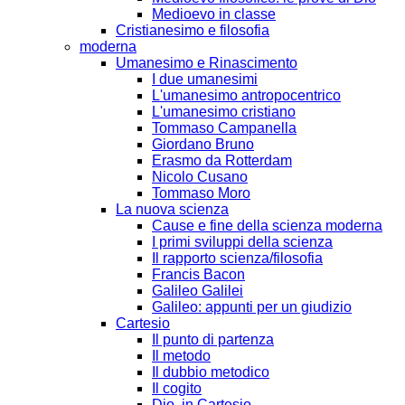
Medioevo in classe
Cristianesimo e filosofia
moderna
Umanesimo e Rinascimento
I due umanesimi
L'umanesimo antropocentrico
L'umanesimo cristiano
Tommaso Campanella
Giordano Bruno
Erasmo da Rotterdam
Nicolo Cusano
Tommaso Moro
La nuova scienza
Cause e fine della scienza moderna
I primi sviluppi della scienza
Il rapporto scienza/filosofia
Francis Bacon
Galileo Galilei
Galileo: appunti per un giudizio
Cartesio
Il punto di partenza
Il metodo
Il dubbio metodico
Il cogito
Dio, in Cartesio