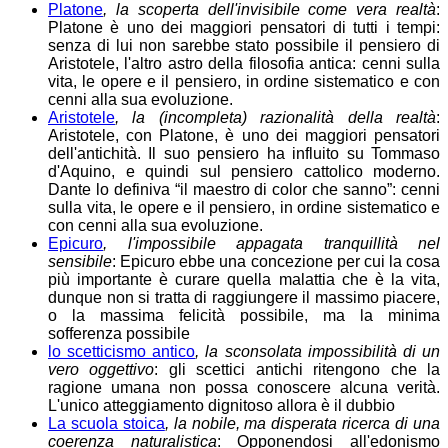
Platone
, la scoperta dell'invisibile come vera realtà
:
Platone è uno dei maggiori pensatori di tutti i tempi:
senza di lui non sarebbe stato possibile il pensiero di
Aristotele, l'altro astro della filosofia antica: cenni sulla
vita, le opere e il pensiero, in ordine sistematico e con
cenni alla sua evoluzione.
Aristotele
, la (incompleta) razionalità della realtà
:
Aristotele, con Platone, è uno dei maggiori pensatori
dell'antichità. Il suo pensiero ha influito su Tommaso
d'Aquino, e quindi sul pensiero cattolico moderno.
Dante lo definiva “il maestro di color che sanno”: cenni
sulla vita, le opere e il pensiero, in ordine sistematico e
con cenni alla sua evoluzione.
Epicuro
, l'impossibile appagata tranquillità nel
sensibile
: Epicuro ebbe una concezione per cui la cosa
più importante è curare quella malattia che è la vita,
dunque non si tratta di raggiungere il massimo piacere,
o la massima felicità possibile, ma la minima
sofferenza possibile
lo scetticismo antico
, la sconsolata impossibilità di un
vero oggettivo
: gli scettici antichi ritengono che la
ragione umana non possa conoscere alcuna verità.
L'unico atteggiamento dignitoso allora è il dubbio
La scuola stoica
, la nobile, ma disperata ricerca di una
coerenza naturalistica
: Opponendosi all'edonismo