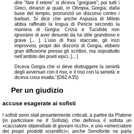
dire "fare il retore" si diceva "gorgiare"; poi tutti i
Greci, dinanzi ai quali, in Olimpia, Gorgia, dalla
base del tempio, pronunziò un discorso contro i
barbari. Si dice che anche Aspasia di Mileto
abbia raffinato la lingua di Pericle secondo la
maniera di Gorgia: Crizia e Tucidide non
ignorano di aver desunto da lui stile grandioso e
grave [... ]. L'uso di frasi staccate, gli inizi
improvvisi, propri dei discorsi di Gorgia, ebbero
gran diffusione presso gli scrittori, ma soprattutto
nell'ambito dei poeti epici. [... ]
Diceva Gorgia che si deve distruggere la serietà
degli avversari con il riso, e il riso con la serietà: e
diceva cosa esatta."(D82 A35)
⚖
Per un giudizio
accuse esagerate ai sofisti
I sofisti sono stati pesantemente criticati, a partire da Platone
(in particolare ne
Il Sofista
), che definiva il sofista un
cacciatore stipendiato di giovani ricchi
, e uno
smerciatore
dei propri prodotti scientifici
; anche Senofonte ne parla