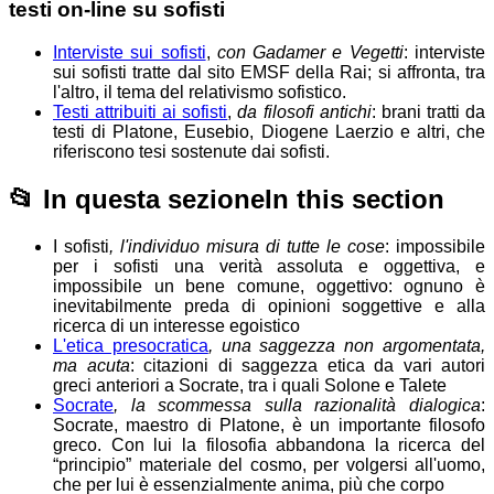
testi on-line su sofisti
Interviste sui sofisti
,
con Gadamer e Vegetti
: interviste
sui sofisti tratte dal sito EMSF della Rai; si affronta, tra
l'altro, il tema del relativismo sofistico.
Testi attribuiti ai sofisti
,
da filosofi antichi
: brani tratti da
testi di Platone, Eusebio, Diogene Laerzio e altri, che
riferiscono tesi sostenute dai sofisti.
📂
In questa sezione
In this section
I sofisti
, l'individuo misura di tutte le cose
: impossibile
per i sofisti una verità assoluta e oggettiva, e
impossibile un bene comune, oggettivo: ognuno è
inevitabilmente preda di opinioni soggettive e alla
ricerca di un interesse egoistico
L'etica presocratica
, una saggezza non argomentata,
ma acuta
: citazioni di saggezza etica da vari autori
greci anteriori a Socrate, tra i quali Solone e Talete
Socrate
, la scommessa sulla razionalità dialogica
:
Socrate, maestro di Platone, è un importante filosofo
greco. Con lui la filosofia abbandona la ricerca del
“principio” materiale del cosmo, per volgersi all'uomo,
che per lui è essenzialmente anima, più che corpo