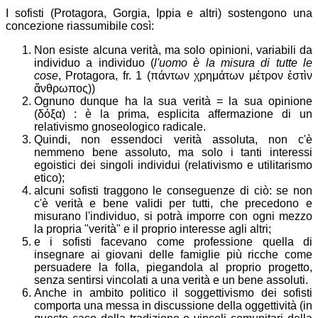
I sofisti (Protagora, Gorgia, Ippia e altri) sostengono una
concezione riassumibile così:
Non esiste alcuna verità, ma solo opinioni, variabili da
individuo a individuo (
l'uomo è la misura di tutte le
cose
, Protagora, fr. 1 (
πάντων χρημάτων μέτρον ἐστὶν
ἄνθρωπος)
)
Ognuno dunque ha la sua verità = la sua opinione
(
δόξα
) : è la prima, esplicita affermazione di un
relativismo gnoseologico radicale.
Quindi, non essendoci verità assoluta, non c'è
nemmeno bene assoluto, ma solo i tanti interessi
egoistici dei singoli individui (relativismo e utilitarismo
etico);
alcuni sofisti traggono le conseguenze di ciò: se non
c'è verità e bene validi per tutti, che precedono e
misurano l'individuo, si potrà imporre con ogni mezzo
la propria "verità" e il proprio interesse agli altri;
e i sofisti facevano come professione quella di
insegnare ai giovani delle famiglie più ricche come
persuadere la folla, piegandola al proprio progetto,
senza sentirsi vincolati a una verità e un bene assoluti.
Anche in ambito politico il soggettivismo dei sofisti
comporta una messa in discussione della oggettività (in