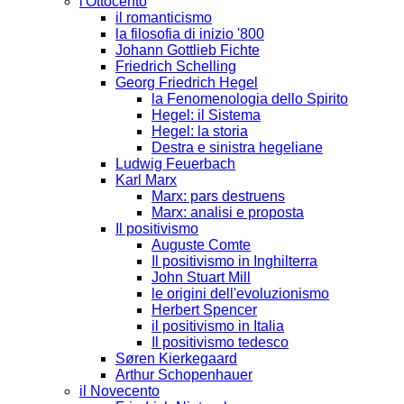
l'Ottocento
il romanticismo
la filosofia di inizio '800
Johann Gottlieb Fichte
Friedrich Schelling
Georg Friedrich Hegel
la Fenomenologia dello Spirito
Hegel: il Sistema
Hegel: la storia
Destra e sinistra hegeliane
Ludwig Feuerbach
Karl Marx
Marx: pars destruens
Marx: analisi e proposta
Il positivismo
Auguste Comte
Il positivismo in Inghilterra
John Stuart Mill
le origini dell'evoluzionismo
Herbert Spencer
il positivismo in Italia
Il positivismo tedesco
Søren Kierkegaard
Arthur Schopenhauer
il Novecento