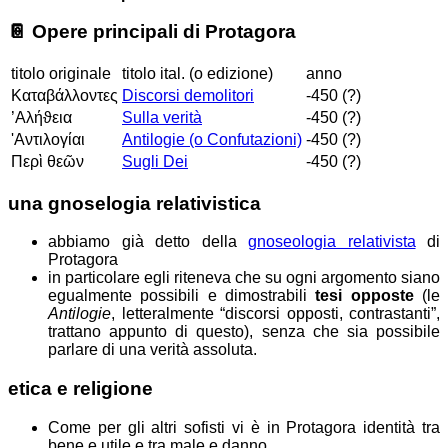
📔
Opere principali di Protagora
titolo originale
titolo ital. (o edizione)
anno
Καταβάλλοντες
Discorsi demolitori
-450 (?)
’Αλήϑεια
Sulla verità
-450 (?)
'Αντιλογίαι
Antilogie (o Confutazioni)
-450 (?)
Περὶ θεῶν
Sugli Dei
-450 (?)
una gnoselogia relativistica
abbiamo già detto della
gnoseologia relativista
di
Protagora
in particolare egli riteneva che su ogni argomento siano
egualmente possibili e dimostrabili
tesi opposte
(le
Antilogie
, letteralmente “discorsi opposti, contrastanti”,
trattano appunto di questo), senza che sia possibile
parlare di una verità assoluta.
etica e religione
Come per gli altri sofisti vi è in Protagora identità tra
bene e utile e tra male e danno.