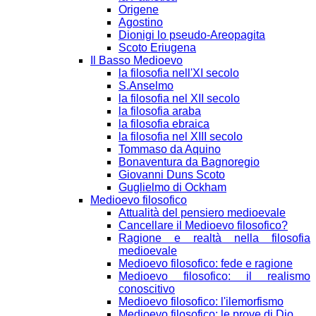
Origene
Agostino
Dionigi lo pseudo-Areopagita
Scoto Eriugena
Il Basso Medioevo
la filosofia nell'XI secolo
S.Anselmo
la filosofia nel XII secolo
la filosofia araba
la filosofia ebraica
la filosofia nel XIII secolo
Tommaso da Aquino
Bonaventura da Bagnoregio
Giovanni Duns Scoto
Guglielmo di Ockham
Medioevo filosofico
Attualità del pensiero medioevale
Cancellare il Medioevo filosofico?
Ragione e realtà nella filosofia
medioevale
Medioevo filosofico: fede e ragione
Medioevo filosofico: il realismo
conoscitivo
Medioevo filosofico: l'ilemorfismo
Medioevo filosofico: le prove di Dio