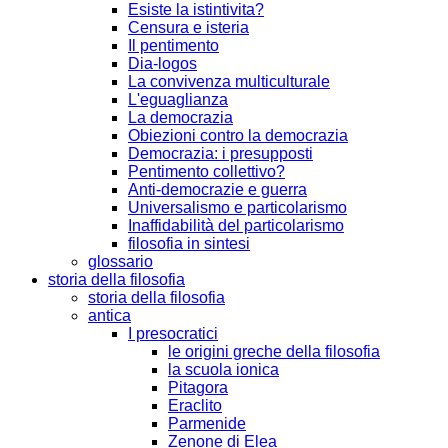
Esiste la istintivita?
Censura e isteria
Il pentimento
Dia-logos
La convivenza multiculturale
L'eguaglianza
La democrazia
Obiezioni contro la democrazia
Democrazia: i presupposti
Pentimento collettivo?
Anti-democrazie e guerra
Universalismo e particolarismo
Inaffidabilità del particolarismo
filosofia in sintesi
glossario
storia della filosofia
storia della filosofia
antica
I presocratici
le origini greche della filosofia
la scuola ionica
Pitagora
Eraclito
Parmenide
Zenone di Elea