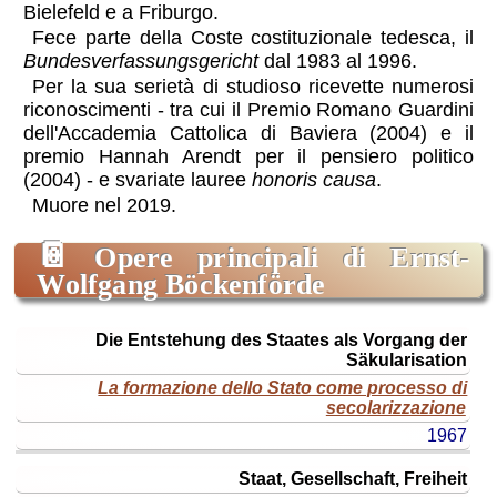
Bielefeld e a Friburgo.
Fece parte della Coste costituzionale tedesca, il
Bundesverfassungsgericht
dal 1983 al 1996.
Per la sua serietà di studioso ricevette numerosi
riconoscimenti - tra cui il Premio Romano Guardini
dell'Accademia Cattolica di Baviera (2004) e il
premio Hannah Arendt per il pensiero politico
(2004) - e svariate lauree
honoris causa
.
Muore nel 2019.
📔
Opere principali di Ernst-
Wolfgang Böckenförde
titolo
Die Entstehung des Staates als Vorgang der
originale
Säkularisation
La formazione dello Stato come processo di
titolo
secolarizzazione
ital.
1967
(o
edizione)
Staat, Gesellschaft, Freiheit
anno