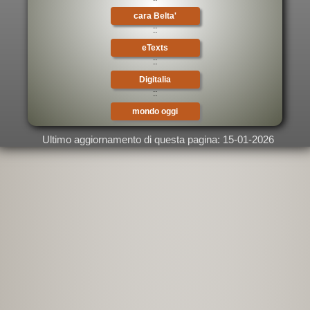
cara Belta'
::
eTexts
::
Digitalia
::
mondo oggi
Ultimo aggiornamento di questa pagina: 15-01-2026