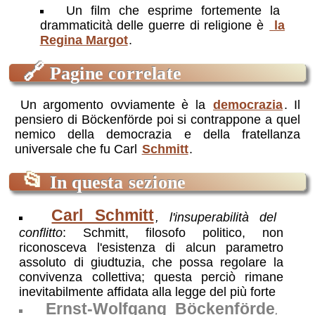
Un film che esprime fortemente la
drammaticità delle guerre di religione è
la
Regina Margot
.
🔗
Pagine correlate
Un argomento ovviamente è la
democrazia
. Il
pensiero di Böckenförde poi si contrappone a quel
nemico della democrazia e della fratellanza
universale che fu Carl
Schmitt
.
📂
In questa sezione
Carl Schmitt
, l'insuperabilità del
conflitto
: Schmitt, filosofo politico, non
riconosceva l'esistenza di alcun parametro
assoluto di giudtuzia, che possa regolare la
convivenza collettiva; questa perciò rimane
inevitabilmente affidata alla legge del più forte
Ernst-Wolfgang Böckenförde
,