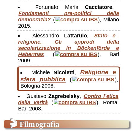
Fortunato Maria
Cacciatore
,
Fondamenti pre-politici della
democrazia?
(
), Milano
2015.
Alessandro
Lattarulo
,
Stato e
religione. Gli approdi della
secolarizzazione in Böckenförde e
Habermas
(
), Bari
2009.
Religione e
Michele
Nicoletti
,
sfera pubblica
(
),
Bologna 2008.
Gustavo
Zagrebelsky
,
Contro l’etica
della verità
(
), Roma-
Bari 2008.
🎬
Filmografìa