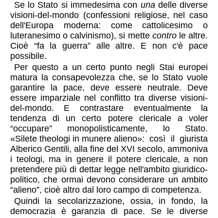
Se lo Stato si immedesima con
una
delle diverse
visioni-del-mondo (confessioni religiose, nel caso
dell'Europa moderna: come cattolicesimo o
luteranesimo o calvinismo), si mette
contro
le altre.
Cioè “fa la guerra” alle altre. E non c'è pace
possibile.
Per questo a un certo punto negli Stai europei
matura la consapevolezza che, se lo Stato vuole
garantire la pace, deve essere neutrale. Deve
essere imparziale nel conflitto tra diverse visioni-
del-mondo. E contrastare eventualmente la
tendenza di un certo potere clericale a voler
“occupare” monopolisticamente, lo Stato.
«Silete theologi in munere alieno»
: così il giurista
Alberico Gentili, alla fine del XVI secolo, ammoniva
i teologi, ma in genere il potere clericale, a non
pretendere più di dettar legge nell'ambito giuridico-
politico, che ormai devono considerare un ambito
“alieno”, cioè altro dal loro campo di competenza.
Quindi la secolarizzazione, ossia, in fondo, la
democrazia è garanzia di pace. Se le diverse