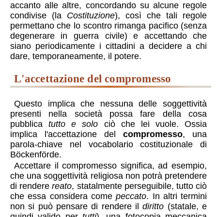
accanto alle altre, concordando su alcune regole
condivise (la
Costituzione
), così che tali regole
permettano che lo scontro rimanga pacifico (senza
degenerare in guerra civile) e accettando che
siano periodicamente i cittadini a decidere a chi
dare, temporaneamente, il potere.
l'accettazione del compromesso
Questo implica che nessuna delle soggettività
presenti nella società possa fare della cosa
pubblica
tutto e solo
ciò che lei vuole. Ossia
implica l'accettazione del
compromesso
, una
parola-chiave nel vocabolario costituzionale di
Böckenförde.
Accettare il compromesso significa, ad esempio,
che una soggettività religiosa non potrà pretendere
di rendere
reato
, statalmente perseguibile, tutto ciò
che essa considera come
peccato
. In altri termini
non si può pensare di rendere il
diritto
(statale, e
quindi valido per
tutti
), una fotocopia meccanica