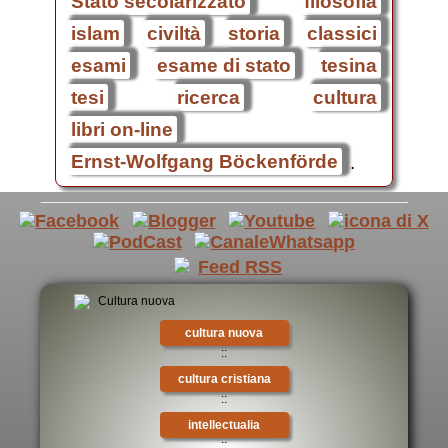
Stato secolarizzato
filosofia
islam
civiltà
storia
classici
esami
esame di stato
tesina
tesi
ricerca
cultura
libri on-line
Ernst-Wolfgang Böckenförde
.
cultura nuova
::
cultura cristiana
::
intellectualia
::