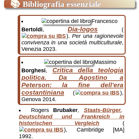
📚
Bibliografia essenziale
Francesco
Dia-logos
Bertoldi
,
(
).
Per una ragionevole
convivenza in una società multiculturale
,
Venezia 2023.
Massimo
Critica della teologia
Borghesi
,
politica. Da Agostino a
Peterson: la fine dell'era
costantiniana
(
),
Genova 2014.
Rogers
Brubaker
,
Staats-Bürger.
Deutschland und Frankreich in
historischen Vergleich
(
), Cambridge [MA]
1992.