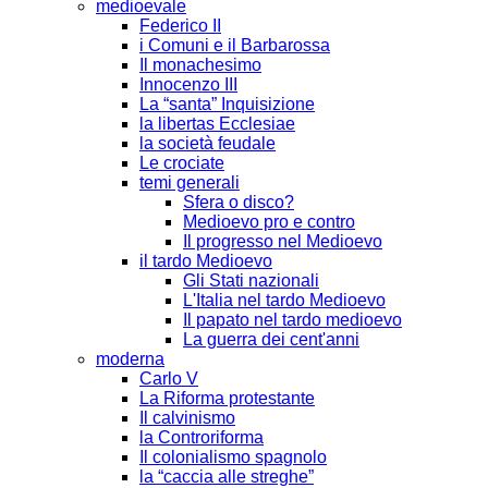
medioevale
Federico II
i Comuni e il Barbarossa
Il monachesimo
Innocenzo III
La “santa” Inquisizione
la libertas Ecclesiae
la società feudale
Le crociate
temi generali
Sfera o disco?
Medioevo pro e contro
Il progresso nel Medioevo
il tardo Medioevo
Gli Stati nazionali
L'Italia nel tardo Medioevo
Il papato nel tardo medioevo
La guerra dei cent'anni
moderna
Carlo V
La Riforma protestante
Il calvinismo
la Controriforma
Il colonialismo spagnolo
la “caccia alle streghe”