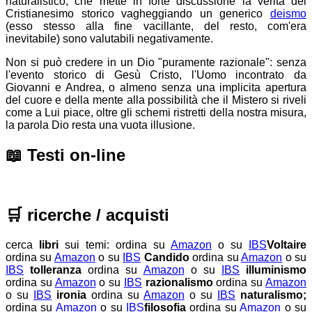
naturalistico, che mette in forte discussione la verità del
Cristianesimo storico vagheggiando un generico
deismo
(esso stesso alla fine vacillante, del resto, com'era
inevitabile) sono valutabili negativamente.
Non si può credere in un Dio "puramente razionale": senza
l'evento storico di Gesù Cristo, l'Uomo incontrato da
Giovanni e Andrea, o almeno senza una implicita apertura
del cuore e della mente alla possibilità che il Mistero si riveli
come a Lui piace, oltre gli schemi ristretti della nostra misura,
la parola Dio resta una vuota illusione.
📖
Testi on-line
🛒
ricerche / acquisti
cerca
libri
sui temi:
ordina su
Amazon
o su
IBS
Voltaire
ordina su
Amazon
o su
IBS
Candido
ordina su
Amazon
o su
IBS
tolleranza
ordina su
Amazon
o su
IBS
illuminismo
ordina su
Amazon
o su
IBS
razionalismo
ordina su
Amazon
o su
IBS
ironia
ordina su
Amazon
o su
IBS
naturalismo;
ordina su
Amazon
o su
IBS
filosofia
ordina su
Amazon
o su