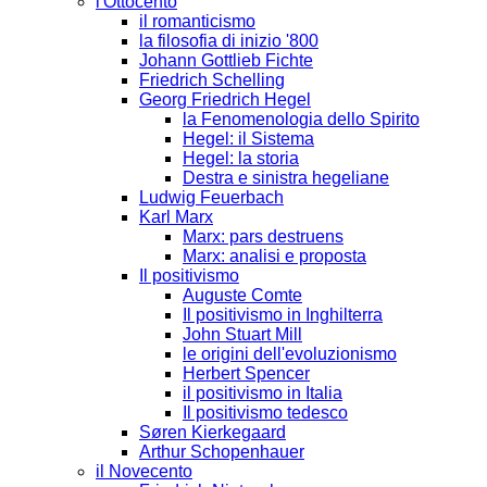
l'Ottocento
il romanticismo
la filosofia di inizio '800
Johann Gottlieb Fichte
Friedrich Schelling
Georg Friedrich Hegel
la Fenomenologia dello Spirito
Hegel: il Sistema
Hegel: la storia
Destra e sinistra hegeliane
Ludwig Feuerbach
Karl Marx
Marx: pars destruens
Marx: analisi e proposta
Il positivismo
Auguste Comte
Il positivismo in Inghilterra
John Stuart Mill
le origini dell'evoluzionismo
Herbert Spencer
il positivismo in Italia
Il positivismo tedesco
Søren Kierkegaard
Arthur Schopenhauer
il Novecento