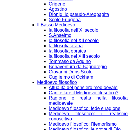
Origene
Agostino
Dionigi lo pseudo-Areopagita
Scoto Eriugena
Il Basso Medioevo
la filosofia nell'XI secolo
S.Anselmo
la filosofia nel XII secolo
la filosofia araba
la filosofia ebraica
la filosofia nel XIII secolo
Tommaso da Aquino
Bonaventura da Bagnoregio
Giovanni Duns Scoto
Guglielmo di Ockham
Medioevo filosofico
Attualità del pensiero medioevale
Cancellare il Medioevo filosofico?
Ragione e realtà nella filosofia
medioevale
Medioevo filosofico: fede e ragione
Medioevo filosofico: il realismo
conoscitivo
Medioevo filosofico: l'ilemorfismo
Medioevo filosofico: le prove di Dio