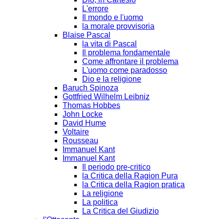
L'errore
Il mondo e l'uomo
la morale provvisoria
Blaise Pascal
la vita di Pascal
Il problema fondamentale
Come affrontare il problema
L'uomo come paradosso
Dio e la religione
Baruch Spinoza
Gottfried Wilhelm Leibniz
Thomas Hobbes
John Locke
David Hume
Voltaire
Rousseau
Immanuel Kant
Immanuel Kant
Il periodo pre-critico
la Critica della Ragion Pura
la Critica della Ragion pratica
La religione
La politica
La Critica del Giudizio