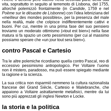
vita, soprattutto in seguito al terremoto di Lisbona, del 1755,
allorché polemizzò frontalmente (in
Candide
, 1759 e nel
Poème sur le désastre de Lisbonne
) con l'idea lebniziana del
meilleur des mondes possibles
, per la presenza del male
nella realtà, male che colpisce indifferentemente cattivi e
buoni. Per cui, mentre in una prima fase del suo pensiero
troviamo un moderato ottimismo (
tout est bien
) nella fase
matura si fa spazio un certo pessimismo (per cui al massimo
possiamo sperare che
un jour tout sera bien
).
contro Pascal e Cartesio
Tra le altre polemiche ricordiamo quella contro Pascal, reo di
eccessivo pessimismo antropologico. Per Voltaire l'uomo
non è mistero, paradosso, ma può essere spiegato mediante
la ragione e la scienza.
La sua critica non risparmiò nemmeno la cultura razionalista
francese del
Grand Siècle
, Cartesio e Malebranche, che
appaiono a Voltaire astrattamente metafisici, mentre da lui
sono più apprezzati gli inglesi Newton e Locke.
la storia e la politica