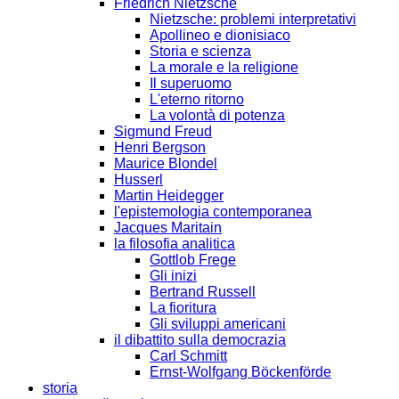
Friedrich Nietzsche
Nietzsche: problemi interpretativi
Apollineo e dionisiaco
Storia e scienza
La morale e la religione
Il superuomo
L'eterno ritorno
La volontà di potenza
Sigmund Freud
Henri Bergson
Maurice Blondel
Husserl
Martin Heidegger
l'epistemologia contemporanea
Jacques Maritain
la filosofia analitica
Gottlob Frege
Gli inizi
Bertrand Russell
La fioritura
Gli sviluppi americani
il dibattito sulla democrazia
Carl Schmitt
Ernst-Wolfgang Böckenförde
storia