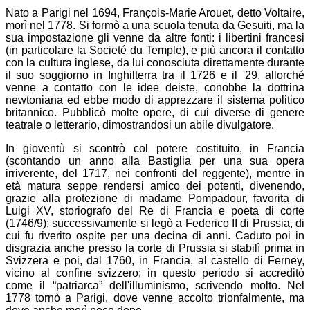
Nato a Parigi nel 1694, François-Marie Arouet, detto Voltaire,
morì nel 1778. Si formò a una scuola tenuta da Gesuiti, ma la
sua impostazione gli venne da altre fonti: i libertini francesi
(in particolare la Societé du Temple), e più ancora il contatto
con la cultura inglese, da lui conosciuta direttamente durante
il suo soggiorno in Inghilterra tra il 1726 e il '29, allorché
venne a contatto con le idee deiste, conobbe la dottrina
newtoniana ed ebbe modo di apprezzare il sistema politico
britannico. Pubblicò molte opere, di cui diverse di genere
teatrale o letterario, dimostrandosi un abile divulgatore.
In gioventù si scontrò col potere costituito, in Francia
(scontando un anno alla Bastiglia per una sua opera
irriverente, del 1717, nei confronti del reggente), mentre in
età matura seppe rendersi amico dei potenti, divenendo,
grazie alla protezione di madame Pompadour, favorita di
Luigi XV, storiografo del Re di Francia e poeta di corte
(1746/9); successivamente si legò a Federico II di Prussia, di
cui fu riverito ospite per una decina di anni. Caduto poi in
disgrazia anche presso la corte di Prussia si stabilì prima in
Svizzera e poi, dal 1760, in Francia, al castello di Ferney,
vicino al confine svizzero; in questo periodo si accreditò
come il “patriarca” dell'illuminismo, scrivendo molto. Nel
1778 tornò a Parigi, dove venne accolto trionfalmente, ma