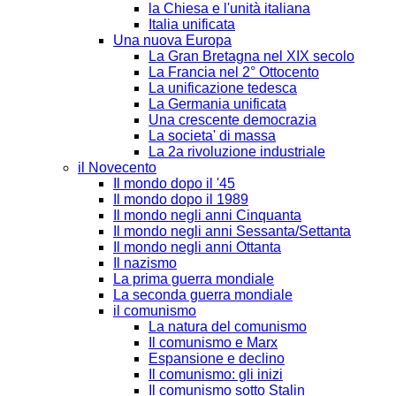
la Chiesa e l'unità italiana
Italia unificata
Una nuova Europa
La Gran Bretagna nel XIX secolo
La Francia nel 2° Ottocento
La unificazione tedesca
La Germania unificata
Una crescente democrazia
La societa' di massa
La 2a rivoluzione industriale
il Novecento
Il mondo dopo il '45
Il mondo dopo il 1989
Il mondo negli anni Cinquanta
Il mondo negli anni Sessanta/Settanta
Il mondo negli anni Ottanta
Il nazismo
La prima guerra mondiale
La seconda guerra mondiale
il comunismo
La natura del comunismo
Il comunismo e Marx
Espansione e declino
Il comunismo: gli inizi
Il comunismo sotto Stalin