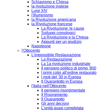
Schiavismo e Chiesa
la rivoluzione inglese
Luigi XIV
l'Illuminismo
la Rivoluzione americana
la Rivoluzione francese
La Rivoluzione: le cause
Sviluppi cronologici
La Rivoluzione e la Chiesa
Appunti per un giudizio
Napoleone
l'Ottocento
L'impossibile Restaurazione
La Restaurazione
La 1a rivoluzione industriale
Il pensiero politico di primo '800
I primi colpi all'ordine restaurato
I moti del '30 in Europa
Il Quarantotto in Europa
l'Italia nell'Ottocento
Il pensiero risorgimentale
Il Risorgimento
Il Quarantotto
Gli anni decisivi
L’unità quasi completata