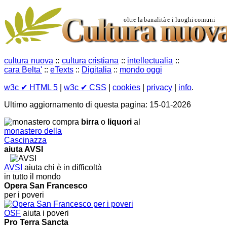
cultura nuova
::
cultura cristiana
::
intellectualia
::
cara Belta'
::
eTexts
::
Digitalia
::
mondo oggi
w3c
✔ HTML 5
|
w3c
✔ CSS
|
cookies
|
privacy
|
info
.
Ultimo aggiornamento di questa pagina: 15-01-2026
compra
birra
o
liquori
al
monastero della
Cascinazza
aiuta AVSI
AVSI
aiuta chi è in difficoltà
in tutto il mondo
Opera San Francesco
per i poveri
OSF
aiuta i poveri
Pro Terra Sancta