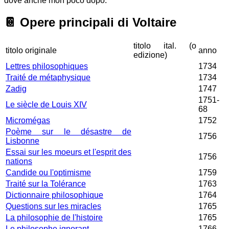
dove anche morì poco dopo.
📔
Opere principali di Voltaire
titolo ital. (o
titolo originale
anno
edizione)
Lettres philosophiques
1734
Traité de métaphysique
1734
Zadig
1747
1751-
Le siècle de Louis XIV
68
Micromégas
1752
Poème sur le désastre de
1756
Lisbonne
Essai sur les moeurs et l'esprit des
1756
nations
Candide ou l'optimisme
1759
Traité sur la Tolérance
1763
Dictionnaire philosophique
1764
Questions sur les miracles
1765
La philosophie de l'histoire
1765
Le philosophe ignorant
1766