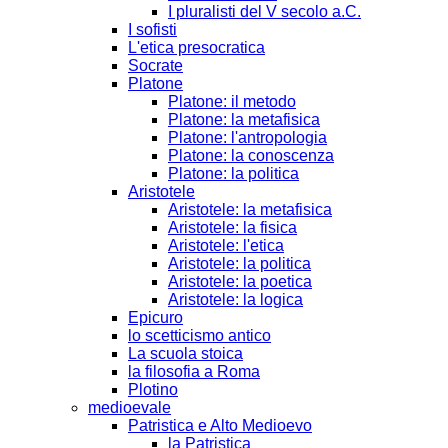
I pluralisti del V secolo a.C.
I sofisti
L'etica presocratica
Socrate
Platone
Platone: il metodo
Platone: la metafisica
Platone: l'antropologia
Platone: la conoscenza
Platone: la politica
Aristotele
Aristotele: la metafisica
Aristotele: la fisica
Aristotele: l'etica
Aristotele: la politica
Aristotele: la poetica
Aristotele: la logica
Epicuro
lo scetticismo antico
La scuola stoica
la filosofia a Roma
Plotino
medioevale
Patristica e Alto Medioevo
la Patristica