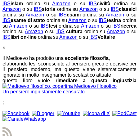
IBS
islam
ordina su
Amazon
o su
IBS
civiltà
ordina su
Amazon
o su
IBS
storia
ordina su
Amazon
o su
IBS
classici
ordina su
Amazon
o su
IBS
esami
ordina su
Amazon
o su
IBS
esame di stato
ordina su
Amazon
o su
IBS
tesina
ordina
su
Amazon
o su
IBS
tesi
ordina su
Amazon
o su
IBS
ricerca
ordina su
Amazon
o su
IBS
cultura
ordina su
Amazon
o su
IBS
libri on-line
ordina su
Amazon
o su
IBS
Voltaire
.
×
il Medioevo ha prodotto una
eccellente filosofia
,
elaborando tesi sconosciute al pensiero greco e decisive per
il pensiero moderno, ma questo viene sistematicamente
ignorato in molto insegnamento scolastico attuale
questo libro vuole
rimediare a questa ingiustizia
Medioevo filosofico
Un pensiero ingiustamente censurato
;