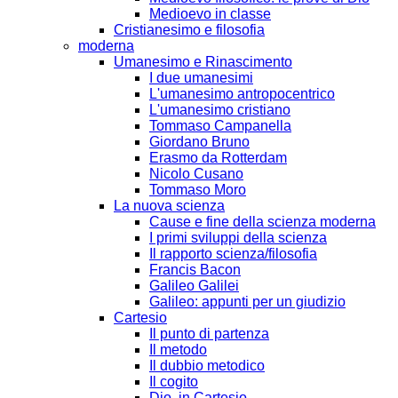
Medioevo in classe
Cristianesimo e filosofia
moderna
Umanesimo e Rinascimento
I due umanesimi
L'umanesimo antropocentrico
L'umanesimo cristiano
Tommaso Campanella
Giordano Bruno
Erasmo da Rotterdam
Nicolo Cusano
Tommaso Moro
La nuova scienza
Cause e fine della scienza moderna
I primi sviluppi della scienza
Il rapporto scienza/filosofia
Francis Bacon
Galileo Galilei
Galileo: appunti per un giudizio
Cartesio
Il punto di partenza
Il metodo
Il dubbio metodico
Il cogito
Dio, in Cartesio