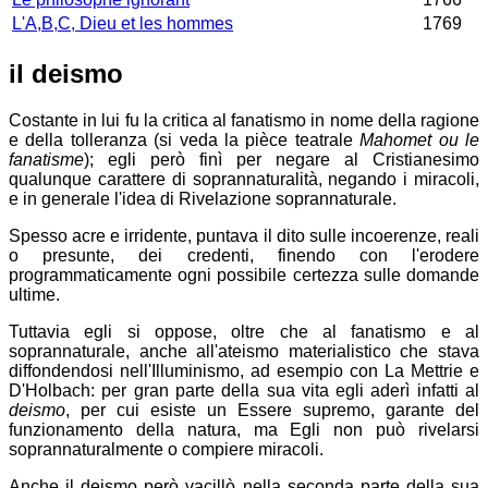
L'A,B,C, Dieu et les hommes
1769
il deismo
Costante in lui fu la critica al fanatismo in nome della ragione
e della tolleranza (si veda la pièce teatrale
Mahomet ou le
fanatisme
); egli però finì per negare al Cristianesimo
qualunque carattere di soprannaturalità, negando i miracoli,
e in generale l'idea di Rivelazione soprannaturale.
Spesso acre e irridente, puntava il dito sulle incoerenze, reali
o presunte, dei credenti, finendo con l'erodere
programmaticamente ogni possibile certezza sulle domande
ultime.
Tuttavia egli si oppose, oltre che al fanatismo e al
soprannaturale, anche all'ateismo materialistico che stava
diffondendosi nell'Illuminismo, ad esempio con La Mettrie e
D'Holbach: per gran parte della sua vita egli aderì infatti al
deismo
, per cui esiste un Essere supremo, garante del
funzionamento della natura, ma Egli non può rivelarsi
soprannaturalmente o compiere miracoli.
Anche il deismo però vacillò nella seconda parte della sua