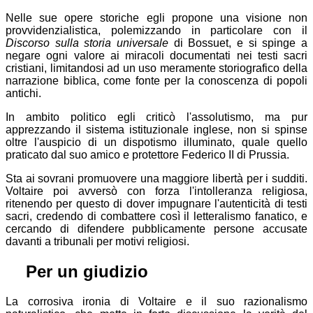
Nelle sue opere storiche egli propone una visione non
provvidenzialistica, polemizzando in particolare con il
Discorso sulla storia universale
di Bossuet, e si spinge a
negare ogni valore ai miracoli documentati nei testi sacri
cristiani, limitandosi ad un uso meramente storiografico della
narrazione biblica, come fonte per la conoscenza di popoli
antichi.
In ambito politico egli criticò l'assolutismo, ma pur
apprezzando il sistema istituzionale inglese, non si spinse
oltre l'auspicio di un dispotismo illuminato, quale quello
praticato dal suo amico e protettore Federico II di Prussia.
Sta ai sovrani promuovere una maggiore libertà per i sudditi.
Voltaire poi avversò con forza l'intolleranza religiosa,
ritenendo per questo di dover impugnare l'autenticità di testi
sacri, credendo di combattere così il letteralismo fanatico, e
cercando di difendere pubblicamente persone accusate
davanti a tribunali per motivi religiosi.
⚖
Per un giudizio
La corrosiva ironia di Voltaire e il suo razionalismo