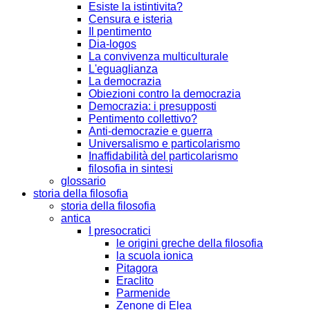
Esiste la istintivita?
Censura e isteria
Il pentimento
Dia-logos
La convivenza multiculturale
L'eguaglianza
La democrazia
Obiezioni contro la democrazia
Democrazia: i presupposti
Pentimento collettivo?
Anti-democrazie e guerra
Universalismo e particolarismo
Inaffidabilità del particolarismo
filosofia in sintesi
glossario
storia della filosofia
storia della filosofia
antica
I presocratici
le origini greche della filosofia
la scuola ionica
Pitagora
Eraclito
Parmenide
Zenone di Elea