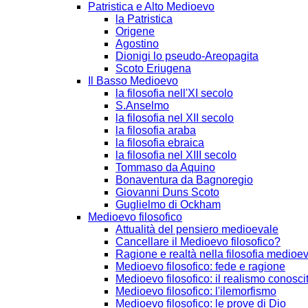
Patristica e Alto Medioevo
la Patristica
Origene
Agostino
Dionigi lo pseudo-Areopagita
Scoto Eriugena
Il Basso Medioevo
la filosofia nell'XI secolo
S.Anselmo
la filosofia nel XII secolo
la filosofia araba
la filosofia ebraica
la filosofia nel XIII secolo
Tommaso da Aquino
Bonaventura da Bagnoregio
Giovanni Duns Scoto
Guglielmo di Ockham
Medioevo filosofico
Attualità del pensiero medioevale
Cancellare il Medioevo filosofico?
Ragione e realtà nella filosofia medioe
Medioevo filosofico: fede e ragione
Medioevo filosofico: il realismo conosci
Medioevo filosofico: l'ilemorfismo
Medioevo filosofico: le prove di Dio