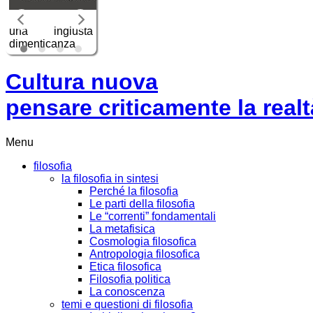
a
Cultura nuova
pensare criticamente la
realt
Da non perdere
contro falsi sensi
di colpa
Menu
filosofia
la filosofia in sintesi
Perché la filosofia
Le parti della filosofia
Le “correnti” fondamentali
La metafisica
Cosmologia filosofica
Antropologia filosofica
Etica filosofica
Filosofia politica
La conoscenza
temi e questioni di filosofia