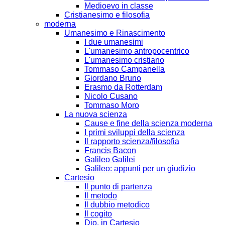
Medioevo in classe
Cristianesimo e filosofia
moderna
Umanesimo e Rinascimento
I due umanesimi
L'umanesimo antropocentrico
L'umanesimo cristiano
Tommaso Campanella
Giordano Bruno
Erasmo da Rotterdam
Nicolo Cusano
Tommaso Moro
La nuova scienza
Cause e fine della scienza moderna
I primi sviluppi della scienza
Il rapporto scienza/filosofia
Francis Bacon
Galileo Galilei
Galileo: appunti per un giudizio
Cartesio
Il punto di partenza
Il metodo
Il dubbio metodico
Il cogito
Dio, in Cartesio