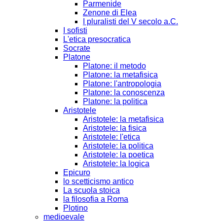
Parmenide
Zenone di Elea
I pluralisti del V secolo a.C.
I sofisti
L'etica presocratica
Socrate
Platone
Platone: il metodo
Platone: la metafisica
Platone: l'antropologia
Platone: la conoscenza
Platone: la politica
Aristotele
Aristotele: la metafisica
Aristotele: la fisica
Aristotele: l'etica
Aristotele: la politica
Aristotele: la poetica
Aristotele: la logica
Epicuro
lo scetticismo antico
La scuola stoica
la filosofia a Roma
Plotino
medioevale