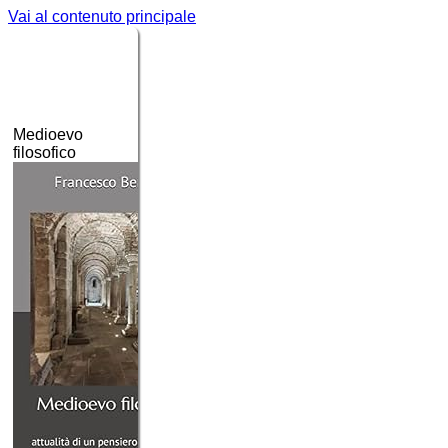
Vai al contenuto principale
Insostituibile
Grazie,
Introduzione alla
democrazia
Occidente!
filosofia
per chi parte da
le
ottime
ragioni
zero
della
democrazia