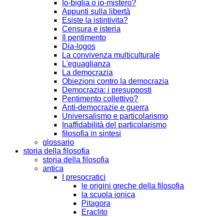
Io-biglia o io-mistero?
Appunti sulla libertà
Esiste la istintivita?
Censura e isteria
Il pentimento
Dia-logos
La convivenza multiculturale
L'eguaglianza
La democrazia
Obiezioni contro la democrazia
Democrazia: i presupposti
Pentimento collettivo?
Anti-democrazie e guerra
Universalismo e particolarismo
Inaffidabilità del particolarismo
filosofia in sintesi
glossario
storia della filosofia
storia della filosofia
antica
I presocratici
le origini greche della filosofia
la scuola ionica
Pitagora
Eraclito