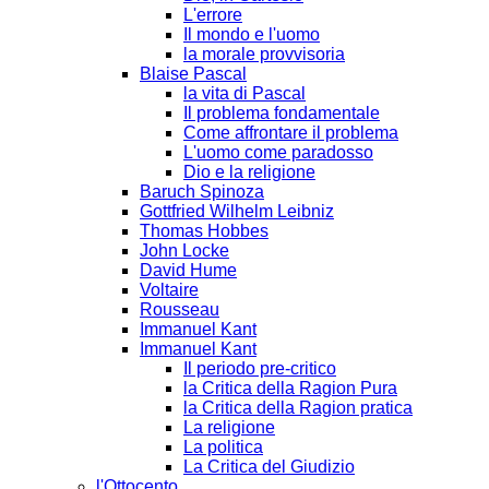
L'errore
Il mondo e l'uomo
la morale provvisoria
Blaise Pascal
la vita di Pascal
Il problema fondamentale
Come affrontare il problema
L'uomo come paradosso
Dio e la religione
Baruch Spinoza
Gottfried Wilhelm Leibniz
Thomas Hobbes
John Locke
David Hume
Voltaire
Rousseau
Immanuel Kant
Immanuel Kant
Il periodo pre-critico
la Critica della Ragion Pura
la Critica della Ragion pratica
La religione
La politica
La Critica del Giudizio
l'Ottocento