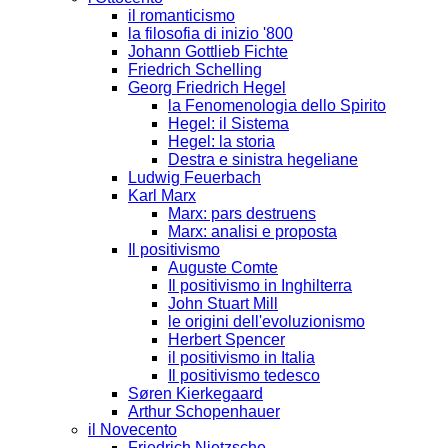
il romanticismo
la filosofia di inizio '800
Johann Gottlieb Fichte
Friedrich Schelling
Georg Friedrich Hegel
la Fenomenologia dello Spirito
Hegel: il Sistema
Hegel: la storia
Destra e sinistra hegeliane
Ludwig Feuerbach
Karl Marx
Marx: pars destruens
Marx: analisi e proposta
Il positivismo
Auguste Comte
Il positivismo in Inghilterra
John Stuart Mill
le origini dell'evoluzionismo
Herbert Spencer
il positivismo in Italia
Il positivismo tedesco
Søren Kierkegaard
Arthur Schopenhauer
il Novecento
Friedrich Nietzsche