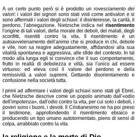
A un certo punto però si è prodotto un
rovesciamento dei
valori
: i valori dei signori sono stati visti come antivalori e si
sono affermati i valori degli schiavi: il disinteresse, la carità, il
perdono, l'abnegazione. Nietzsche indica nel
risentimento
l'origine di tali valori, della morale dei deboli, dei malati, degli
sconfitti, risentiti contro la vita. Il risentimento è un
autoavvelenamento dell'animo che si produce in chi, debole
e vile, non sa reagire adeguatamente, affidandosi alla sua
vitalità spontanea e aggressiva, alle sfide del contesto. In tal
modo alla lunga egli si convince che il suo comportamento,
frutto in realtà di debolezza e viltà, sia l'unico ad essere
virtuoso: ed eleva così il valore del perdono e della
remissività a valori supremi. Gettando disorientamento e
confusione nella società tutta.
I primi ad affermare i valori degli schiavi sono stati gli Ebrei,
che Nietzsche descrive come un popolo animato dall'
odio
dell'impotenza
, dall'odio contro la vita, per cui solo i deboli, i
poveri sono i buoni, i devoti. Il Cristianesimo ne ha poi preso
il testimone, approfondendo il risentimento ebraico e
producendo un tipo umano autotormentato, pieno di sensi di
colpa, arrabbiato contro la vita.
la religione e la morte di Dio