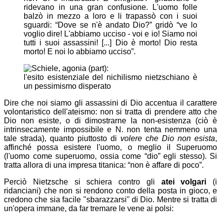
ridevano in una gran confusione. L'uomo folle
balzò in mezzo a loro e li trapassò con i suoi
sguardi: “Dove se n'è andato Dio?” gridò “ve lo
voglio dire! L'abbiamo ucciso - voi e io! Siamo noi
tutti i suoi assassini! [...] Dio è morto! Dio resta
morto! E noi lo abbiamo ucciso”.
l'esito esistenziale del nichilismo nietzschiano è
un pessimismo disperato
Dire che noi siamo gli assassini di Dio accentua il carattere
volontaristico dell'ateismo: non si tratta di prendere atto che
Dio non esiste, o di dimostrarne la non-esistenza (ciò è
intrinsecamente impossibile e N. non tenta nemmeno una
tale strada), quanto piuttosto di
volere che Dio non esista
,
affinché possa esistere l'uomo, o meglio il Superuomo
(l'uomo come superuomo, ossia come “dio” egli stesso). Si
tratta allora di una impresa titanica: “non è affare di poco”.
Perciò Nietzsche si schiera contro gli
atei volgari
(i
ridanciani) che non si rendono conto della posta in gioco, e
credono che sia facile "sbarazzarsi" di Dio. Mentre si tratta di
un'opera immane, da far tremare le vene ai polsi: