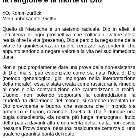
«O, Komm zurück,
Mein unbekannter Gott!»
Quello di Nietzsche è un ateismo radicale. Dio in effetti è
l'emblema di ogni prospettiva che colloca il valore della
realtà oltre la vita (presente), Dio è perciò la negazione della
vita e la quintessenza di quelle certezze trascendenti, che
appunto tendono a negare valore alla vita nel suo immediato
darsi.
Non si può propriamente dare una prova della non-esistenza
di Dio, ma si può evidenziare come sia nata l'idea di Dio
(metodo genealogico, già impiegato nella interpretazione
della morale): essa è stata creata come rassicurante rimedio
al caos e alla contraddizione che caratterizzano la realtà.
L'uomo, non potendo sopportare la contraddizione, la
crudeltà, la disarmonia del mondo, si sarebbe inventato un
Dio provvidente e buono, che assicura che il mondo sia
armonico e buono, razionale. Quella di Dio è dunque una
bugia consolatoria,
la nostra più lunga menzogna
, frutto
della paura davanti alla cruda verità della realtà: non esiste
nessuna Provvidenza, nessuna rassicurante certezza di una
qualche garantita bontà del reale.