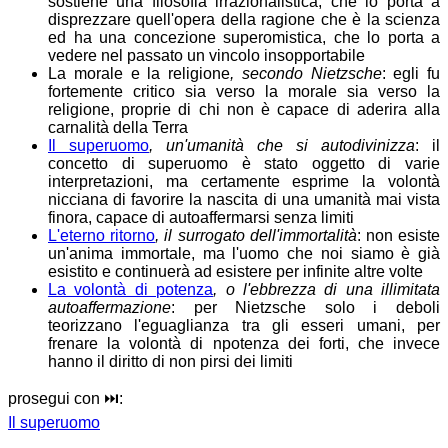
sostiene una filosofia irrazionalistica, che lo porta a
disprezzare quell'opera della ragione che è la scienza
ed ha una concezione superomistica, che lo porta a
vedere nel passato un vincolo insopportabile
La morale e la religione
, secondo Nietzsche
: egli fu
fortemente critico sia verso la morale sia verso la
religione, proprie di chi non è capace di aderira alla
carnalità della Terra
Il superuomo
, un'umanità che si autodivinizza
: il
concetto di superuomo è stato oggetto di varie
interpretazioni, ma certamente esprime la volontà
nicciana di favorire la nascita di una umanità mai vista
finora, capace di autoaffermarsi senza limiti
L'eterno ritorno
, il surrogato dell'immortalità
: non esiste
un'anima immortale, ma l'uomo che noi siamo è già
esistito e continuerà ad esistere per infinite altre volte
La volontà di potenza
, o l'ebbrezza di una illimitata
autoaffermazione
: per Nietzsche solo i deboli
teorizzano l'eguaglianza tra gli esseri umani, per
frenare la volontà di npotenza dei forti, che invece
hanno il diritto di non pirsi dei limiti
prosegui con ⏭️:
Il superuomo