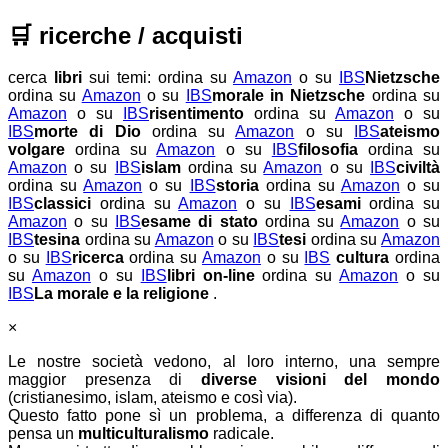
🛒
ricerche / acquisti
cerca
libri
sui temi:
ordina su
Amazon
o su
IBS
Nietzsche
ordina su
Amazon
o su
IBS
morale in Nietzsche
ordina su
Amazon
o su
IBS
risentimento
ordina su
Amazon
o su
IBS
morte di Dio
ordina su
Amazon
o su
IBS
ateismo
volgare
ordina su
Amazon
o su
IBS
filosofia
ordina su
Amazon
o su
IBS
islam
ordina su
Amazon
o su
IBS
civiltà
ordina su
Amazon
o su
IBS
storia
ordina su
Amazon
o su
IBS
classici
ordina su
Amazon
o su
IBS
esami
ordina su
Amazon
o su
IBS
esame di stato
ordina su
Amazon
o su
IBS
tesina
ordina su
Amazon
o su
IBS
tesi
ordina su
Amazon
o su
IBS
ricerca
ordina su
Amazon
o su
IBS
cultura
ordina
su
Amazon
o su
IBS
libri on-line
ordina su
Amazon
o su
IBS
La morale e la religione
.
×
Le nostre società vedono, al loro interno, una sempre
maggior presenza di
diverse visioni del mondo
(cristianesimo, islam, ateismo e così via).
Questo fatto pone sì un problema, a differenza di quanto
pensa un
multiculturalismo
radicale.