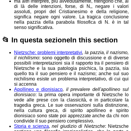
ma altri interpreti, più avvedutamente, ritengono che, al
di là delle intenzioni, forse, di N,, negare i valori
assoluti, propri del Cristianesimo e della religione,
significa negare ogni valore. La tragica conclusione
nella pazzia della parabola filosofica di N. è in tal
senso significativa.
📂
In questa sezione
In this section
Nietzsche: problemi interpretativi
, la pazzia, il nazismo,
il nichilismo
: sono oggetto di discussione e di diverse
possibili interpretazioni sia il rapporto tra il pensiero di
Nietzsche e la sua patologia psichica, la pazzia, sia
quello tra il suo pensiero e il nazismo; anche sul suo
nichilismo esiste un problema interpretativo, di cui qui
si accenna
Apollineo e dionisiaco
, il prevalere dell'apollineo sul
dionisiaco
: la prima opera importante di Nietzsche lo
vede alle prese con la classicità, e in particolare la
tragedia greca. Le sue osservazioni sulla distinzione,
nella cultura greca, di spirito apollineo e spirito
dionisiaco sono state poi apprezzate anche da chi non
condivide il suo pensiero complessivo.
Storia e scienza
, nel giudizio di Nietzsche
: Nietzsche