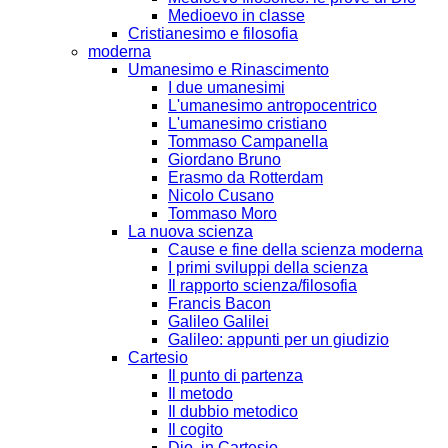
Medioevo in classe
Cristianesimo e filosofia
moderna
Umanesimo e Rinascimento
I due umanesimi
L'umanesimo antropocentrico
L'umanesimo cristiano
Tommaso Campanella
Giordano Bruno
Erasmo da Rotterdam
Nicolo Cusano
Tommaso Moro
La nuova scienza
Cause e fine della scienza moderna
I primi sviluppi della scienza
Il rapporto scienza/filosofia
Francis Bacon
Galileo Galilei
Galileo: appunti per un giudizio
Cartesio
Il punto di partenza
Il metodo
Il dubbio metodico
Il cogito
Dio, in Cartesio