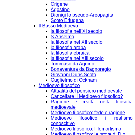
Origene
Agostino
Dionigi lo pseudo-Areopagita
Scoto Eriugena
Il Basso Medioevo
la filosofia nell'XI secolo
S.Anselmo
la filosofia nel XII secolo
la filosofia araba
la filosofia ebraica
la filosofia nel XIII secolo
Tommaso da Aquino
Bonaventura da Bagnoregio
Giovanni Duns Scoto
Guglielmo di Ockham
Medioevo filosofico
Attualità del pensiero medioevale
Cancellare il Medioevo filosofico?
Ragione e realtà nella filosofia
medioevale
Medioevo filosofico: fede e ragione
Medioevo filosofico: il realismo
conoscitivo
Medioevo filosofico: l'ilemorfismo
Medioevo filosofico: le prove di Dio