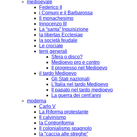
medioevale
Federico II
i Comuni e il Barbarossa
Il monachesimo
Innocenzo III
La “santa” Inquisizione
la libertas Ecclesiae
la società feudale
Le crociate
temi generali
Sfera o disco?
Medioevo pro e contro
Il progresso nel Medioevo
il tardo Medioevo
Gli Stati nazionali
L'Italia nel tardo Medioevo
Il papato nel tardo medioevo
La guerra dei cent'anni
moderna
Carlo V
La Riforma protestante
Il calvinismo
la Controriforma
Il colonialismo spagnolo
la “caccia alle streghe”