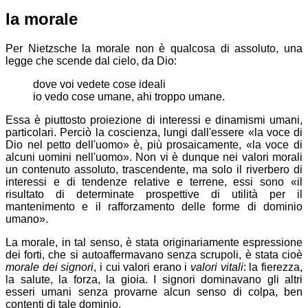
la morale
Per Nietzsche la morale non è qualcosa di assoluto, una
legge che scende dal cielo, da Dio:
dove voi vedete cose ideali
io vedo cose umane, ahi troppo umane.
Essa è piuttosto proiezione di interessi e dinamismi umani,
particolari. Perciò la coscienza, lungi dall'essere
la voce di
Dio nel petto dell'uomo
è, più prosaicamente,
la voce di
alcuni uomini nell'uomo
. Non vi è dunque nei valori morali
un contenuto assoluto, trascendente, ma solo il riverbero di
interessi e di tendenze relative e terrene, essi sono
il
risultato di determinate prospettive di utilità per il
mantenimento e il rafforzamento delle forme di dominio
umano
.
La morale, in tal senso, è stata originariamente espressione
dei forti, che si autoaffermavano senza scrupoli, è stata cioè
morale dei signori
, i cui valori erano i
valori vitali
: la fierezza,
la salute, la forza, la gioia. I signori dominavano gli altri
esseri umani senza provarne alcun senso di colpa, ben
contenti di tale dominio.