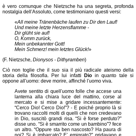
è vero comunque che Nietzsche ha una segreta, profonda
nostalgia dell'Assoluto, come testimoniano questi versi:
«
All meine Tränenbäche laufen zu Dir den Lauf!
Und meine letzte Herzensflamme -
Dir glüht sie auf!
O, Komm zurück,
Mein unbekannter Gott!
Mein Schmerz! mein letztes Glück!
»
(F. Nietzsche,
Dionysos
-
Dithyramben
)
Ciò non toglie che il suo sia il più radicale ateismo della
storia della filosofia. Per lui infatti
Dio
in quanto tale si
oppone all'uomo: deve morire, affinché l'uomo viva.
Avete sentito di quell'uomo folle che accese una
lanterna alla chiara luce del mattino, corse al
mercato e si mise a gridare incessantemente:
“Cerco Dio! Cerco Dio!”? - E poiché proprio là si
trovano raccolti molti di quelli che non credevano
in Dio, suscitò grandi risa. “Si è forse perduto?”
disse uno. “Si è smarrito come un bambino”? fece
un altro. “Oppure sta ben nascosto? Ha paura di
noi? Si è imbarcato? E' emigrato?” gridavano e