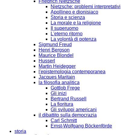
Friedrich Nietzsche
Nietzsche: problemi interpretativi
Apollineo e dionisiaco
Storia e scienza
La morale e la religione
Il superuomo
L'eterno ritorno
La volontà di potenza
Sigmund Freud
Henri Bergson
Maurice Blondel
Husserl
Martin Heidegger
l'epistemologia contemporanea
Jacques Maritain
la filosofia analitica
Gottlob Frege
Gli inizi
Bertrand Russell
La fioritura
Gli sviluppi americani
il dibattito sulla democrazia
Carl Schmitt
Ernst-Wolfgang Böckenförde
storia