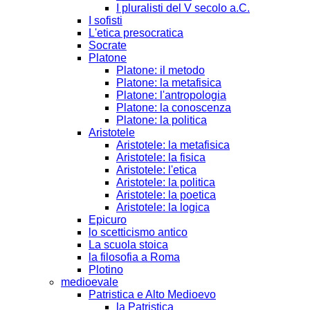
I pluralisti del V secolo a.C.
I sofisti
L'etica presocratica
Socrate
Platone
Platone: il metodo
Platone: la metafisica
Platone: l'antropologia
Platone: la conoscenza
Platone: la politica
Aristotele
Aristotele: la metafisica
Aristotele: la fisica
Aristotele: l'etica
Aristotele: la politica
Aristotele: la poetica
Aristotele: la logica
Epicuro
lo scetticismo antico
La scuola stoica
la filosofia a Roma
Plotino
medioevale
Patristica e Alto Medioevo
la Patristica