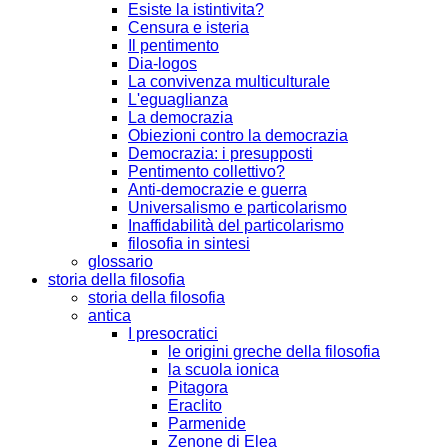
Esiste la istintivita?
Censura e isteria
Il pentimento
Dia-logos
La convivenza multiculturale
L'eguaglianza
La democrazia
Obiezioni contro la democrazia
Democrazia: i presupposti
Pentimento collettivo?
Anti-democrazie e guerra
Universalismo e particolarismo
Inaffidabilità del particolarismo
filosofia in sintesi
glossario
storia della filosofia
storia della filosofia
antica
I presocratici
le origini greche della filosofia
la scuola ionica
Pitagora
Eraclito
Parmenide
Zenone di Elea