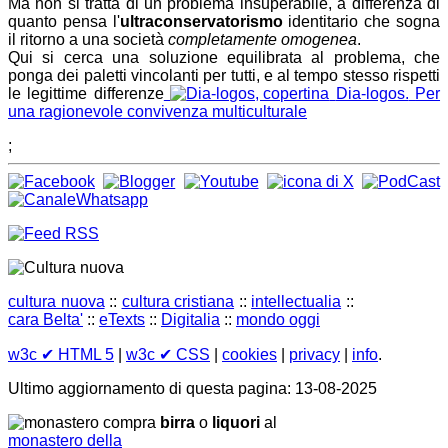
Ma non si tratta di un problema insuperabile, a differenza di
quanto pensa l'
ultraconservatorismo
identitario che sogna
il ritorno a una società
completamente omogenea
.
Qui si cerca una soluzione equilibrata al problema, che
ponga dei paletti vincolanti per tutti, e al tempo stesso rispetti
le legittime differenze
Dia-logos.
Per
una ragionevole convivenza multiculturale
;
cultura nuova
::
cultura cristiana
::
intellectualia
::
cara Belta'
::
eTexts
::
Digitalia
::
mondo oggi
w3c
✔ HTML 5
|
w3c
✔ CSS
|
cookies
|
privacy
|
info
.
Ultimo aggiornamento di questa pagina: 13-08-2025
compra
birra
o
liquori
al
monastero della