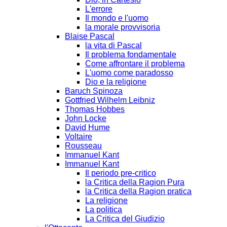
L'errore
Il mondo e l'uomo
la morale provvisoria
Blaise Pascal
la vita di Pascal
Il problema fondamentale
Come affrontare il problema
L'uomo come paradosso
Dio e la religione
Baruch Spinoza
Gottfried Wilhelm Leibniz
Thomas Hobbes
John Locke
David Hume
Voltaire
Rousseau
Immanuel Kant
Immanuel Kant
Il periodo pre-critico
la Critica della Ragion Pura
la Critica della Ragion pratica
La religione
La politica
La Critica del Giudizio