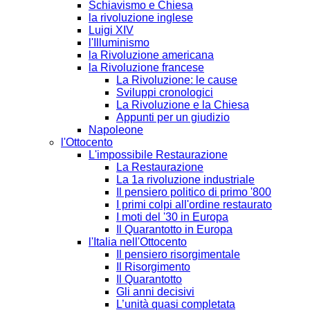
Schiavismo e Chiesa
la rivoluzione inglese
Luigi XIV
l'Illuminismo
la Rivoluzione americana
la Rivoluzione francese
La Rivoluzione: le cause
Sviluppi cronologici
La Rivoluzione e la Chiesa
Appunti per un giudizio
Napoleone
l'Ottocento
L'impossibile Restaurazione
La Restaurazione
La 1a rivoluzione industriale
Il pensiero politico di primo '800
I primi colpi all'ordine restaurato
I moti del '30 in Europa
Il Quarantotto in Europa
l'Italia nell'Ottocento
Il pensiero risorgimentale
Il Risorgimento
Il Quarantotto
Gli anni decisivi
L’unità quasi completata