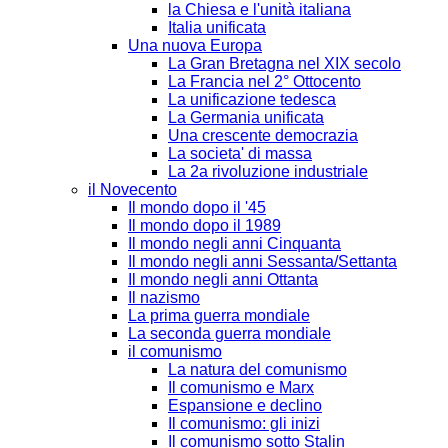
la Chiesa e l'unità italiana
Italia unificata
Una nuova Europa
La Gran Bretagna nel XIX secolo
La Francia nel 2° Ottocento
La unificazione tedesca
La Germania unificata
Una crescente democrazia
La societa' di massa
La 2a rivoluzione industriale
il Novecento
Il mondo dopo il '45
Il mondo dopo il 1989
Il mondo negli anni Cinquanta
Il mondo negli anni Sessanta/Settanta
Il mondo negli anni Ottanta
Il nazismo
La prima guerra mondiale
La seconda guerra mondiale
il comunismo
La natura del comunismo
Il comunismo e Marx
Espansione e declino
Il comunismo: gli inizi
Il comunismo sotto Stalin