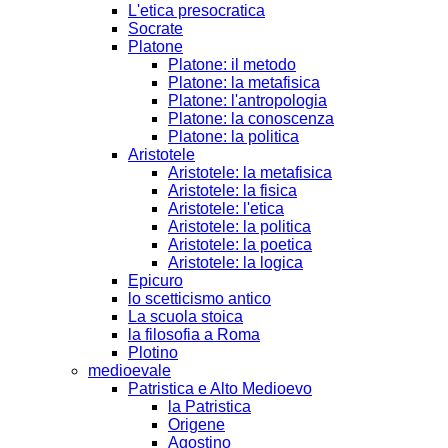
L'etica presocratica
Socrate
Platone
Platone: il metodo
Platone: la metafisica
Platone: l'antropologia
Platone: la conoscenza
Platone: la politica
Aristotele
Aristotele: la metafisica
Aristotele: la fisica
Aristotele: l'etica
Aristotele: la politica
Aristotele: la poetica
Aristotele: la logica
Epicuro
lo scetticismo antico
La scuola stoica
la filosofia a Roma
Plotino
medioevale
Patristica e Alto Medioevo
la Patristica
Origene
Agostino