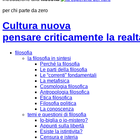
per chi parte da zero
Cultura nuova
pensare criticamente la
realt
filosofia
la filosofia in sintesi
Perché la filosofia
Le parti della filosofia
Le “correnti” fondamentali
La metafisica
Cosmologia filosofica
Antropologia filosofica
Etica filosofica
Filosofia politica
La conoscenza
temi e questioni di filosofia
Io-biglia o io-mistero?
Appunti sulla libertà
Esiste la istintivita?
Censura e isteria