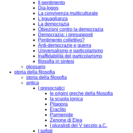
Il pentimento
Dia-logos
La convivenza multiculturale
L'eguaglianza
La democrazia
Obiezioni contro la democrazia
Democrazia: i presupposti
Pentimento collettivo?
Anti-democrazie e guerra
Universalismo e particolarismo
Inaffidabilità del particolarismo
filosofia in sintesi
glossario
storia della filosofia
storia della filosofia
antica
I presocratici
le origini greche della filosofia
la scuola ionica
Pitagora
Eraclito
Parmenide
Zenone di Elea
I pluralisti del V secolo a.C.
I sofisti