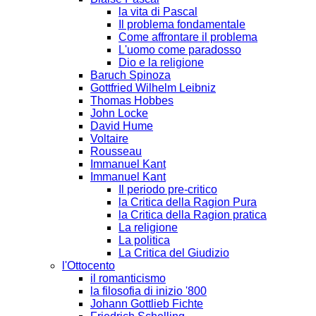
la vita di Pascal
Il problema fondamentale
Come affrontare il problema
L'uomo come paradosso
Dio e la religione
Baruch Spinoza
Gottfried Wilhelm Leibniz
Thomas Hobbes
John Locke
David Hume
Voltaire
Rousseau
Immanuel Kant
Immanuel Kant
Il periodo pre-critico
la Critica della Ragion Pura
la Critica della Ragion pratica
La religione
La politica
La Critica del Giudizio
l'Ottocento
il romanticismo
la filosofia di inizio '800
Johann Gottlieb Fichte