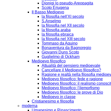
Dionigi lo pseudo-Areopagita
Scoto Eriugena
Il Basso Medioevo
la filosofia nell'XI secolo
S.Anselmo
la filosofia nel XII secolo
la filosofia araba
la filosofia ebraica
la filosofia nel XIII secolo
Tommaso da Aquino
Bonaventura da Bagnoregio
Giovanni Duns Scoto
Guglielmo di Ockham
Medioevo filosofico
Attualità del pensiero medioevale
Cancellare il Medioevo filosofico?
Ragione e realtà nella filosofia medioe
Medioevo filosofico: fede e ragione
Medioevo filosofico: il realismo conosci
Medioevo filosofico: l'ilemorfismo
Medioevo filosofico: le prove di Dio
Medioevo in classe
Cristianesimo e filosofia
moderna
Umanesimo e Rinascimento