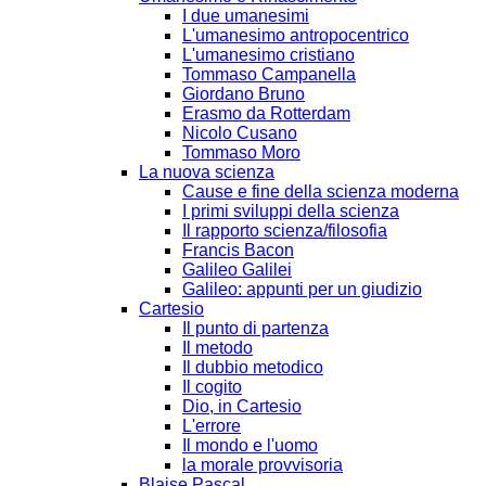
I due umanesimi
L'umanesimo antropocentrico
L'umanesimo cristiano
Tommaso Campanella
Giordano Bruno
Erasmo da Rotterdam
Nicolo Cusano
Tommaso Moro
La nuova scienza
Cause e fine della scienza moderna
I primi sviluppi della scienza
Il rapporto scienza/filosofia
Francis Bacon
Galileo Galilei
Galileo: appunti per un giudizio
Cartesio
Il punto di partenza
Il metodo
Il dubbio metodico
Il cogito
Dio, in Cartesio
L'errore
Il mondo e l'uomo
la morale provvisoria
Blaise Pascal