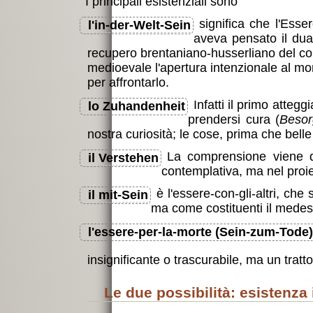
I principali esistenziali sono
significa che l'Ess
l'
in-der-Welt-Sein
aveva pensato il dua
recupero brentaniano-husserliano del conce
medioevale l'apertura intenzionale al m
per affrontarlo.
Infatti il primo atteg
lo
Zuhandenheit
prendersi cura (
Beso
nostra curiosità; le cose, prima che belle
La comprensione viene d
il
Verstehen
contemplativa, ma nel proiet
è l'essere-con-gli-altri, c
il
mit-Sein
ma come costituenti il medes
l'essere-per-la-morte (
Sein-zum-Tode
)
insignificante o trascurabile, ma un tratto
le due possibilità: esistenza