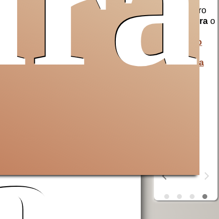
ura
erra
Opera San
aiuta AVSI
Francesco
compra
birra
o
uto a
per i poveri
liquori
al
 e non
AVSI
aiuta chi
monastero
 Santa
è in difficoltà
della
in tutto il
Cascinazza
mondo
erra
ta
OSF
aiuta i
poveri
a