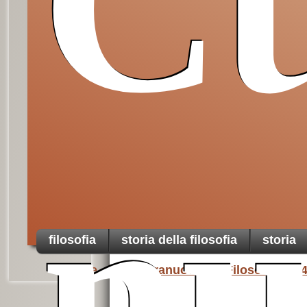
Cu
Da non perdere
nu
filosofia
storia della filosofia
storia
Home
Culturanuova
Filosofia
4