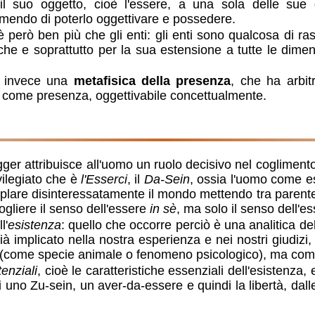
l suo oggetto, cioè l'essere, a una sola delle sue 
mendo di poterlo oggettivare e possedere.
, è però ben più che gli enti: gli enti sono qualcosa di ra
 anche e soprattutto per la sua estensione a tutte le dim
ta invece una
metafisica della presenza
, che ha arbit
nte come presenza, oggettivabile concettualmente.
er attribuisce all'uomo un ruolo decisivo nel coglimento
ivilegiato che è
l'Esserci
, il
Da-Sein
, ossia l'uomo come es
lare disinteressatamente il mondo mettendo tra parentes
gliere il senso dell'essere
in sè
, ma solo il senso dell'e
l'
esistenza
: quello che occorre perciò è una analitica de
ià implicato nella nostra esperienza e nei nostri giudizi
o (come specie animale o fenomeno psicologico), ma co
tenziali
, cioè le caratteristiche essenziali dell'esistenz
ti uno Zu-sein, un aver-da-essere e quindi la libertà, dal