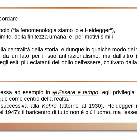
icordare
epolo (“la fenomenologia siamo io e Heidegger”),
imite, della finitezza umana, e, per motivi simili
ella centralità della storia, e dunque in qualche modo del
ui da un lato per il suo antirazionalismo, ma dall'altro
i esiti più eclatanti dell'oblio dell'essere, coltivato dall
pressa ad esempio in
Essere e tempo
, egli privilegia 
nque come centro della realtà.
 successiva alla
Kehre
(attorno al 1930), Heidegger rif
l 1947): il baricentro di tutto non è più l'uomo, ma l'esse