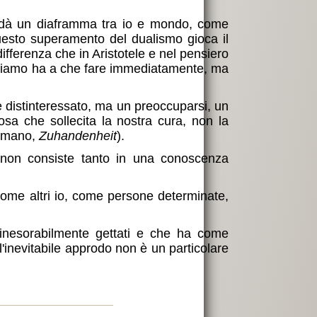
si dà un diaframma tra io e mondo, come
uesto superamento del dualismo gioca il
differenza che in Aristotele e nel pensiero
abbiamo ha a che fare immediatamente, ma
re distinteressato, ma un preoccuparsi, un
a che sollecita la nostra cura, non la
la-mano,
Zuhandenheit
).
non consiste tanto in una conoscenza
come altri io, come persone determinate,
 inesorabilmente gettati e che ha come
 l'inevitabile approdo non è un particolare