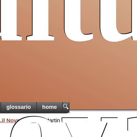
lt
Pro T
Sancta
un ai
cristiani
di Terra
una t
martoria
ov
🔍
glossario
home
.il Novecento
Martin Heidegger