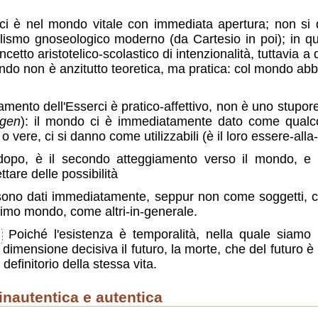
erci è nel mondo vitale con immediata apertura; non 
lismo gnoseologico moderno (da Cartesio in poi); in q
tto aristotelico-scolastico di intenzionalità, tuttavia a 
ondo non è anzitutto teoretica, ma pratica: col mondo 
giamento dell'Esserci è pratico-affettivo, non è uno stupo
rgen
): il mondo ci è immediatamente dato come qualcos
 o vere, ci si danno come utilizzabili (è il loro essere-al
opo, è il secondo atteggiamento verso il mondo, e 
tare delle possibilità
he sono dati immediatamente, seppur non come soggetti, 
imo mondo, come altri-in-generale.
Poiché l'esistenza è temporalità, nella quale siamo
dimensione decisiva il futuro, la morte, che del futuro è
 definitorio della stessa vita.
 inautentica e autentica