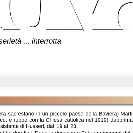
serietà ... interrotta
e era sacrestano in un piccolo paese della Baviera) Mar
co, e ruppe con la Chiesa cattolica nel 1919) dapprima l
tente di Husserl, dal '19 al '23.