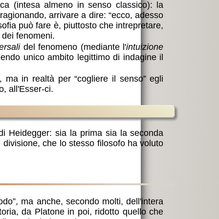
ica (intesa almeno in senso classico): la
 ragionando, arrivare a dire: “ecco, adesso
ofia può fare è, piuttosto che intrepretare,
o dei fenomeni.
ersali
del fenomeno (mediante l'
intuizione
enendo unico ambito legittimo di indagine il
 ma in realtà per “cogliere il senso” egli
, all'Esser-ci.
i Heidegger: sia la prima sia la seconda
ivisione, che lo stesso filosofo ha voluto
iodo”, ma anche, secondo molti, dell'intera
oria, da Platone in poi, ridotto quello che