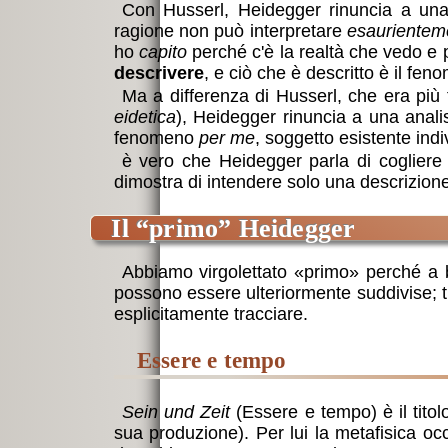
Con Husserl, Heidegger rinuncia a una i
ragione non può interpretare
esaurientem
ho
capito
perché c'è la realtà che vedo e p
descrivere
, e ciò che è descritto è il fen
Ma a differenza di Husserl, che era più f
eidetica
), Heidegger rinuncia a una ana
fenomeno
per me
, soggetto esistente indi
è vero che Heidegger parla di cogliere i
dimostra di intendere solo una descrizione 
il “primo” Heidegger
Abbiamo virgolettato
primo
perché a b
possono essere ulteriormente suddivise; t
esplicitamente tracciare.
essere e tempo
Sein und Zeit
(Essere e tempo) è il titol
sua produzione). Per lui la metafisica occ