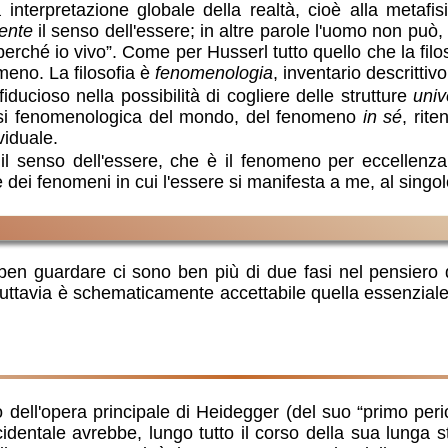
nterpretazione globale della realtà, cioè alla metafis
ente
il senso dell'essere; in altre parole l'uomo non può,
erché io vivo”. Come per Husserl tutto quello che la filos
omeno. La filosofia è
fenomenologia
, inventario descrittiv
iducioso nella possibilità di cogliere delle strutture
univ
lisi fenomenologica del mondo, del fenomeno
in sé
, rit
viduale.
l senso dell'essere, che è il fenomeno per eccellenza,
dei fenomeni in cui l'essere si manifesta a me, al singolo
en guardare ci sono ben più di due fasi nel pensiero d
uttavia è schematicamente accettabile quella essenziale d
o dell'opera principale di Heidegger (del suo “primo per
identale avrebbe, lungo tutto il corso della sua lunga st