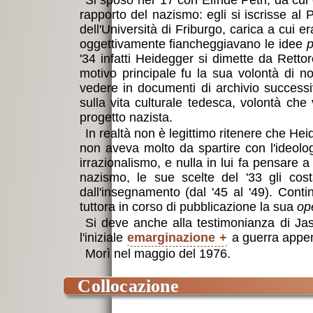
Si sposò nel '17 con Elfride Petri, da cu
rapporto del nazismo: egli si iscrisse al 
dell'Università di Friburgo, carica a cui er
oggettivamente fiancheggiavano le idee
p
'34 infatti Heidegger si dimette da Rett
motivo principale fu la sua volontà di no
vedere in documenti di archivio successi
sulla vita culturale tedesca, volontà che 
ottime
progetto nazista.
In realtà non è legittimo ritenere che He
non aveva molto da spartire con l'ideolog
irrazionalismo, e nulla in lui fa pensare 
nazismo, le sue scelte del '33 gli co
dall'insegnamento (dal '45 al '49). Conti
tuttora in corso di pubblicazione la sua
op
Si deve anche alla testimonianza di Jasp
l'iniziale
emarginazione
a guerra appena
Morì nel maggio del 1976.
collocazione