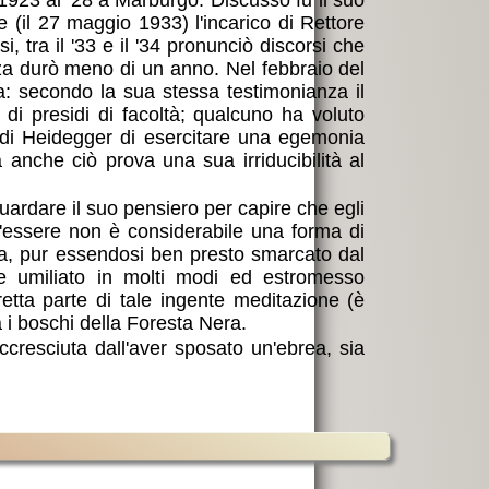
 1923 al '28 a Marburgo. Discusso fu il suo
e (il 27 maggio 1933) l'incarico di Rettore
i, tra il '33 e il '34 pronunciò discorsi che
 durò meno di un anno. Nel febbraio del
a: secondo la sua stessa testimonianza il
 di presidi di facoltà; qualcuno ha voluto
à di Heidegger di esercitare una egemonia
a anche ciò prova una sua irriducibilità al
uardare il suo pensiero per capire che egli
ll'essere non è considerabile una forma di
avia, pur essendosi ben presto smarcato dal
e umiliato in molti modi ed estromesso
retta parte di tale ingente meditazione (è
ra i boschi della Foresta Nera.
ccresciuta dall'aver sposato un'ebrea, sia