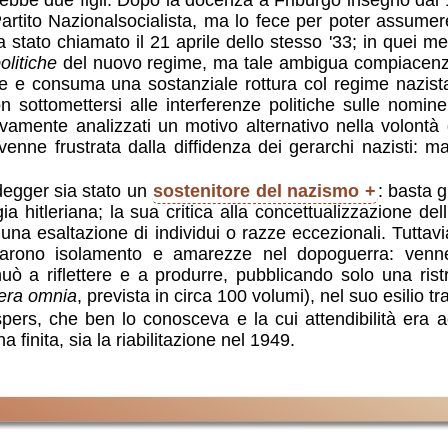
i ebbe due figli. Dopo la docenza a Friburgo insegnò dal
Partito Nazionalsocialista, ma lo fece per poter assumer
a stato chiamato il 21 aprile dello stesso '33; in quei mes
olitiche
del nuovo regime, ma tale ambigua compiacenza
ore e consuma una sostanziale rottura col regime nazist
n sottomettersi alle interferenze politiche sulle nomine
vamente analizzati un motivo alternativo nella volont
venne frustrata dalla diffidenza dei gerarchi nazisti: m
idegger sia stato un
sostenitore del nazismo
: basta g
ia hitleriana; la sua critica alla concettualizzazione de
a una esaltazione di individui o razze eccezionali. Tutt
starono isolamento e amarezze nel dopoguerra: venn
nuò a riflettere e a produrre, pubblicando solo una rist
era omnia
, prevista in circa 100 volumi), nel suo esilio t
ers, che ben lo conosceva e la cui attendibilità era a
 finita, sia la riabilitazione nel 1949.