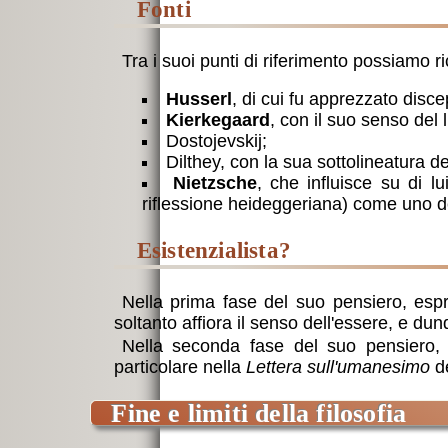
fonti
Tra i suoi punti di riferimento possiamo r
Husserl
, di cui fu apprezzato disc
Kierkegaard
, con il suo senso del l
Dostojevskij;
Dilthey, con la sua sottolineatura d
Nietzsche
, che influisce su di l
riflessione heideggeriana) come uno degl
esistenzialista?
Nella prima fase del suo pensiero, es
soltanto affiora il senso dell'essere, e du
Nella seconda fase del suo pensiero,
particolare nella
Lettera sull'umanesimo
de
fine e limiti della filosofia