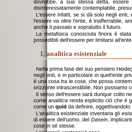
dovrebbe, a sua stessa detta, essere i
disinteressatamente contemplabile, presu
L'essere infatti, se si dà solo negli enti
l'essere va oltre l'ente, è inafferrabile,
anche il passato e sopratutto il futuro.
La metafisica conosciuta finora è sta
possedibili dell'essere per limitarsi all'e
l'analitica esistenziale
Nella prima fase del suo pensiero Heidegg
negli enti, e in particolare in quell'ente pr
è una cosa tra le cose, che possa contemp
orizzonte intrascendibile. Non possiamo co
Il senso dell'essere sarà dunque colto nel
come
analitica
renda esplicito ciò che è g
come un
quid
da definire, oggettivandol
L'analitica esistenziale inventaria gli
esis
di essere dell'uomo, del
Dasein
, implican
cose in sé stesse.