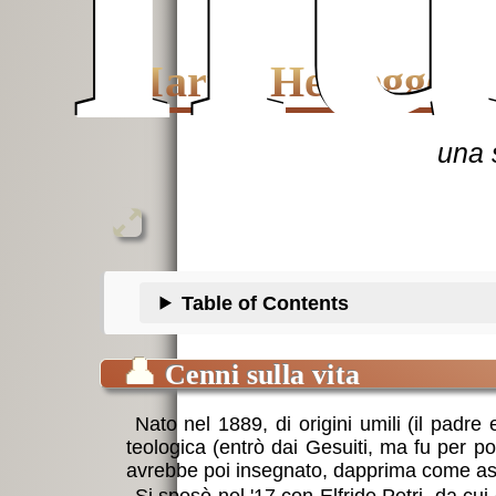
Martin Heidegger
una 
Table of Contents
👤
Cenni sulla vita
Nato nel 1889, di origini umili (il padr
teologica (entrò dai Gesuiti, ma fu per po
avrebbe poi insegnato, dapprima come assis