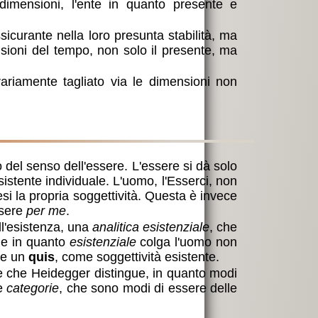
dimensioni, l'ente in quanto presente e
ssicurante nella loro presunta stabilità, ma
ensioni del tempo, non solo il presente, ma
rariamente tagliato via le dimensioni non
 del senso dell'essere. L'essere si dà solo
istente individuale. L'uomo, l'Esserci, non
i la propria soggettività. Questa è invece
ssere
per me
.
ll'esistenza, una
analitica esistenziale
, che
, e in quanto
esistenziale
colga l'uomo non
me un
quis
, come soggettività esistente.
a, e che Heidegger distingue, in quanto modi
le
categorie
, che sono modi di essere delle