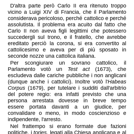
D'altra parte però Carlo II era ritenuto troppo
vicino a Luigi XIV di Francia, che il Parlamento
considerava pericoloso, perché cattolico e perché
assolutista. Il problema era acuito dal fatto che
Carlo II non aveva figli legittimi che potessero
succedergli sul trono, e il fratello, che avrebbe
ereditato perciò la corona, si era convertito al
cattolicesimo e aveva per di più sposato in
seconde nozze una cattolica italiana.
Per scongiurare un sovrano cattolico, il
Parlamento votò un
Test act
(1673), che
escludeva dalle cariche pubbliche i non anglicani
(dunque anche i cattolici). Inoltre votò l'
Habeas
Corpus
(1679), per tutelare i sudditi dall'arbitrio
del potere regio: era infatti previsto che una
persona arrestata dovesse in breve tempo
essere portata davanti a un giudice, per
convalidare o meno, in modo coscienzioso e
indipendente, l'arresto.
Nel frattempo si erano formate due fazioni
politiche, i
tories
, legati alla Chiesa anglicana e al