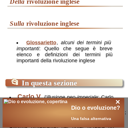
della
rivoluzione inglese
sulla
rivoluzione inglese
Glossarietto
,
alcuni dei termini più
importanti
: Quello che segue è breve
elenco e definizioni dei termini più
importanti della rivoluzione inglese
📂
In questa sezione
Carlo V
, l’illusione neo-imperiale
: Carlo
×
V si trovò nelle mani dei domini vastissimi (su
Dio o evoluzione?
cui “non tramontava mai il sole”), ma ormai le
;
differenza nazionali erano troppo marcate
Una falsa alternativa
(senza contare la frattura creatasi con la
Riforma protestante) per poter ricreare un