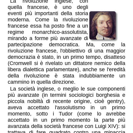
La rivoluzione inglese, con
quella francese, è uno degli
eventi più importanti della storia
moderna. Come la rivoluzione
francese essa ha posto fine a un
regime monarchico-assolutista,
mirando a forme più avanzate di
partecipazione democratica. Ma, come la
rivoluzione francese, l'obbiettivo di una maggior
democrazia è stato, in un primo tempo, disatteso
(Cromwell si è rivelato un dittatore nemico della
libera dialettica parlamentare), anche se l'eredità
della rivoluzione è stata indubbiamente un
cammino in quella direzione.
La società inglese, o meglio le sue componenti
più avanzate (in termini sociologici borghesia e
piccola nobiltà di recente origine, cioè gentry),
aveva accettato l'assolutismo in un primo
momento, sotto i Tudor (come lo avrebbe
accettato in un primo momento la parte più
avanzata della società francese con Luigi XIV): si
trattava di fare quadrato contro una minaccia