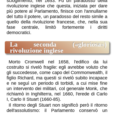
scioglimento, nel 1653. Fu un paradosso della
rivoluzione inglese che questa, iniziata per dare
più potere al Parlamento, finisce con l'annullarne
del tutto il potere, un paradosso del resto simile a
quello della rivoluzione francese, che, nella sua
fase centrale, limitò fortemente i diritti
democratici.
la seconda (
gloriosa
)
rivoluzione inglese
Morto Cromwell nel 1658, l'edifico da lui
costruito si rivelò fragile: egli avrebbe voluto che
gli succedesse, come capo del Commonwealth, il
figlio Richard, ma questi si rivelò subito incapace
e ne seguì un periodo di torbidi, a cui mise fine
un intervento dei militari, col generale Monk, che
richiamò in Inghilterra, nel 1660, l'erede di Carlo
I, Carlo II Stuart (1660-85).
Il ritorno degli Stuart non significò però il ritorno
dell'assolutismo: il Parlamento conservò un