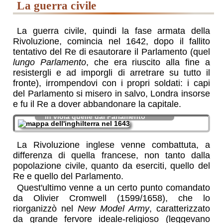
la guerra civile
La guerra civile, quindi la fase armata della
Rivoluzione, comincia nel 1642, dopo il fallito
tentativo del Re di esautorare il Parlamento (quel
lungo Parlamento
, che era riuscito alla fine a
resistergli e ad imporgli di arretrare su tutto il
fronte), irrompendovi con i propri soldati: i capi
del Parlamento si misero in salvo, Londra insorse
e fu il Re a dover abbandonare la capitale.
in arancio le zone controllate dal Re,
in viola quelle dal Parlamento
La Rivoluzione inglese venne combattuta, a
differenza di quella francese, non tanto dalla
popolazione civile, quanto da eserciti, quello del
Re e quello del Parlamento.
Quest'ultimo venne a un certo punto comandato
da Olivier Cromwell (1599/1658), che lo
riorganizzò nel
New Model Army
, caratterizzato
da grande fervore ideale-religioso (leggevano