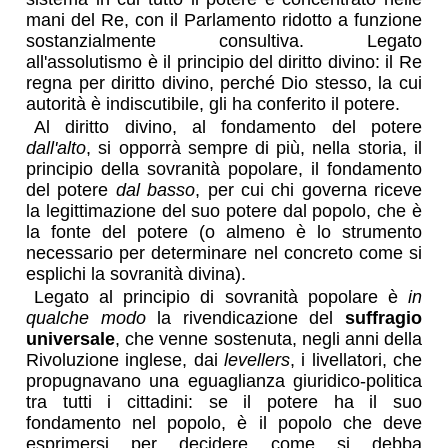
mani del Re, con il Parlamento ridotto a funzione
sostanzialmente consultiva. Legato
all'assolutismo è il principio del diritto divino: il Re
regna per diritto divino, perché Dio stesso, la cui
autorità è indiscutibile, gli ha conferito il potere.
Al diritto divino, al fondamento del potere
dall'alto
, si opporrà sempre di più, nella storia, il
principio della sovranità popolare, il fondamento
del potere
dal basso
, per cui chi governa riceve
la legittimazione del suo potere dal popolo, che è
la fonte del potere (o almeno è lo strumento
necessario per determinare nel concreto come si
esplichi la sovranità divina).
Legato al principio di sovranità popolare è
in
qualche modo
la rivendicazione del
suffragio
universale
, che venne sostenuta, negli anni della
Rivoluzione inglese, dai
levellers
, i livellatori, che
propugnavano una eguaglianza giuridico-politica
tra tutti i cittadini: se il potere ha il suo
fondamento nel popolo, è il popolo che deve
esprimersi per decidere come si debba