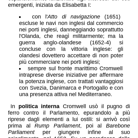
emergenti, iniziata da Elisabetta I:
con l'
Atto di navigazione
(1651)
escluse le navi non inglesi dal commercio
nei porti inglesi, danneggiando soprattutto
l'Olanda, che reagì militarmente; ma la
guerra anglo-olandese (1652-4) si
concluse con la vittoria inglese: gli
olandesi dovettero accettare di non poter
più commerciare nei porti inglesi;
sempre sul fronte marittimo Cromwell
intraprese diverse iniziative per affermare
la potenza inglese, con trattati vantaggiosi
con Svezia, Danimarca e Portogallo e con
una presenza attiva nel Mediterraneo.
In
politica interna
Cromwell usò il pugno di
ferro contro il Parlamento, epurandolo a più
riprese dagli elementi a lui ostili: si arrivò così
prima al
Rump Parliament
, poi al
Barebone
Parliament
per giungere infine al suo