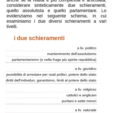
anche se la realtà è più complessa e articolata,
considerare sinteticamente due schieramenti,
quello assolutista e quello parlamentare. Lo
evidenziamo nel seguente schema, in cui
esaminiamo i due diversi schieramenti a vari
livelli.
i due schieramenti
a liv.
politico
s.
filomonarchico
mantenimento dell'assolutismo
s.
parlamentarismo (e nella frage più spinte repubblica)
filoparlamentare
a liv.
giuridico
possibilità di arrestare per reati politici, potere dello stato
diritti dell'individuo, garantismo, limiti al potere dello stato
a liv.
religioso
cattolici e anglicani
puritani e sette minori
a liv.
valoriale