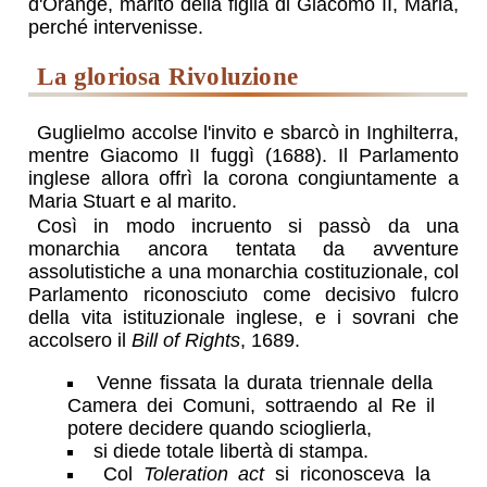
d'Orange, marito della figlia di Giacomo II, Maria,
perché intervenisse.
la gloriosa Rivoluzione
Guglielmo accolse l'invito e sbarcò in Inghilterra,
mentre Giacomo II fuggì (1688). Il Parlamento
inglese allora offrì la corona congiuntamente a
Maria Stuart e al marito.
Così in modo incruento si passò da una
monarchia ancora tentata da avventure
assolutistiche a una monarchia costituzionale, col
Parlamento riconosciuto come decisivo fulcro
della vita istituzionale inglese, e i sovrani che
accolsero il
Bill of Rights
, 1689.
Venne fissata la durata triennale della
Camera dei Comuni, sottraendo al Re il
potere decidere quando scioglierla,
si diede totale libertà di stampa.
Col
Toleration act
si riconosceva la