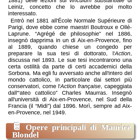
1881) delle lezioni sul
vinculum substantiale
di
Leiniz, concetto che lo avrebbe poi molto
interessato.
Entrò nel 1881 all'École Normale Supérieure di
Parigi, dove ebbe come maestri Boutroux e Ollé-
Laprune. “Agrégé de philosophie” nel 1886,
insegnò dapprima in un di Aix-en-Provence, fino
al 1889, quando chiese un congedo per
preparare la sua tesi di dottorato, l'
Action
,
discussa nel 1893. Le sue tesi incontrarono una
certa ostilità da parte di certi accademici della
Sorbona. Ma egli fu avversato anche all'intero del
mondo cattolico, in particolare dai settori più
conservatori, come l'
Action française
, capeggiata
dall'“ateo cattolico” Charles Maurras. Insegnò
all'università di Aix-en-Provence, nel Sud della
Francia (il “Midi”) dal 1896. Morì, sempre ad Aix-
en-Provence, nel 1949.
📔
Opere principali di Maurice
Blondel