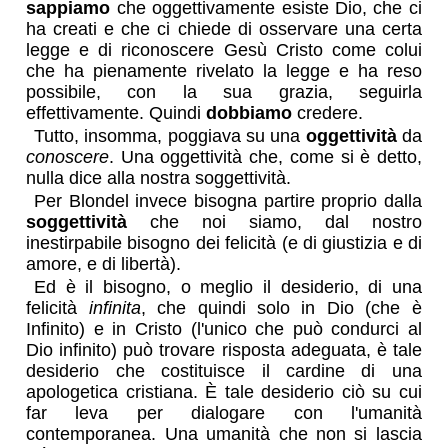
sappiamo
che oggettivamente esiste Dio, che ci
ha creati e che ci chiede di osservare una certa
legge e di riconoscere Gesù Cristo come colui
che ha pienamente rivelato la legge e ha reso
possibile, con la sua grazia, seguirla
effettivamente. Quindi
dobbiamo
credere.
Tutto, insomma, poggiava su una
oggettività
da
conoscere
. Una oggettività che, come si è detto,
nulla dice alla nostra soggettività.
Per Blondel invece bisogna partire proprio dalla
soggettività
che noi siamo, dal nostro
inestirpabile bisogno dei felicità (e di giustizia e di
amore, e di libertà).
Ed è il bisogno, o meglio il desiderio, di una
felicità
infinita
, che quindi solo in Dio (che è
Infinito) e in Cristo (l'unico che può condurci al
Dio infinito) può trovare risposta adeguata, è tale
desiderio che costituisce il cardine di una
apologetica cristiana. È tale desiderio ciò su cui
far leva per dialogare con l'umanità
contemporanea. Una umanità che non si lascia