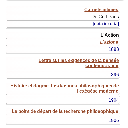
titolo
Carnets intimes
originale
Du Cerf
Paris
titolo
[data incerta]
ital.
(o
L'Action
edizione)
L'azione
anno
1893
Lettre sur les exigences de la pensée
contemporaine
1896
Histoire et dogme. Les lacunes philosophiques de
l'exégèse moderne
1904
Le point de départ de la recherche philosophique
1906