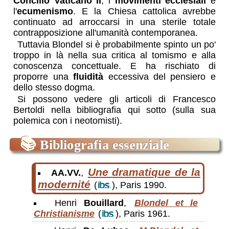
Concilio Vaticano II
, i
movimenti ecclesiali
e
l'
ecumenismo
. E la Chiesa cattolica avrebbe
continuato ad arroccarsi in una sterile totale
contrapposizione all'umanità contemporanea.
Tuttavia Blondel si è probabilmente spinto un po'
troppo in là nella sua critica al tomismo e alla
conoscenza concettuale. E ha rischiato di
proporre una
fluidità
eccessiva del pensiero e
dello stesso dogma.
Si possono vedere gli articoli di Francesco
Bertoldi nella bibliografia qui sotto (sulla sua
polemica con i neotomisti).
📚
Bibliografia essenziale
Une dramatique de la
AA.VV.
,
modernité
(
), Paris 1990.
Henri
Bouillard
,
Blondel et le
Christianisme
(
), Paris 1961.