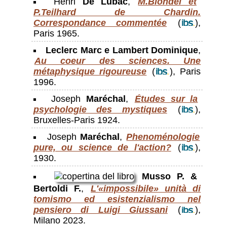
Henri
De Lubac
,
M.Blondel et
P.Teilhard de Chardin.
Correspondance commentée
(
),
Paris 1965.
Leclerc Marc e Lambert Dominique
,
Au coeur des sciences. Une
métaphysique rigoureuse
(
), Paris
1996.
Joseph
Maréchal
,
Études sur la
psychologie des mystiques
(
),
Bruxelles-Paris 1924.
Joseph
Maréchal
,
Phenoménologie
pure, ou science de l'action?
(
),
1930.
Musso P. &
Bertoldi F.
,
L'«impossibile» unità di
tomismo ed esistenzialismo nel
pensiero di Luigi Giussani
(
),
Milano 2023.