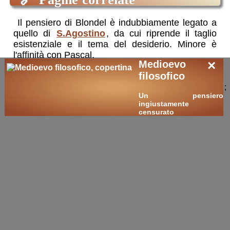
Il pensiero di Blondel è indubbiamente legato a
quello di
S.Agostino
, da cui riprende il taglio
esistenziale e il tema del desiderio. Minore è
l'affinità con Pascal.
×
Medioevo
Egli è poi il principale ispiratore filosofico della
filosofico
Nouvelle Théologie
(i
nouveaux
lo
;
chiamavano «il nostro Hegel»): si veda ad
Un pensiero
esempio
Henri de Lubac
.
ingiustamente
Grande è stato il suo influsso anche su
don
censurato
Giussani
, fondatore dei Comunione e
Liberazione, in particolare sul tema del
cristianesimo come
corrispondenza
alle
esigenze umane.
🛒
ricerche / acquisti
cerca
libri
sui temi:
Blondel
azione
desiderio
felicità