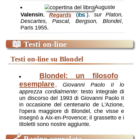
Auguste
Valensin
,
Regards
(
).
sur Platon,
Descartes, Pascal, Bergson, Blondel
,
Paris 1955.
📖
Testi on-line
testi on-line su Blondel
Blondel: un filosofo
esemplare
,
Giovanni Paolo II lo
apprezza cordialmente
: testo integrale di
un discorso del 1993 di Giovanni Paolo II
in occasione del centenario de L'Azione,
l'opera maggiore di Blondel, che visse e
insegnò a Aix-en-Provence; il grassetto e i
titoletti sono nostre aggiunte.
🔗
Pagine correlate