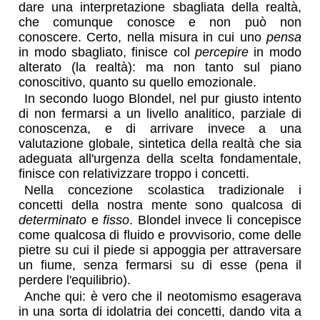
dare una interpretazione sbagliata della realtà,
che comunque conosce e non può non
conoscere. Certo, nella misura in cui uno
pensa
in modo sbagliato, finisce col
percepire
in modo
alterato (la realtà): ma non tanto sul piano
conoscitivo, quanto su quello emozionale.
In secondo luogo Blondel, nel pur giusto intento
di non fermarsi a un livello analitico, parziale di
conoscenza, e di arrivare invece a una
valutazione globale, sintetica della realtà che sia
adeguata all'urgenza della scelta fondamentale,
finisce con relativizzare troppo i concetti.
Nella concezione scolastica tradizionale i
concetti della nostra mente sono qualcosa di
determinato
e
fisso
. Blondel invece li concepisce
come qualcosa di fluido e provvisorio, come delle
pietre su cui il piede si appoggia per attraversare
un fiume, senza fermarsi su di esse (pena il
perdere l'equilibrio).
Anche qui: è vero che il neotomismo esagerava
in una sorta di idolatria dei concetti, dando vita a