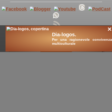
×
Dia-logos.
Per una ragionevole convivenza
multiculturale
cultura nuova
::
cultura cristiana
::
intellectualia
::
cara Belta'
::
eTexts
::
Digitalia
::