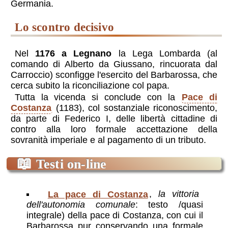
Germania.
lo scontro decisivo
Nel
1176 a Legnano
la Lega Lombarda (al
comando di Alberto da Giussano, rincuorata dal
Carroccio) sconfigge l'esercito del Barbarossa, che
cerca subito la riconciliazione col papa.
Tutta la vicenda si conclude con la
Pace di
Costanza
(1183), col sostanziale riconoscimento,
da parte di Federico I, delle libertà cittadine di
contro alla loro formale accettazione della
sovranità imperiale e al pagamento di un tributo.
📖
Testi on-line
La pace di Costanza
,
la vittoria
dell'autonomia comunale
: testo /quasi
integrale) della pace di Costanza, con cui il
Barbarossa pur conservando una formale