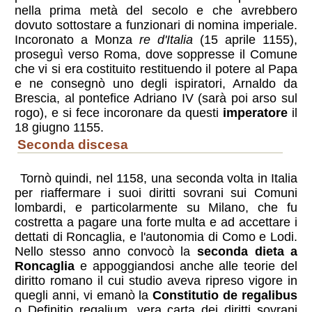
nella prima metà del secolo e che avrebbero
dovuto sottostare a funzionari di nomina imperiale.
Incoronato a Monza
re d'Italia
(15 aprile 1155),
proseguì verso Roma, dove soppresse il Comune
che vi si era costituito restituendo il potere al Papa
e ne consegnò uno degli ispiratori, Arnaldo da
Brescia, al pontefice Adriano IV (sarà poi arso sul
rogo), e si fece incoronare da questi
imperatore
il
18 giugno 1155.
seconda discesa
Tornò quindi, nel 1158, una seconda volta in Italia
per riaffermare i suoi diritti sovrani sui Comuni
lombardi, e particolarmente su Milano, che fu
costretta a pagare una forte multa e ad accettare i
dettati di Roncaglia, e l'autonomia di Como e Lodi.
Nello stesso anno convocò la
seconda dieta a
Roncaglia
e appoggiandosi anche alle teorie del
diritto romano il cui studio aveva ripreso vigore in
quegli anni, vi emanò la
Constitutio de regalibus
o Definitio regalium, vera carta dei diritti sovrani