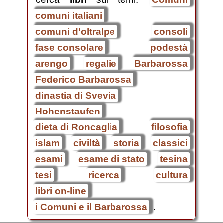
comuni italiani
comuni d'oltralpe
consoli
fase consolare
podestà
arengo
regalie
Barbarossa
Federico Barbarossa
dinastia di Svevia
Hohenstaufen
dieta di Roncaglia
filosofia
islam
civiltà
storia
classici
esami
esame di stato
tesina
tesi
ricerca
cultura
libri on-line
i Comuni e il Barbarossa
.