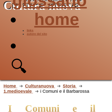
glossario
pensare criticamente la
realtà
Cultura nuova
home
links
autore del sito
🔍
Home
Culturanuova
Storia
1.medioevale
i Comuni e il Barbarossa
i Comuni e il