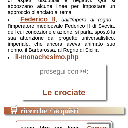
di aspetti discutibili e negativi. Qui si
abbozzano alcune linee per impostare un
approccio bilanciato al tema
Federico II
, dall'Impero al regno
:
l'imperatore medioevale Federico II di Svevia,
dell cui concezione e azione, si parla, spostò la
sua attenzione dal progetto universalistico,
imperiale, che ancora aveva animato suo
nonno, il Barbarossa, al Regno di Sicilia
il-monachesimo.php
prosegui con ⏭️:
Le crociate
🛒
ricerche / acquisti
cerca
libri
sui temi:
Comuni