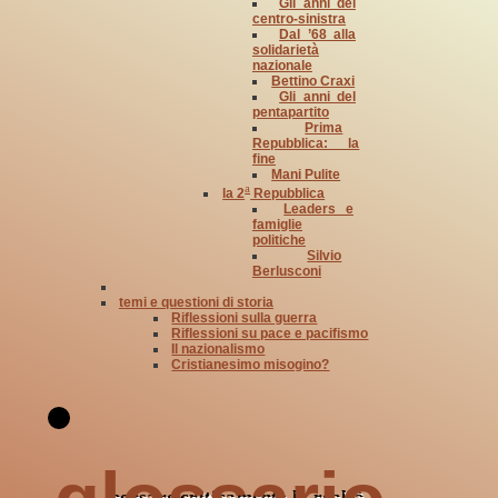
Gli anni del
centro-sinistra
Dal ’68 alla
solidarietà
nazionale
Bettino Craxi
Gli anni del
pentapartito
Prima
Repubblica: la
fine
Mani Pulite
a
la 2
Repubblica
Leaders e
famiglie
politiche
Silvio
Berlusconi
temi e questioni di storia
Riflessioni sulla guerra
Riflessioni su pace e pacifismo
Il nazionalismo
Cristianesimo misogino?