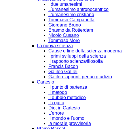
I due umanesimi
L'umanesimo antropocentrico
L'umanesimo cristiano
Tommaso Campanella
Giordano Bruno
Erasmo da Rotterdam
Nicolo Cusano
Tommaso Moro
La nuova scienza
Cause e fine della scienza moderna
I primi sviluppi della scienza
Il rapporto scienza/filosofia
Francis Bacon
Galileo Galilei
Galileo: appunti per un giudizio
Cartesio
Il punto di partenza
Il metodo
Il dubbio metodico
Il cogito
Dio, in Cartesio
L'errore
Il mondo e l'uomo
la morale provvisoria
Blaise Pascal