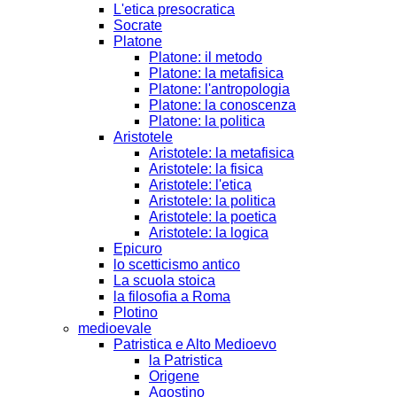
L'etica presocratica
Socrate
Platone
Platone: il metodo
Platone: la metafisica
Platone: l'antropologia
Platone: la conoscenza
Platone: la politica
Aristotele
Aristotele: la metafisica
Aristotele: la fisica
Aristotele: l'etica
Aristotele: la politica
Aristotele: la poetica
Aristotele: la logica
Epicuro
lo scetticismo antico
La scuola stoica
la filosofia a Roma
Plotino
medioevale
Patristica e Alto Medioevo
la Patristica
Origene
Agostino