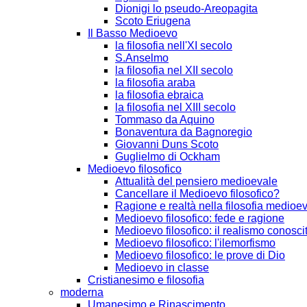
Dionigi lo pseudo-Areopagita
Scoto Eriugena
Il Basso Medioevo
la filosofia nell'XI secolo
S.Anselmo
la filosofia nel XII secolo
la filosofia araba
la filosofia ebraica
la filosofia nel XIII secolo
Tommaso da Aquino
Bonaventura da Bagnoregio
Giovanni Duns Scoto
Guglielmo di Ockham
Medioevo filosofico
Attualità del pensiero medioevale
Cancellare il Medioevo filosofico?
Ragione e realtà nella filosofia medioe
Medioevo filosofico: fede e ragione
Medioevo filosofico: il realismo conosci
Medioevo filosofico: l'ilemorfismo
Medioevo filosofico: le prove di Dio
Medioevo in classe
Cristianesimo e filosofia
moderna
Umanesimo e Rinascimento