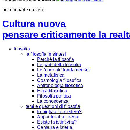
per chi parte da zero
Cultura nuova
pensare criticamente la
realt
filosofia
la filosofia in sintesi
Perché la filosofia
Le parti della filosofia
Le “correnti” fondamentali
La metafisica
Cosmologia filosofica
Antropologia filosofica
Etica filosofica
Filosofia politica
La conoscenza
temi e questioni di filosofia
Io-biglia o io-mistero?
Appunti sulla libertà
Esiste la istintivita?
Censura e isteria