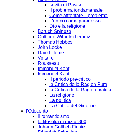
la vita di Pascal
Il problema fondamentale
Come affrontare il problema
L'uomo come paradosso
Dio e la religione
Baruch Spinoza
Gottfried Wilhelm Leibniz
Thomas Hobbes
John Locke
David Hume
Voltaire
Rousseau
Immanuel Kant
Immanuel Kant
Il periodo pre-critico
la Critica della Ragion Pura
la Critica della Ragion pratica
La religione
La politica
La Critica del Giudizio
l'Ottocento
il romanticismo
la filosofia di inizio '800
Johann Gottlieb Fichte