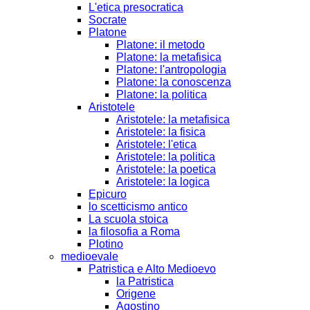
L'etica presocratica
Socrate
Platone
Platone: il metodo
Platone: la metafisica
Platone: l'antropologia
Platone: la conoscenza
Platone: la politica
Aristotele
Aristotele: la metafisica
Aristotele: la fisica
Aristotele: l'etica
Aristotele: la politica
Aristotele: la poetica
Aristotele: la logica
Epicuro
lo scetticismo antico
La scuola stoica
la filosofia a Roma
Plotino
medioevale
Patristica e Alto Medioevo
la Patristica
Origene
Agostino