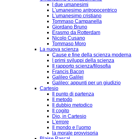
I due umanesimi
L'umanesimo antropocentrico
L'umanesimo cristiano
Tommaso Campanella
Giordano Bruno
Erasmo da Rotterdam
Nicolo Cusano
Tommaso Moro
La nuova scienza
Cause e fine della scienza moderna
I primi sviluppi della scienza
Il rapporto scienza/filosofia
Francis Bacon
Galileo Galilei
Galileo: appunti per un giudizio
Cartesio
Il punto di partenza
Il metodo
Il dubbio metodico
Il cogito
Dio, in Cartesio
L'errore
Il mondo e l'uomo
la morale provvisoria
Blaise Pascal