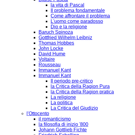
la vita di Pascal
Il problema fondamentale
Come affrontare il problema
L'uomo come paradosso
Dio e la religione
Baruch Spinoza
Gottfried Wilhelm Leibniz
Thomas Hobbes
John Locke
David Hume
Voltaire
Rousseau
Immanuel Kant
Immanuel Kant
Il periodo pre-critico
la Critica della Ragion Pura
la Critica della Ragion pratica
La religione
La politica
La Critica del Giudizio
l'Ottocento
il romanticismo
la filosofia di inizio '800
Johann Gottlieb Fichte