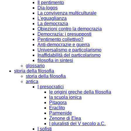
Il pentimento
Dia-logos
La convivenza multiculturale
L'eguaglianza
La democrazia
Obiezioni contro la democrazia
Democrazia: i presupposti
Pentimento collettivo?
Anti-democrazie e guerra
Universalismo e particolarismo
Inaffidabilità del particolarismo
filosofia in sintesi
glossario
storia della filosofia
storia della filosofia
antica
I presocratici
le origini greche della filosofia
la scuola ionica
Pitagora
Eraclito
Parmenide
Zenone di Elea
I pluralisti del V secolo a.C.
I sofisti