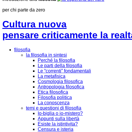
per chi parte da zero
Cultura nuova
pensare criticamente la
realt
filosofia
la filosofia in sintesi
Perché la filosofia
Le parti della filosofia
Le “correnti” fondamentali
La metafisica
Cosmologia filosofica
Antropologia filosofica
Etica filosofica
Filosofia politica
La conoscenza
temi e questioni di filosofia
Io-biglia o io-mistero?
Appunti sulla libertà
Esiste la istintivita?
Censura e isteria