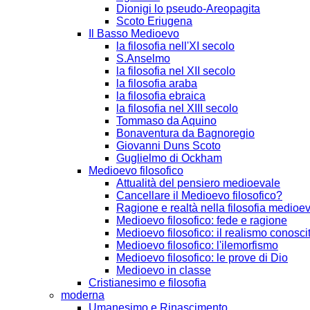
Dionigi lo pseudo-Areopagita
Scoto Eriugena
Il Basso Medioevo
la filosofia nell'XI secolo
S.Anselmo
la filosofia nel XII secolo
la filosofia araba
la filosofia ebraica
la filosofia nel XIII secolo
Tommaso da Aquino
Bonaventura da Bagnoregio
Giovanni Duns Scoto
Guglielmo di Ockham
Medioevo filosofico
Attualità del pensiero medioevale
Cancellare il Medioevo filosofico?
Ragione e realtà nella filosofia medioe
Medioevo filosofico: fede e ragione
Medioevo filosofico: il realismo conosci
Medioevo filosofico: l'ilemorfismo
Medioevo filosofico: le prove di Dio
Medioevo in classe
Cristianesimo e filosofia
moderna
Umanesimo e Rinascimento