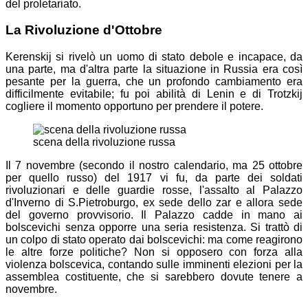
del proletariato.
La Rivoluzione d'Ottobre
Kerenskij si rivelò un uomo di stato debole e incapace, da
una parte, ma d'altra parte la situazione in Russia era così
pesante per la guerra, che un profondo cambiamento era
difficilmente evitabile; fu poi abilità di Lenin e di Trotzkij
cogliere il momento opportuno per prendere il potere.
scena della rivoluzione russa
Il 7 novembre (secondo il nostro calendario, ma 25 ottobre
per quello russo) del 1917 vi fu, da parte dei soldati
rivoluzionari e delle guardie rosse, l'assalto al Palazzo
d'Inverno di S.Pietroburgo, ex sede dello zar e allora sede
del governo provvisorio. Il Palazzo cadde in mano ai
bolscevichi senza opporre una seria resistenza. Si trattò di
un colpo di stato operato dai bolscevichi: ma come reagirono
le altre forze politiche? Non si opposero con forza alla
violenza bolscevica, contando sulle imminenti elezioni per la
assemblea costituente, che si sarebbero dovute tenere a
novembre.