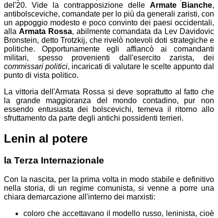
del'20. Vide la contrapposizione delle
Armate Bianche
,
antibolsceviche, comandate per lo più da generali zaristi, con
un appoggio modesto e poco convinto dei paesi occidentali,
alla
Armata Rossa
, abilmente comandata da Lev Davidovic
Bronstein, detto Trotzkij, che rivelò notevoli doti strategiche e
politiche. Opportunamente egli affiancò ai comandanti
militari, spesso provenienti dall'esercito zarista, dei
commissari politici
, incaricati di valutare le scelte appunto dal
punto di vista politico.
La vittoria dell'Armata Rossa si deve soprattutto al fatto che
la grande maggioranza del mondo contadino, pur non
essendo entusiasta dei bolscevichi, temeva il ritorno allo
sfruttamento da parte degli antichi possidenti terrieri.
Lenin al potere
la Terza Internazionale
Con la nascita, per la prima volta in modo stabile e definitivo
nella storia, di un regime comunista, si venne a porre una
chiara demarcazione all'interno dei marxisti:
coloro che accettavano il modello russo, leninista, cioè