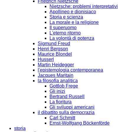
Friedrich Nietzsche
Nietzsche: problemi interpretativi
Apollineo e dionisiaco
Storia e scienza
La morale e la religione
Il superuomo
L'eterno ritorno
La volontà di potenza
Sigmund Freud
Henri Bergson
Maurice Blondel
Husserl
Martin Heidegger
l'epistemologia contemporanea
Jacques Maritain
la filosofia analitica
Gottlob Frege
Gli inizi
Bertrand Russell
La fioritura
Gli sviluppi americani
il dibattito sulla democrazia
Carl Schmitt
Ernst-Wolfgang Böckenförde
storia