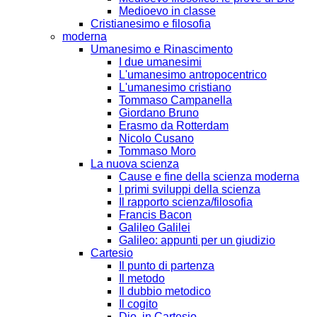
Medioevo in classe
Cristianesimo e filosofia
moderna
Umanesimo e Rinascimento
I due umanesimi
L'umanesimo antropocentrico
L'umanesimo cristiano
Tommaso Campanella
Giordano Bruno
Erasmo da Rotterdam
Nicolo Cusano
Tommaso Moro
La nuova scienza
Cause e fine della scienza moderna
I primi sviluppi della scienza
Il rapporto scienza/filosofia
Francis Bacon
Galileo Galilei
Galileo: appunti per un giudizio
Cartesio
Il punto di partenza
Il metodo
Il dubbio metodico
Il cogito
Dio, in Cartesio