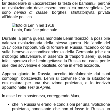
far desiderare di «accarezzare la testa dei bambini», perché
un rivoluzionario deve essere pronto «a mozzargliela» (se
sono
nemici di classe
, borghesi sfruttatori)
vita privata
all'ideale politico.
Lenin, l'artefice principale
Durante la prima guerra mondiale Lenin teorizzò la possibile
valenza rivoluzionaria della stessa guerra. Nell'aprile del
1917 colse l'opportunità di tornare in Russia, facendo conto
sulla benevola accondiscendenza della Germania (che era
d'obbligo attraversare, in assenza di trasporti aerei); questa
infatti sperava che Lenin gettasse la Russia nel caos, per le
sue idee sovversive e pacifiste, come in effetti accadde.
Appena giunto in Russia, accolto trionfalmente dai suoi
compagni bolscevichi, Lenin si convinse che la situazione
era matura per una rivoluzione proletaria, e lo teorizzò
appunto nelle
Tesi di Aprile
.
In esse Lenin sosteneva, correggendo Marx,
che in Russia vi erano le condizioni per una rivoluzione
proletaria, nonostante che non vi fosse in Russia un