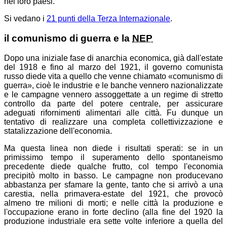
nei loro paesi.
Si vedano i
21 punti della Terza Internazionale
.
il comunismo di guerra e la
NEP
Dopo una iniziale fase di anarchia economica, già dall'estate
del 1918 e fino al marzo del 1921, il governo comunista
russo diede vita a quello che venne chiamato
comunismo di
guerra
, cioè le industrie e le banche vennero nazionalizzate
e le campagne vennero assoggettate a un regime di stretto
controllo da parte del potere centrale, per assicurare
adeguati rifornimenti alimentari alle città. Fu dunque un
tentativo di realizzare una completa collettivizzazione e
statalizzazione dell'economia.
Ma questa linea non diede i risultati sperati: se in un
primissimo tempo il superamento dello spontaneismo
precedente diede qualche frutto, col tempo l'economia
precipitò molto in basso. Le campagne non producevano
abbastanza per sfamare la gente, tanto che si arrivò a una
carestia, nella primavera-estate del 1921, che provocò
almeno tre milioni di morti; e nelle città la produzione e
l'occupazione erano in forte declino (alla fine del 1920 la
produzione industriale era sette volte inferiore a quella del