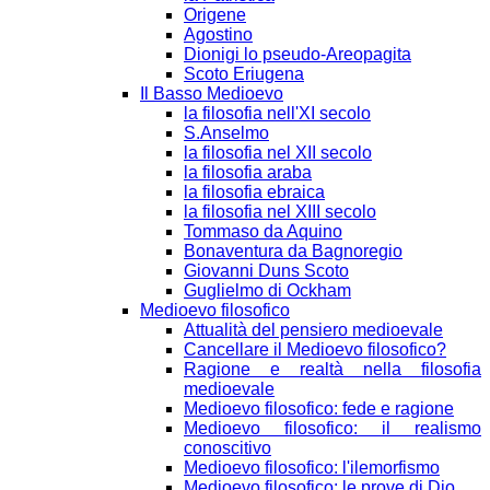
Origene
Agostino
Dionigi lo pseudo-Areopagita
Scoto Eriugena
Il Basso Medioevo
la filosofia nell'XI secolo
S.Anselmo
la filosofia nel XII secolo
la filosofia araba
la filosofia ebraica
la filosofia nel XIII secolo
Tommaso da Aquino
Bonaventura da Bagnoregio
Giovanni Duns Scoto
Guglielmo di Ockham
Medioevo filosofico
Attualità del pensiero medioevale
Cancellare il Medioevo filosofico?
Ragione e realtà nella filosofia
medioevale
Medioevo filosofico: fede e ragione
Medioevo filosofico: il realismo
conoscitivo
Medioevo filosofico: l'ilemorfismo
Medioevo filosofico: le prove di Dio