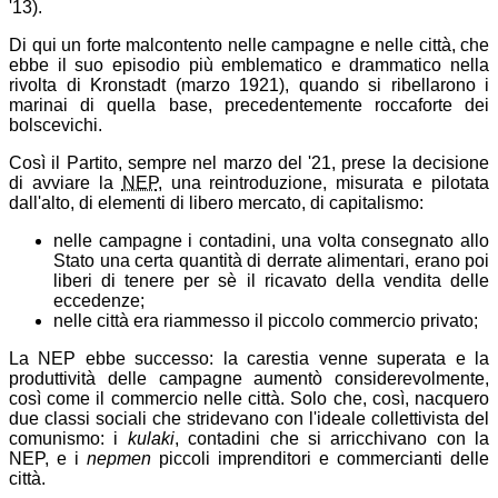
'13).
Di qui un forte malcontento nelle campagne e nelle città, che
ebbe il suo episodio più emblematico e drammatico nella
rivolta di Kronstadt (marzo 1921), quando si ribellarono i
marinai di quella base, precedentemente roccaforte dei
bolscevichi.
Così il Partito, sempre nel marzo del '21, prese la decisione
di avviare la
NEP
, una reintroduzione, misurata e pilotata
dall'alto, di elementi di libero mercato, di capitalismo:
nelle campagne i contadini, una volta consegnato allo
Stato una certa quantità di derrate alimentari, erano poi
liberi di tenere per sè il ricavato della vendita delle
eccedenze;
nelle città era riammesso il piccolo commercio privato;
La NEP ebbe successo: la carestia venne superata e la
produttività delle campagne aumentò considerevolmente,
così come il commercio nelle città. Solo che, così, nacquero
due classi sociali che stridevano con l'ideale collettivista del
comunismo: i
kulaki
, contadini che si arricchivano con la
NEP, e i
nepmen
piccoli imprenditori e commercianti delle
città.