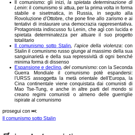
Il comunismo: gli inizi
, la spietata determinazione di
Lenin
: il comunismo si attua, per la prima volta in forma
stabile e sisetmatica, in Russia, in seguito alla
Rovoluzione d'Ottobre, che pone fine allo zarismo e ai
tentativi di instaurare una democrazia rappresentativa.
Protagonista indiscusso fu Lenin, che agì con lucida e
spietata determinatezza per attuare il suo progetto
totalitario
Il comunismo sotto Stalin
, l'apice della violenza
: con
Stalin il comunismo russo giunge al massimo della sua
sanguinarietà e della sua repressività di ogni benché
minima forma di dissenso
Espansione e declino
, del comunismo
: con la Seconda
Guerra Mondiale il comunismo potè espandersi:
l'URSS assoggetta la metà orientale dell'Europa, la
Cina continentale viene conquistata dai comunisti di
Mao Tse-Tung, e anche in altre parti del mondo si
creano regimi comunisti o almeno delle guerriglie
ispirate al comunismo
prosegui con ⏭️:
Il comunismo sotto Stalin