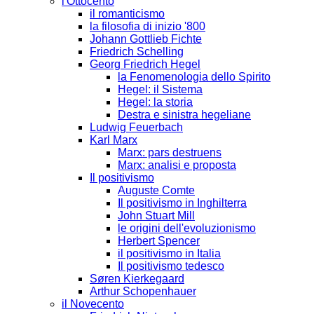
l'Ottocento
il romanticismo
la filosofia di inizio '800
Johann Gottlieb Fichte
Friedrich Schelling
Georg Friedrich Hegel
la Fenomenologia dello Spirito
Hegel: il Sistema
Hegel: la storia
Destra e sinistra hegeliane
Ludwig Feuerbach
Karl Marx
Marx: pars destruens
Marx: analisi e proposta
Il positivismo
Auguste Comte
Il positivismo in Inghilterra
John Stuart Mill
le origini dell'evoluzionismo
Herbert Spencer
il positivismo in Italia
Il positivismo tedesco
Søren Kierkegaard
Arthur Schopenhauer
il Novecento