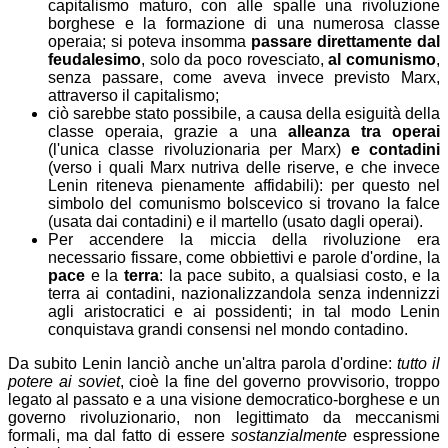
capitalismo maturo, con alle spalle una rivoluzione
borghese e la formazione di una numerosa classe
operaia; si poteva insomma
passare direttamente dal
feudalesimo
, solo da poco rovesciato,
al comunismo
,
senza passare, come aveva invece previsto Marx,
attraverso il capitalismo;
ciò sarebbe stato possibile, a causa della esiguità della
classe operaia, grazie a una
alleanza tra operai
(l'unica classe rivoluzionaria per Marx)
e contadini
(verso i quali Marx nutriva delle riserve, e che invece
Lenin riteneva pienamente affidabili): per questo nel
simbolo del comunismo bolscevico si trovano la falce
(usata dai contadini) e il martello (usato dagli operai).
Per accendere la miccia della rivoluzione era
necessario fissare, come obbiettivi e parole d'ordine, la
pace
e la
terra
: la pace subito, a qualsiasi costo, e la
terra ai contadini, nazionalizzandola senza indennizzi
agli aristocratici e ai possidenti; in tal modo Lenin
conquistava grandi consensi nel mondo contadino.
Da subito Lenin lanciò anche un'altra parola d'ordine:
tutto il
potere ai soviet
, cioè la fine del governo provvisorio, troppo
legato al passato e a una visione democratico-borghese e un
governo rivoluzionario, non legittimato da meccanismi
formali, ma dal fatto di essere
sostanzialmente
espressione