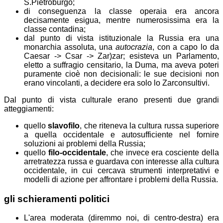
S.Pietroburgo;
di conseguenza la classe operaia era ancora
decisamente esigua, mentre numerosissima era la
classe contadina;
dal punto di vista istituzionale la Russia era una
monarchia assoluta, una
autocrazia
, con a capo lo
da
Caesar -> Csar -> Zar)
zar
; esisteva un Parlamento,
eletto a suffragio censitario, la Duma, ma aveva poteri
puramente
cioè non decisionali: le sue decisioni non
erano vincolanti, a decidere era solo lo Zar
consultivi
.
Dal punto di vista culturale erano presenti due grandi
atteggiamenti:
quello
slavofilo
, che riteneva la cultura russa superiore
a quella occidentale e autosufficiente nel fornire
soluzioni ai problemi della Russia;
quello
filo-occidentale
, che invece era cosciente della
arretratezza russa e guardava con interesse alla cultura
occidentale, in cui cercava strumenti interpretativi e
modelli di azione per affrontare i problemi della Russia.
gli schieramenti politici
L'area moderata (diremmo noi, di centro-destra) era