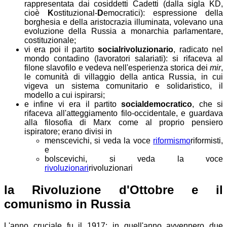
rappresentata dai cosiddetti Cadetti (dalla sigla KD,
cioè
K
ostituzional-
D
emocratici): espressione della
borghesia e della aristocrazia illuminata, volevano una
evoluzione della Russia a monarchia parlamentare,
costituzionale;
vi era poi il partito
socialrivoluzionario
, radicato nel
mondo contadino (lavoratori salariati): si rifaceva al
filone slavofilo e vedeva nell'esperienza storica dei
mir
,
le comunità di villaggio della antica Russia, in cui
vigeva un sistema comunitario e solidaristico, il
modello a cui ispirarsi;
e infine vi era il partito
socialdemocratico
, che si
rifaceva all'atteggiamento filo-occidentale, e guardava
alla filosofia di Marx come al proprio pensiero
ispiratore; erano divisi in
menscevichi,
si veda la voce
riformismo
riformisti
,
e
bolscevichi,
si veda la voce
rivoluzionari
rivoluzionari
la Rivoluzione d'Ottobre e il
comunismo in Russia
L'anno cruciale fu il 1917: in quell'anno avvennero due