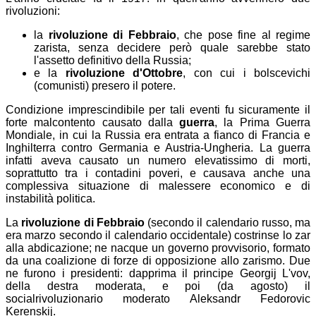
rivoluzioni:
la
rivoluzione di Febbraio
, che pose fine al regime
zarista, senza decidere però quale sarebbe stato
l'assetto definitivo della Russia;
e la
rivoluzione d'Ottobre
, con cui i bolscevichi
(comunisti) presero il potere.
Condizione imprescindibile per tali eventi fu sicuramente il
forte malcontento causato dalla
guerra
, la Prima Guerra
Mondiale, in cui la Russia era entrata a fianco di Francia e
Inghilterra contro Germania e Austria-Ungheria. La guerra
infatti aveva causato un numero elevatissimo di morti,
soprattutto tra i contadini poveri, e causava anche una
complessiva situazione di malessere economico e di
instabilità politica.
La
rivoluzione di Febbraio
(secondo il calendario russo, ma
era marzo secondo il calendario occidentale) costrinse lo zar
alla abdicazione; ne nacque un governo provvisorio, formato
da una coalizione di forze di opposizione allo zarismo. Due
ne furono i presidenti: dapprima il principe Georgij L'vov,
della destra moderata, e poi (da agosto) il
socialrivoluzionario moderato Aleksandr Fedorovic
Kerenskij.