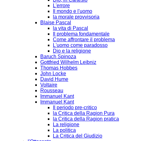
L'errore
Il mondo e l'uomo
la morale provvisoria
Blaise Pascal
la vita di Pascal
Il problema fondamentale
Come affrontare il problema
L'uomo come paradosso
Dio e la religione
Baruch Spinoza
Gottfried Wilhelm Leibniz
Thomas Hobbes
John Locke
David Hume
Voltaire
Rousseau
Immanuel Kant
Immanuel Kant
Il periodo pre-critico
la Critica della Ragion Pura
la Critica della Ragion pratica
La religione
La politica
La Critica del Giudizio