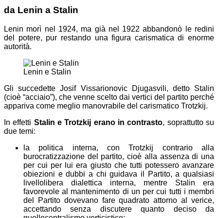
da Lenin a Stalin
Lenin morì nel 1924, ma già nel 1922 abbandonò le redini
del potere, pur restando una figura carismatica di enorme
autorità.
Lenin e Stalin
Gli succedette Josif Vissarionovic Djugasvili, detto Stalin
(cioè “acciaio”), che venne scelto dai vertici del partito perché
appariva come meglio manovrabile del carismatico Trotzkij.
In effetti
Stalin e Trotzkij erano in contrasto
, soprattutto su
due temi:
la politica interna, con Trotzkij contrario alla
burocratizzazione del partito, cioè alla assenza di una
per cui per lui era giusto che tutti potessero avanzare
obiezioni e dubbi a chi guidava il Partito, a qualsiasi
livello
libera dialettica
interna, mentre Stalin era
favorevole al mantenimento di un
per cui tutti i membri
del Partito dovevano fare quadrato attorno al verice,
accettando senza discutere quanto deciso da
quello
centralismo verticistico
;