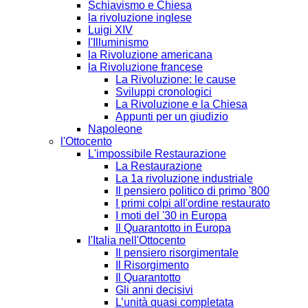
Schiavismo e Chiesa
la rivoluzione inglese
Luigi XIV
l'Illuminismo
la Rivoluzione americana
la Rivoluzione francese
La Rivoluzione: le cause
Sviluppi cronologici
La Rivoluzione e la Chiesa
Appunti per un giudizio
Napoleone
l'Ottocento
L'impossibile Restaurazione
La Restaurazione
La 1a rivoluzione industriale
Il pensiero politico di primo '800
I primi colpi all'ordine restaurato
I moti del '30 in Europa
Il Quarantotto in Europa
l'Italia nell'Ottocento
Il pensiero risorgimentale
Il Risorgimento
Il Quarantotto
Gli anni decisivi
L’unità quasi completata