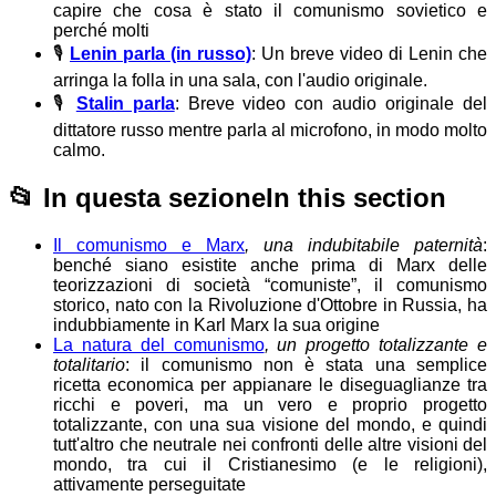
capire che cosa è stato il comunismo sovietico e
perché molti
🎙️
Lenin parla (in russo)
: Un breve video di Lenin che
arringa la folla in una sala, con l'audio originale.
🎙️
Stalin parla
: Breve video con audio originale del
dittatore russo mentre parla al microfono, in modo molto
calmo.
📂
In questa sezione
In this section
Il comunismo e Marx
, una indubitabile paternità
:
benché siano esistite anche prima di Marx delle
teorizzazioni di società “comuniste”, il comunismo
storico, nato con la Rivoluzione d'Ottobre in Russia, ha
indubbiamente in Karl Marx la sua origine
La natura del comunismo
, un progetto totalizzante e
totalitario
: il comunismo non è stata una semplice
ricetta economica per appianare le diseguaglianze tra
ricchi e poveri, ma un vero e proprio progetto
totalizzante, con una sua visione del mondo, e quindi
tutt'altro che neutrale nei confronti delle altre visioni del
mondo, tra cui il Cristianesimo (e le religioni),
attivamente perseguitate