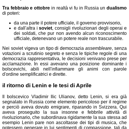
Tra febbraio e ottobre
in realtà vi fu in Russia un
dualismo
di poteri:
da una parte il potere ufficiale, il governo provvisorio,
e dall'altra i
soviet
, consigli rivoluzionari degli operai e
dei soldati, che pur non avendo alcun riconoscimento
ufficiale, detenevano un potere reale non trascurabile.
Nei soviet vigeva un tipo di democrazia
assembleare
, senza
votazioni a scrutinio segreto e senza le tipiche regole di una
democrazia rappresentativa, le decisioni venivano prese per
acclamazione. In essi avevano una posizione dominante i
bolscevichi, abili nell'infiammare gli animi con parole
d'ordine semplificatrici e dirette.
il ritorno di Lenin e le tesi di Aprile
Il bolscevico Vladimir Ilic Ulianov, detto Lenin, si era già
segnalato in Russia come elemento pericoloso per il regime
e perciò aveva dovuto emigrare, riparando in Svizzera. Qui
aveva proseguito la sua insonne e febbrile attività di
rivoluzionario, che subordinava rigidamente la sua stessa
ad
esempio Lenin pare non ascoltasse dei tipi di musica, che
potessero generare in lui sentimenti di compassione, tali da