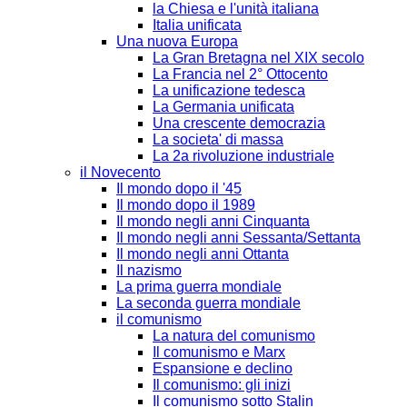
la Chiesa e l'unità italiana
Italia unificata
Una nuova Europa
La Gran Bretagna nel XIX secolo
La Francia nel 2° Ottocento
La unificazione tedesca
La Germania unificata
Una crescente democrazia
La societa' di massa
La 2a rivoluzione industriale
il Novecento
Il mondo dopo il '45
Il mondo dopo il 1989
Il mondo negli anni Cinquanta
Il mondo negli anni Sessanta/Settanta
Il mondo negli anni Ottanta
Il nazismo
La prima guerra mondiale
La seconda guerra mondiale
il comunismo
La natura del comunismo
Il comunismo e Marx
Espansione e declino
Il comunismo: gli inizi
Il comunismo sotto Stalin