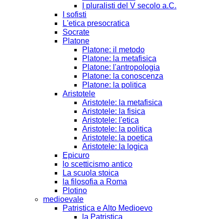
I pluralisti del V secolo a.C.
I sofisti
L'etica presocratica
Socrate
Platone
Platone: il metodo
Platone: la metafisica
Platone: l'antropologia
Platone: la conoscenza
Platone: la politica
Aristotele
Aristotele: la metafisica
Aristotele: la fisica
Aristotele: l'etica
Aristotele: la politica
Aristotele: la poetica
Aristotele: la logica
Epicuro
lo scetticismo antico
La scuola stoica
la filosofia a Roma
Plotino
medioevale
Patristica e Alto Medioevo
la Patristica