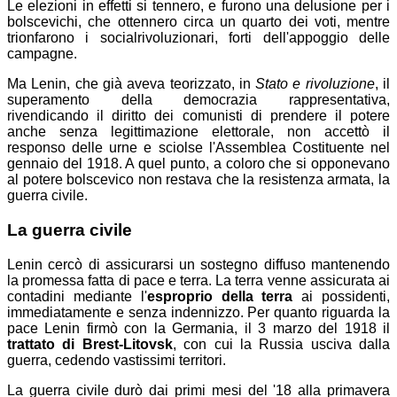
Le elezioni in effetti si tennero, e furono una delusione per i
bolscevichi, che ottennero circa un quarto dei voti, mentre
trionfarono i socialrivoluzionari, forti dell'appoggio delle
campagne.
Ma Lenin, che già aveva teorizzato, in
Stato e rivoluzione
, il
superamento della democrazia rappresentativa,
rivendicando il diritto dei comunisti di prendere il potere
anche senza legittimazione elettorale, non accettò il
responso delle urne e sciolse l'Assemblea Costituente nel
gennaio del 1918. A quel punto, a coloro che si opponevano
al potere bolscevico non restava che la resistenza armata, la
guerra civile.
La guerra civile
Lenin cercò di assicurarsi un sostegno diffuso mantenendo
la promessa fatta di pace e terra. La terra venne assicurata ai
contadini mediante l'
esproprio della terra
ai possidenti,
immediatamente e senza indennizzo. Per quanto riguarda la
pace Lenin firmò con la Germania, il 3 marzo del 1918 il
trattato di Brest-Litovsk
, con cui la Russia usciva dalla
guerra, cedendo vastissimi territori.
La guerra civile durò dai primi mesi del '18 alla primavera