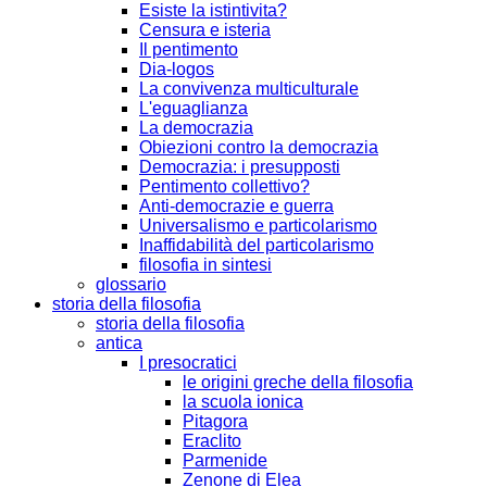
Esiste la istintivita?
Censura e isteria
Il pentimento
Dia-logos
La convivenza multiculturale
L'eguaglianza
La democrazia
Obiezioni contro la democrazia
Democrazia: i presupposti
Pentimento collettivo?
Anti-democrazie e guerra
Universalismo e particolarismo
Inaffidabilità del particolarismo
filosofia in sintesi
glossario
storia della filosofia
storia della filosofia
antica
I presocratici
le origini greche della filosofia
la scuola ionica
Pitagora
Eraclito
Parmenide
Zenone di Elea