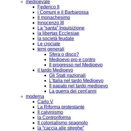
medioevale
Federico II
i Comuni e il Barbarossa
Il monachesimo
Innocenzo III
La “santa” Inquisizione
la libertas Ecclesiae
la società feudale
Le crociate
temi generali
Sfera o disco?
Medioevo pro e contro
Il progresso nel Medioevo
il tardo Medioevo
Gli Stati nazionali
L'Italia nel tardo Medioevo
Il papato nel tardo medioevo
La guerra dei cent'anni
moderna
Carlo V
La Riforma protestante
Il calvinismo
la Controriforma
Il colonialismo spagnolo
la “caccia alle streghe”