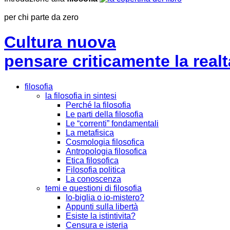
per chi parte da zero
Cultura nuova
pensare criticamente la
realt
filosofia
la filosofia in sintesi
Perché la filosofia
Le parti della filosofia
Le “correnti” fondamentali
La metafisica
Cosmologia filosofica
Antropologia filosofica
Etica filosofica
Filosofia politica
La conoscenza
temi e questioni di filosofia
Io-biglia o io-mistero?
Appunti sulla libertà
Esiste la istintivita?
Censura e isteria