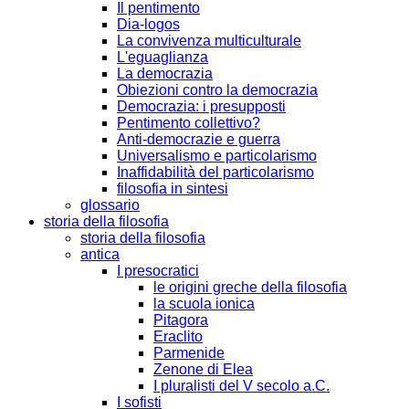
Il pentimento
Dia-logos
La convivenza multiculturale
L'eguaglianza
La democrazia
Obiezioni contro la democrazia
Democrazia: i presupposti
Pentimento collettivo?
Anti-democrazie e guerra
Universalismo e particolarismo
Inaffidabilità del particolarismo
filosofia in sintesi
glossario
storia della filosofia
storia della filosofia
antica
I presocratici
le origini greche della filosofia
la scuola ionica
Pitagora
Eraclito
Parmenide
Zenone di Elea
I pluralisti del V secolo a.C.
I sofisti