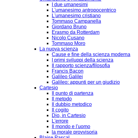
I due umanesimi
L'umanesimo antropocentrico
L'umanesimo cristiano
Tommaso Campanella
Giordano Bruno
Erasmo da Rotterdam
Nicolo Cusano
Tommaso Moro
La nuova scienza
Cause e fine della scienza moderna
I primi sviluppi della scienza
Il rapporto scienza/filosofia
Francis Bacon
Galileo Galilei
Galileo: appunti per un giudizio
Cartesio
Il punto di partenza
Il metodo
Il dubbio metodico
Il cogito
Dio, in Cartesio
L'errore
Il mondo e l'uomo
la morale provvisoria
Blaise Pascal