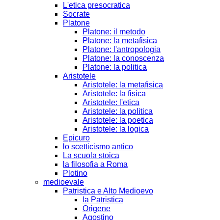
L'etica presocratica
Socrate
Platone
Platone: il metodo
Platone: la metafisica
Platone: l'antropologia
Platone: la conoscenza
Platone: la politica
Aristotele
Aristotele: la metafisica
Aristotele: la fisica
Aristotele: l'etica
Aristotele: la politica
Aristotele: la poetica
Aristotele: la logica
Epicuro
lo scetticismo antico
La scuola stoica
la filosofia a Roma
Plotino
medioevale
Patristica e Alto Medioevo
la Patristica
Origene
Agostino