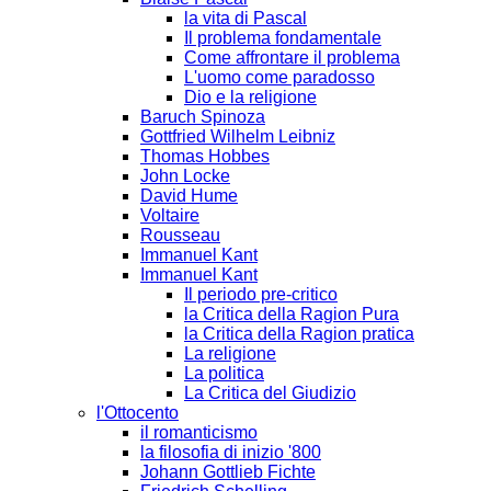
la vita di Pascal
Il problema fondamentale
Come affrontare il problema
L'uomo come paradosso
Dio e la religione
Baruch Spinoza
Gottfried Wilhelm Leibniz
Thomas Hobbes
John Locke
David Hume
Voltaire
Rousseau
Immanuel Kant
Immanuel Kant
Il periodo pre-critico
la Critica della Ragion Pura
la Critica della Ragion pratica
La religione
La politica
La Critica del Giudizio
l'Ottocento
il romanticismo
la filosofia di inizio '800
Johann Gottlieb Fichte