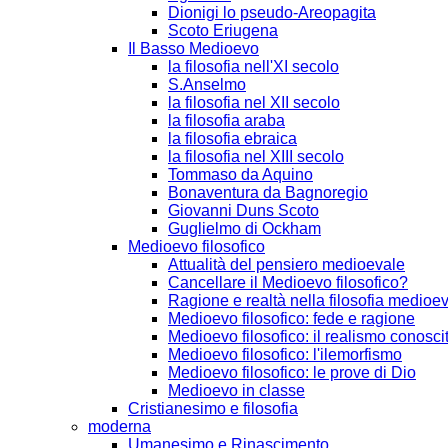
Dionigi lo pseudo-Areopagita
Scoto Eriugena
Il Basso Medioevo
la filosofia nell'XI secolo
S.Anselmo
la filosofia nel XII secolo
la filosofia araba
la filosofia ebraica
la filosofia nel XIII secolo
Tommaso da Aquino
Bonaventura da Bagnoregio
Giovanni Duns Scoto
Guglielmo di Ockham
Medioevo filosofico
Attualità del pensiero medioevale
Cancellare il Medioevo filosofico?
Ragione e realtà nella filosofia medioe
Medioevo filosofico: fede e ragione
Medioevo filosofico: il realismo conosci
Medioevo filosofico: l'ilemorfismo
Medioevo filosofico: le prove di Dio
Medioevo in classe
Cristianesimo e filosofia
moderna
Umanesimo e Rinascimento