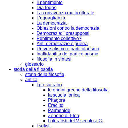
Il pentimento
Dia-logos
La convivenza multiculturale
L'eguaglianza
La democrazia
Obiezioni contro la democrazia
Democrazia: i presupposti
Pentimento collettivo?
Anti-democrazie e guerra
Universalismo e particolarismo
Inaffidabilità del particolarismo
filosofia in sintesi
glossario
storia della filosofia
storia della filosofia
antica
I presocratici
le origini greche della filosofia
la scuola ionica
Pitagora
Eraclito
Parmenide
Zenone di Elea
I pluralisti del V secolo a.C.
I sofisti