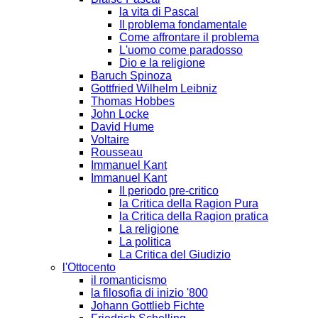
la vita di Pascal
Il problema fondamentale
Come affrontare il problema
L'uomo come paradosso
Dio e la religione
Baruch Spinoza
Gottfried Wilhelm Leibniz
Thomas Hobbes
John Locke
David Hume
Voltaire
Rousseau
Immanuel Kant
Immanuel Kant
Il periodo pre-critico
la Critica della Ragion Pura
la Critica della Ragion pratica
La religione
La politica
La Critica del Giudizio
l'Ottocento
il romanticismo
la filosofia di inizio '800
Johann Gottlieb Fichte