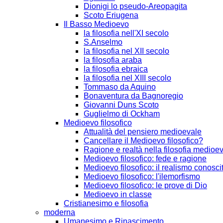
Dionigi lo pseudo-Areopagita
Scoto Eriugena
Il Basso Medioevo
la filosofia nell'XI secolo
S.Anselmo
la filosofia nel XII secolo
la filosofia araba
la filosofia ebraica
la filosofia nel XIII secolo
Tommaso da Aquino
Bonaventura da Bagnoregio
Giovanni Duns Scoto
Guglielmo di Ockham
Medioevo filosofico
Attualità del pensiero medioevale
Cancellare il Medioevo filosofico?
Ragione e realtà nella filosofia medioe
Medioevo filosofico: fede e ragione
Medioevo filosofico: il realismo conosci
Medioevo filosofico: l'ilemorfismo
Medioevo filosofico: le prove di Dio
Medioevo in classe
Cristianesimo e filosofia
moderna
Umanesimo e Rinascimento