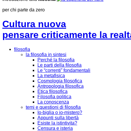
per chi parte da zero
Cultura nuova
pensare criticamente la
realt
filosofia
la filosofia in sintesi
Perché la filosofia
Le parti della filosofia
Le “correnti” fondamentali
La metafisica
Cosmologia filosofica
Antropologia filosofica
Etica filosofica
Filosofia politica
La conoscenza
temi e questioni di filosofia
Io-biglia o io-mistero?
Appunti sulla libertà
Esiste la istintivita?
Censura e isteria