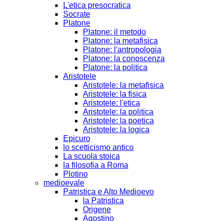
L'etica presocratica
Socrate
Platone
Platone: il metodo
Platone: la metafisica
Platone: l'antropologia
Platone: la conoscenza
Platone: la politica
Aristotele
Aristotele: la metafisica
Aristotele: la fisica
Aristotele: l'etica
Aristotele: la politica
Aristotele: la poetica
Aristotele: la logica
Epicuro
lo scetticismo antico
La scuola stoica
la filosofia a Roma
Plotino
medioevale
Patristica e Alto Medioevo
la Patristica
Origene
Agostino