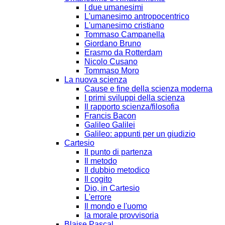
I due umanesimi
L'umanesimo antropocentrico
L'umanesimo cristiano
Tommaso Campanella
Giordano Bruno
Erasmo da Rotterdam
Nicolo Cusano
Tommaso Moro
La nuova scienza
Cause e fine della scienza moderna
I primi sviluppi della scienza
Il rapporto scienza/filosofia
Francis Bacon
Galileo Galilei
Galileo: appunti per un giudizio
Cartesio
Il punto di partenza
Il metodo
Il dubbio metodico
Il cogito
Dio, in Cartesio
L'errore
Il mondo e l'uomo
la morale provvisoria
Blaise Pascal