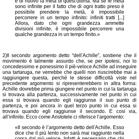
e di nuovo la metà di quest'ultima. Ma se le metà
sono infinite per il fatto che di ogni tratto preso è
possibile prendere la metà, è impossibile
percorrere in un tempo infinito: infiniti tratti [...]
Allora, dato che ogni grandezza ammette
divisioni infinite, è impossibile percorrere una
qualche grandezza in un tempo finito.»
2)Il secondo argomento detto “dell'Achille”, sostiene che il
movimento è talmente assurdo che, se per ipotesi, noi lo
concedessimo e ponessimo il piè-veloce Achille ad inseguire
una tartaruga, ne verrebbe che quelli non riuscirebbe mai a
raggiungere questa, perché le stesse difficoltà viste nel
precedente argomento si ripresenterebbero in altra forma:
Achille dovrebbe prima giungere nel punto in cui la tartaruga
si trovava alla partenza, successivamente nel punto in cui
essa si trovava quando egli raggiunse il suo punto di
partenza, e poi ancora in quel terzo punto in cui essa si
trovava quando egli raggiunse il secondo. E cosi via,
all’infinito. Ecco come Aristotele ci riferisce l'argomento:
«Il secondo è l’argomento detto dell'Achille. Esso
dice che il più lento non sarà mai raggiunto nella
corsa dal più veloce. Infatti è necessario che chi