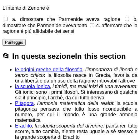
L'intento di Zenone è
a. dimostrare che Parmenide aveva ragione
b.
dimostrare che Parmenide aveva torto
c. affermare che la
ragione è più affidabile dei sensi
Punteggio
📂
In questa sezione
In this section
le origini greche della filosofia
, l'importanza di libertà e
senso critico
: la filosofia nasce in Grecia, favorita da
una libertà e da un uso della ragione introvabili altrove
la scuola ionica
, i timidi, ma reali inizi di una avventura
:
Gli ionici sono i primi filosofi. Si interessano di qualche
sia il principio, l'arché, da cui tutto deriva
Pitagora
, l'armonia matematica della realtà
: la scuola
pitagorica pensava che tutto fosse riconducibile a
numero, per cui il mondo è una grande armonia
matematica
Eraclito
, la stupita scoperta del divenire
: panta rei, tutto
scorre, tutto cambia, niente resta uguale a sé stesso: è
la grande scoperta di Eraclito