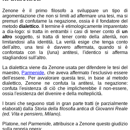
Zenone è il primo filosofo a sviluppare un tipo di
argomentazione che non si limiti ad affermare una tesi, ma si
premuri di confutarne la negazione, ossia è il fondatore del
metodo
dialettico
. Il termine è etimologicamente imparentato
a dia-logo: si tratta in entrambi i casi di tener conto di
un
altro
soggetto, si tratta di tener conto della alterità, non
limitandosi alla identità. La verità esige che tenga conto
dell'altro, una tesi è davvero affermata, quando si è
confontata con la (/una) antitesi, l'identico si afferma
stagliandosi sull'altro.
La dialettica viene da Zenone usata per difendere le tesi del
maestro,
Parmenide
, che aveva affermato l'esclusivo essere
dell'essere. Per avvalorare questa tesi, in base al metodo
dialettico, Zenone ne confuta la antitesi, la negazione:
confuta l'esistenza di ciò che implicherebbe il non-essere,
ossia l'esistenza del divenire e della molteplicità.
I brani che seguono stati in gran parte tratti (e parzialmente
elaborati) dalla
Storia della filosofia antica
di Giovanni Reale
(ed. Vita e pensiero, Milano)
.
Platone, nel
Parmenide,
attribuisce a Zenone questo giudizio
sulla propria opera: