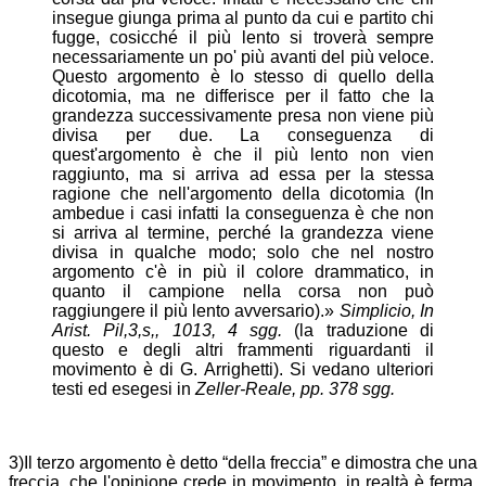
insegue giunga prima al punto da cui e partito chi
fugge, cosicché il più lento si troverà sempre
necessariamente un po' più avanti del più veloce.
Questo argomento è lo stesso di quello della
dicotomia, ma ne differisce per il fatto che la
grandezza successivamente presa non viene più
divisa per due. La conseguenza di
quest'argomento è che il più lento non vien
raggiunto, ma si arriva ad essa per la stessa
ragione che nell'argomento della dicotomia (In
ambedue i casi infatti la conseguenza è che non
si arriva al termine, perché la grandezza viene
divisa in qualche modo; solo che nel nostro
argomento c'è in più il colore drammatico, in
quanto il campione nella corsa non può
raggiungere il più lento avversario).»
Simplicio,
In
Arist.
Pil,3,s,, 1013, 4 sgg.
(la traduzione di
questo e degli altri frammenti riguardanti il
movimento è di G. Arrighetti). Si vedano ulteriori
testi ed esegesi in
Zeller-Reale, pp. 378 sgg.
3)Il terzo argomento è detto “della freccia” e dimostra che una
freccia, che l'opinione crede in movimento, in realtà è ferma.