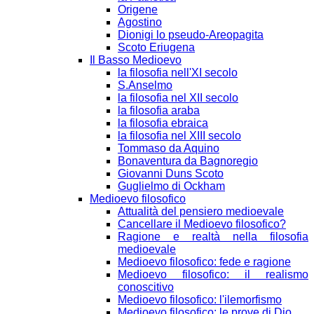
Origene
Agostino
Dionigi lo pseudo-Areopagita
Scoto Eriugena
Il Basso Medioevo
la filosofia nell'XI secolo
S.Anselmo
la filosofia nel XII secolo
la filosofia araba
la filosofia ebraica
la filosofia nel XIII secolo
Tommaso da Aquino
Bonaventura da Bagnoregio
Giovanni Duns Scoto
Guglielmo di Ockham
Medioevo filosofico
Attualità del pensiero medioevale
Cancellare il Medioevo filosofico?
Ragione e realtà nella filosofia
medioevale
Medioevo filosofico: fede e ragione
Medioevo filosofico: il realismo
conoscitivo
Medioevo filosofico: l'ilemorfismo
Medioevo filosofico: le prove di Dio