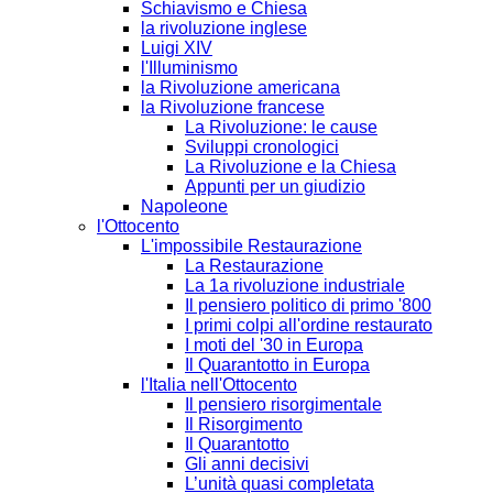
Schiavismo e Chiesa
la rivoluzione inglese
Luigi XIV
l'Illuminismo
la Rivoluzione americana
la Rivoluzione francese
La Rivoluzione: le cause
Sviluppi cronologici
La Rivoluzione e la Chiesa
Appunti per un giudizio
Napoleone
l'Ottocento
L'impossibile Restaurazione
La Restaurazione
La 1a rivoluzione industriale
Il pensiero politico di primo '800
I primi colpi all'ordine restaurato
I moti del '30 in Europa
Il Quarantotto in Europa
l'Italia nell'Ottocento
Il pensiero risorgimentale
Il Risorgimento
Il Quarantotto
Gli anni decisivi
L’unità quasi completata