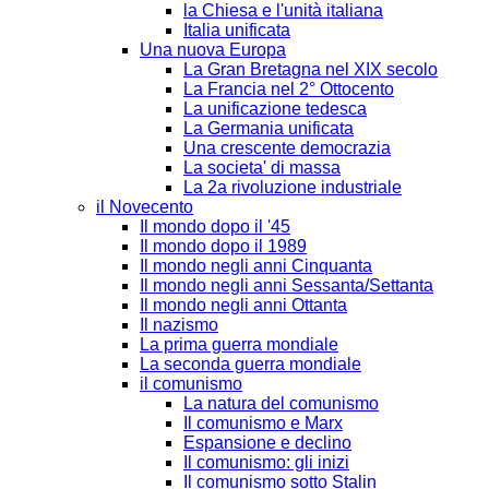
la Chiesa e l'unità italiana
Italia unificata
Una nuova Europa
La Gran Bretagna nel XIX secolo
La Francia nel 2° Ottocento
La unificazione tedesca
La Germania unificata
Una crescente democrazia
La societa' di massa
La 2a rivoluzione industriale
il Novecento
Il mondo dopo il '45
Il mondo dopo il 1989
Il mondo negli anni Cinquanta
Il mondo negli anni Sessanta/Settanta
Il mondo negli anni Ottanta
Il nazismo
La prima guerra mondiale
La seconda guerra mondiale
il comunismo
La natura del comunismo
Il comunismo e Marx
Espansione e declino
Il comunismo: gli inizi
Il comunismo sotto Stalin