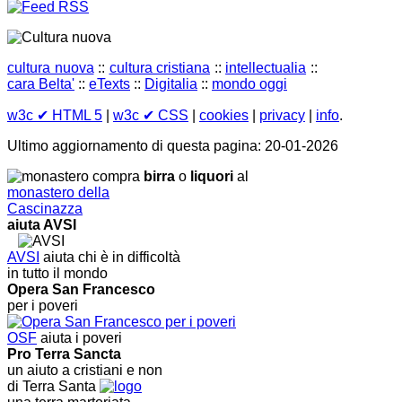
cultura nuova
::
cultura cristiana
::
intellectualia
::
cara Belta'
::
eTexts
::
Digitalia
::
mondo oggi
w3c
✔ HTML 5
|
w3c
✔ CSS
|
cookies
|
privacy
|
info
.
Ultimo aggiornamento di questa pagina: 20-01-2026
compra
birra
o
liquori
al
monastero della
Cascinazza
aiuta AVSI
AVSI
aiuta chi è in difficoltà
in tutto il mondo
Opera San Francesco
per i poveri
OSF
aiuta i poveri
Pro Terra Sancta
un aiuto a cristiani e non
di Terra Santa