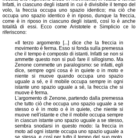
Infatti, in ciascuno degli istanti in cui è divisibile il tempo del
volo, la freccia occupa uno spazio identico; ma ciò che
occupa uno spazio identico è in riposo, dunque la freccia,
come è in riposo in ciascuno degli istanti, così lo è anche
totalità di essi. Ecco come Aristotele e Simplicio ce lo
riferiscono:
«Il terzo argomento [...] dice che la freccia in
movimento è ferma. Esso si fonda sulla premessa
che il tempo è composto di istanti. Infatti se non si
ammette questo non si può fare il sillogismo. Ma
Zenone commette un paralogismo: se infatti, egli
dice, sempre ogni cosa è in quiete o in moto e
niente si muove quando occupa uno spazio
uguale a sé, e il mobile occupa sempre in ogni
istante uno spazio uguale a sé, la freccia che si
muove è ferma.
L'argomento di Zenone, partendo dalla premessa
che tutto ciò che occupa uno spazio uguale a se
stesso o è in moto o è in quiete, che niente si
muove nell'istante e che il mobile occupa sempre
in ciascun istante uno spazio uguale a se stesso,
sembra snodarsi in questo modo: la freccia in
moto ad ogni istante occupa uno spazio uguale a
se stessa, e così per tutto il tempo del suo moto.