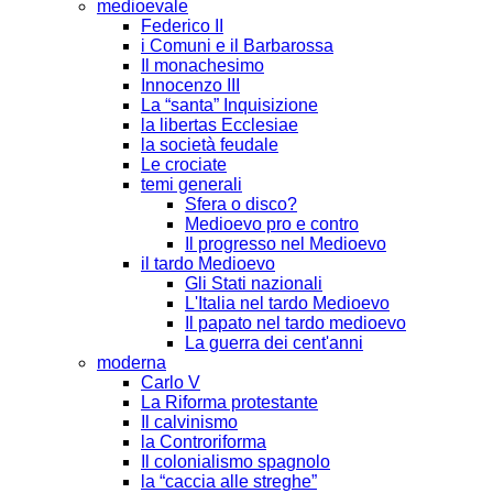
medioevale
Federico II
i Comuni e il Barbarossa
Il monachesimo
Innocenzo III
La “santa” Inquisizione
la libertas Ecclesiae
la società feudale
Le crociate
temi generali
Sfera o disco?
Medioevo pro e contro
Il progresso nel Medioevo
il tardo Medioevo
Gli Stati nazionali
L'Italia nel tardo Medioevo
Il papato nel tardo medioevo
La guerra dei cent'anni
moderna
Carlo V
La Riforma protestante
Il calvinismo
la Controriforma
Il colonialismo spagnolo
la “caccia alle streghe”