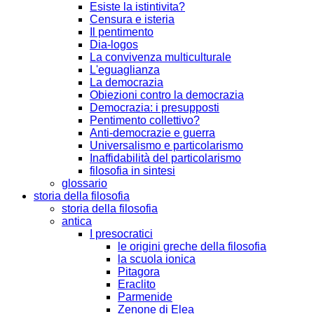
Esiste la istintivita?
Censura e isteria
Il pentimento
Dia-logos
La convivenza multiculturale
L'eguaglianza
La democrazia
Obiezioni contro la democrazia
Democrazia: i presupposti
Pentimento collettivo?
Anti-democrazie e guerra
Universalismo e particolarismo
Inaffidabilità del particolarismo
filosofia in sintesi
glossario
storia della filosofia
storia della filosofia
antica
I presocratici
le origini greche della filosofia
la scuola ionica
Pitagora
Eraclito
Parmenide
Zenone di Elea