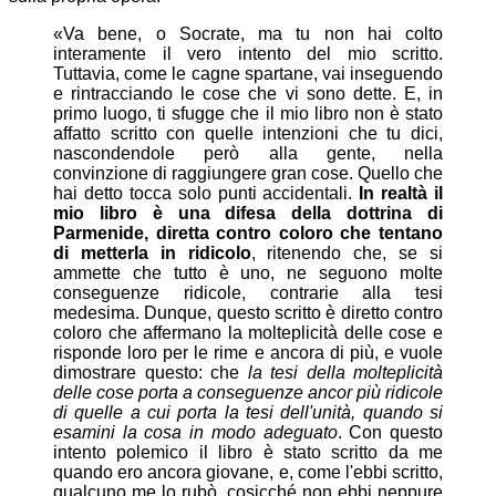
«Va bene, o Socrate, ma tu non hai colto
interamente il vero intento del mio scritto.
Tuttavia, come le cagne spartane, vai inseguendo
e rintracciando le cose che vi sono dette. E, in
primo luogo, ti sfugge che il mio libro non è stato
affatto scritto con quelle intenzioni che tu dici,
nascondendole però alla gente, nella
convinzione di raggiungere gran cose. Quello che
hai detto tocca solo punti accidentali.
In realtà il
mio libro è una difesa della dottrina di
Parmenide, diretta contro coloro che tentano
di metterla in ridicolo
, ritenendo che, se si
ammette che tutto è uno, ne seguono molte
conseguenze ridicole, contrarie alla tesi
medesima. Dunque, questo scritto è diretto contro
coloro che affermano la molteplicità delle cose e
risponde loro per le rime e ancora di più, e vuole
dimostrare questo: che
la tesi della molteplicità
delle cose porta a conseguenze ancor più ridicole
di quelle a cui porta la tesi dell'unità, quando si
esamini la cosa in modo adeguato
. Con questo
intento polemico il libro è stato scritto da me
quando ero ancora giovane, e, come l'ebbi scritto,
qualcuno me lo rubò, cosicché non ebbi neppure