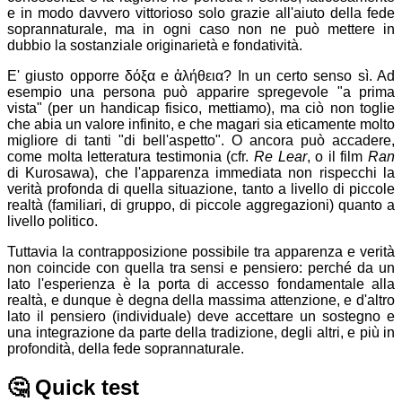
e in modo davvero vittorioso solo grazie all'aiuto della fede
soprannaturale, ma in ogni caso non ne può mettere in
dubbio la sostanziale originarietà e fondatività.
E' giusto opporre
δόξα
e
ἀλήθεια
? In un certo senso sì. Ad
esempio una persona può apparire spregevole "a prima
vista" (per un handicap fisico, mettiamo), ma ciò non toglie
che abia un valore infinito, e che magari sia eticamente molto
migliore di tanti "di bell'aspetto". O ancora può accadere,
come molta letteratura testimonia (cfr.
Re Lear
, o il film
Ran
di Kurosawa), che l'apparenza immediata non rispecchi la
verità profonda di quella situazione, tanto a livello di piccole
realtà (familiari, di gruppo, di piccole aggregazioni) quanto a
livello politico.
Tuttavia la contrapposizione possibile tra apparenza e verità
non coincide con quella tra sensi e pensiero: perché da un
lato l'esperienza è la porta di accesso fondamentale alla
realtà, e dunque è degna della massima attenzione, e d'altro
lato il pensiero (individuale) deve accettare un sostegno e
una integrazione da parte della tradizione, degli altri, e più in
profondità, della fede soprannaturale.
🤔
Quick test