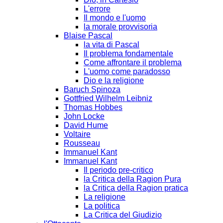
L'errore
Il mondo e l'uomo
la morale provvisoria
Blaise Pascal
la vita di Pascal
Il problema fondamentale
Come affrontare il problema
L'uomo come paradosso
Dio e la religione
Baruch Spinoza
Gottfried Wilhelm Leibniz
Thomas Hobbes
John Locke
David Hume
Voltaire
Rousseau
Immanuel Kant
Immanuel Kant
Il periodo pre-critico
la Critica della Ragion Pura
la Critica della Ragion pratica
La religione
La politica
La Critica del Giudizio