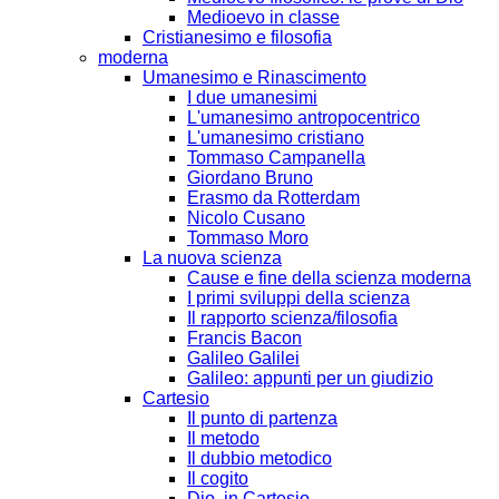
Medioevo in classe
Cristianesimo e filosofia
moderna
Umanesimo e Rinascimento
I due umanesimi
L'umanesimo antropocentrico
L'umanesimo cristiano
Tommaso Campanella
Giordano Bruno
Erasmo da Rotterdam
Nicolo Cusano
Tommaso Moro
La nuova scienza
Cause e fine della scienza moderna
I primi sviluppi della scienza
Il rapporto scienza/filosofia
Francis Bacon
Galileo Galilei
Galileo: appunti per un giudizio
Cartesio
Il punto di partenza
Il metodo
Il dubbio metodico
Il cogito
Dio, in Cartesio