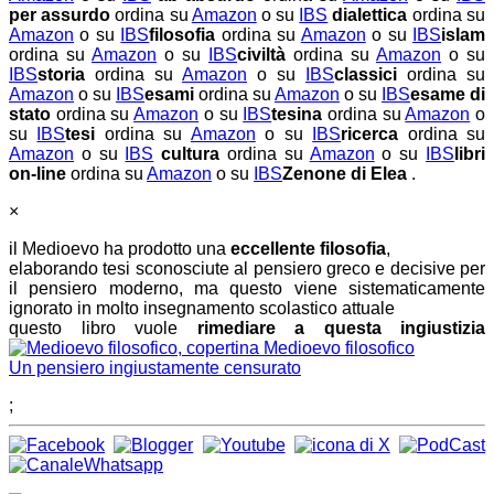
per assurdo
ordina su
Amazon
o su
IBS
dialettica
ordina su
Amazon
o su
IBS
filosofia
ordina su
Amazon
o su
IBS
islam
ordina su
Amazon
o su
IBS
civiltà
ordina su
Amazon
o su
IBS
storia
ordina su
Amazon
o su
IBS
classici
ordina su
Amazon
o su
IBS
esami
ordina su
Amazon
o su
IBS
esame di
stato
ordina su
Amazon
o su
IBS
tesina
ordina su
Amazon
o
su
IBS
tesi
ordina su
Amazon
o su
IBS
ricerca
ordina su
Amazon
o su
IBS
cultura
ordina su
Amazon
o su
IBS
libri
on-line
ordina su
Amazon
o su
IBS
Zenone di Elea
.
×
il Medioevo ha prodotto una
eccellente filosofia
,
elaborando tesi sconosciute al pensiero greco e decisive per
il pensiero moderno, ma questo viene sistematicamente
ignorato in molto insegnamento scolastico attuale
questo libro vuole
rimediare a questa ingiustizia
Medioevo filosofico
Un pensiero ingiustamente censurato
;