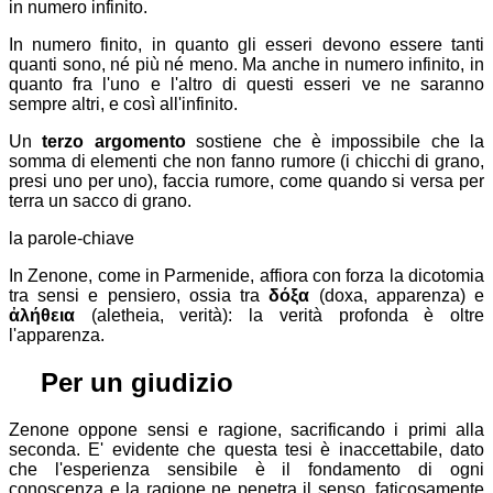
in numero infinito.
In numero finito, in quanto gli esseri devono essere tanti
quanti sono, né più né meno. Ma anche in numero infinito, in
quanto fra l'uno e l'altro di questi esseri ve ne saranno
sempre altri, e così all'infinito.
Un
terzo argomento
sostiene che è impossibile che la
somma di elementi che non fanno rumore (i chicchi di grano,
presi uno per uno), faccia rumore, come quando si versa per
terra un sacco di grano.
la parole-chiave
In Zenone, come in Parmenide, affiora con forza la dicotomia
tra sensi e pensiero, ossia tra
δόξα
(doxa, apparenza) e
ἀλήθεια
(aletheia, verità): la verità profonda è oltre
l'apparenza.
⚖
Per un giudizio
Zenone oppone sensi e ragione, sacrificando i primi alla
seconda. E' evidente che questa tesi è inaccettabile, dato
che l'esperienza sensibile è il fondamento di ogni
conoscenza e la ragione ne penetra il senso, faticosamente