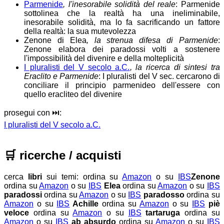
Parmenide
, l'inesorabile solidità del reale
: Parmenide
sottolinea che la realtà ha una ineliminabile,
inesorabile solidità, ma lo fa sacrificando un fattore
della realtà: la sua mutevolezza
Zenone di Elea
, la strenua difesa di Parmenide
:
Zenone elabora dei paradossi volti a sostenere
l'impossibilità del divenire e della molteplicità
I pluralisti del V secolo a.C.
, la ricerca di sintesi tra
Eraclito e Parmenide
: I pluralisti del V sec. cercarono di
conciliare il principio parmenideo dell'essere con
quello eracliteo del divenire
prosegui con ⏭️:
I pluralisti del V secolo a.C.
🛒
ricerche / acquisti
cerca
libri
sui temi:
ordina su
Amazon
o su
IBS
Zenone
ordina su
Amazon
o su
IBS
Elea
ordina su
Amazon
o su
IBS
paradossi
ordina su
Amazon
o su
IBS
paradosso
ordina su
Amazon
o su
IBS
Achille
ordina su
Amazon
o su
IBS
piè
veloce
ordina su
Amazon
o su
IBS
tartaruga
ordina su
Amazon
o su
IBS
ab absurdo
ordina su
Amazon
o su
IBS