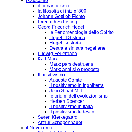
l'Ottocento
il romanticismo
la filosofia di inizio '800
Johann Gottlieb Fichte
Friedrich Schelling
Georg Friedrich Hegel
la Fenomenologia dello Spirito
Hegel: il Sistema
Hegel: la storia
Destra e sinistra hegeliane
Ludwig Feuerbach
Karl Marx
Marx: pars destruens
Marx: analisi e proposta
Il positivismo
Auguste Comte
Il positivismo in Inghilterra
John Stuart Mill
le origini dell'evoluzionismo
Herbert Spencer
il positivismo in Italia
Il positivismo tedesco
Søren Kierkegaard
Arthur Schopenhauer
il Novecento