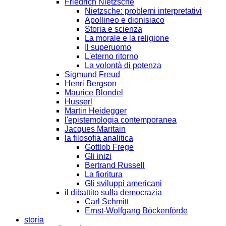
Friedrich Nietzsche
Nietzsche: problemi interpretativi
Apollineo e dionisiaco
Storia e scienza
La morale e la religione
Il superuomo
L'eterno ritorno
La volontà di potenza
Sigmund Freud
Henri Bergson
Maurice Blondel
Husserl
Martin Heidegger
l'epistemologia contemporanea
Jacques Maritain
la filosofia analitica
Gottlob Frege
Gli inizi
Bertrand Russell
La fioritura
Gli sviluppi americani
il dibattito sulla democrazia
Carl Schmitt
Ernst-Wolfgang Böckenförde
storia