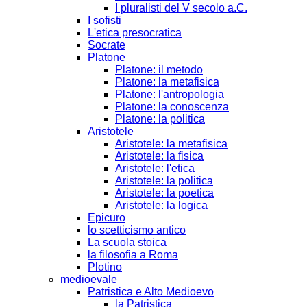
I pluralisti del V secolo a.C.
I sofisti
L'etica presocratica
Socrate
Platone
Platone: il metodo
Platone: la metafisica
Platone: l'antropologia
Platone: la conoscenza
Platone: la politica
Aristotele
Aristotele: la metafisica
Aristotele: la fisica
Aristotele: l'etica
Aristotele: la politica
Aristotele: la poetica
Aristotele: la logica
Epicuro
lo scetticismo antico
La scuola stoica
la filosofia a Roma
Plotino
medioevale
Patristica e Alto Medioevo
la Patristica