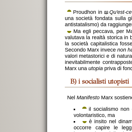
Proudhon in
Qu'est-ce
una società fondata sulla gi
antistatalismo) da raggiunge
Ma egli peccava, per M
valutava la realtà storica i
la società capitalistica fos
Secondo Marx invece
non ha
valori metastorici e di natura
inevitabilmente contrappost
Marx una
utopia
priva di fond
b) i socialisti utopisti
Nel
Manifesto
Marx sostien
il socialismo non è
volontaristico, ma
è insito nel dinam
occorre capire le leggi 