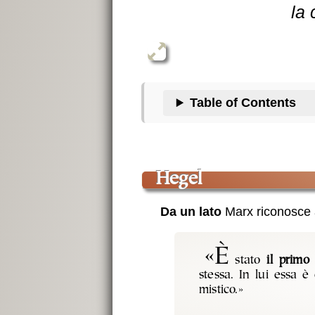
la
Table of Contents
Hegel
Da un lato
Marx riconosce a 
«è
stato
il primo
stessa. In lui essa è
mistico.»