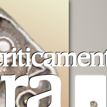
riticamen
ra
erra
Opera San
aiuta AVSI
Francesco