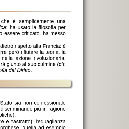
a che è semplicemente una
ica
: ha usato la filosofia per
to essere criticato, ha messo
dietro rispetto alla Francia: è
e però rifiutare la teoria, la
 nella azione rivoluzionaria,
à giunto al suo culmine (cfr.
ofia del Diritto
.
Stato sia non confessionale
n discriminando più in ragione
liche).
 e *astratto): l'eguaglianza
 borghese, quella ad esempio