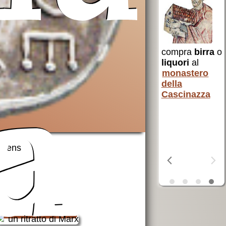
uto a
per i poveri
 e non
AVSI
aiuta chi
 Santa
è in difficoltà
in tutto il
compra
birra
o
mondo
liquori
al
erra
monastero
ta
della
Cascinazza
a
OSF
aiuta i
poveri
truens