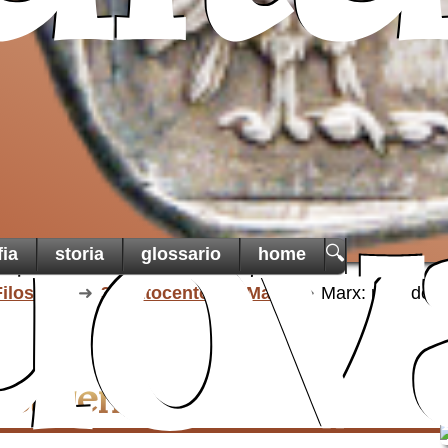
un ai
cristiani
di Terra
una t
martoria
uov
🔍
fia
storia
glossario
home
ilosofia
3.l'Ottocento
Marx
Marx: pars des
destruens