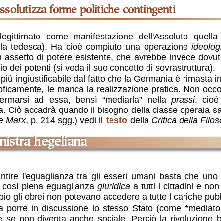
assolutizza forme politiche contingenti
gittimato come manifestazione dell'Assoluto quell
ella tedesca). Ha cioè compiuto una operazione
ideolog
n assetto di potere esistente, che avrebbe invece dovu
io dei potenti (si veda il suo concetto di sovrastruttura).
più ingiustificabile dal fatto che la Germania è rimasta in
oficamente, le manca la realizzazione pratica. Non occorr
fermarsi ad essa, bensì “mediarla” nella
prassi
, cioè
. Ciò accadrà quando il bisogno della classe operaia sar
ne Marx
, p. 214 sgg.) vedi il
testo
della
Critica della Filos
inistra hegeliana
ire l'eguaglianza tra gli esseri umani basta che uno 
o così piena eguaglianza
giuridica
a tutti i cittadini e no
io gli ebrei non potevano accedere a tutte l cariche pubb
porre in discussione lo stesso Stato (come *mediatore
e se non diventa anche sociale. Perciò la rivoluzione