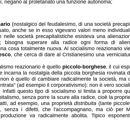
si, negano al proletariato una funzione autonoma;
ario
(nostalgico del feudalesimo, di una società precapital
sato, anche se in esso vigevano valori meno individualis
elle società precapitalistiche esisteva una alienazio
ce; bisogna superare alla radice ogni forma di alie
a una cosa totalmente nuova. Al socialismo reazionario v
esco
, che cerca di dare al Cristianesimo una verniciatur
alismo reazionario è quello
piccolo-borghese
, il cui e
 incarna la nostalgia della piccola borghesia rovinata d
 non è quello di cambiare radicalmente la società, ma 
ntrata" (ad esempio il corporativismo): non è vero social
. Infatti questo tipo di socialismo si limita a proporre q
pitalismo, senza porre la scure alla radice, cioè la propri
atti, ad esempio, una proprietà
distribuita
(tante piccole
à, senza i difetti, che l'accompagnano, ma ciò per M
 produzione va radicalmente abolita. Tipico esponent