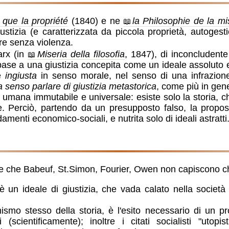
 que la propriété
(1840) e ne
la Philosophie de la mi
ustizia (e caratterizzata da piccola proprietà, autogest
re senza violenza.
arx (in
Miseria della filosofia
, 1847), di inconcludente
n base a una giustizia concepita come un ideale assoluto 
se
ingiusta
in senso morale, nel senso di una infrazione 
 senso parlare di giustizia metastorica
, come più in gen
 umana immutabile e universale: esiste solo la storia, che
e. Perciò, partendo da un presupposto falso, la propos
amenti economico-sociali, e nutrita solo di ideali astratti
e che Babeuf, St.Simon, Fourier, Owen non capiscono c
 un ideale di giustizia, che vada calato nella società 
ismo stesso della storia, è l'esito necessario di un pr
(scientificamente); inoltre i citati socialisti "utopi