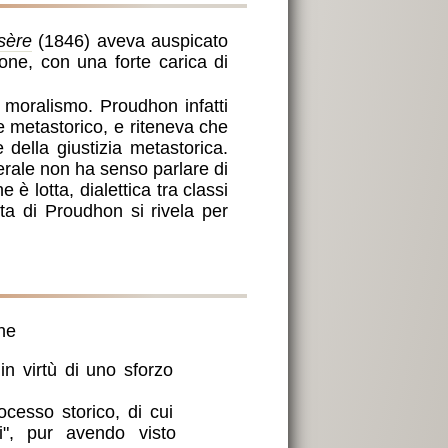
sère
(1846) aveva auspicato
ione, con una forte carica di
 moralismo. Proudhon infatti
e metastorico, e riteneva che
della giustizia metastorica.
erale non ha senso parlare di
 è lotta, dialettica tra classi
ta di Proudhon si rivela per
.
he
in virtù di uno sforzo
ocesso storico, di cui
sti", pur avendo visto