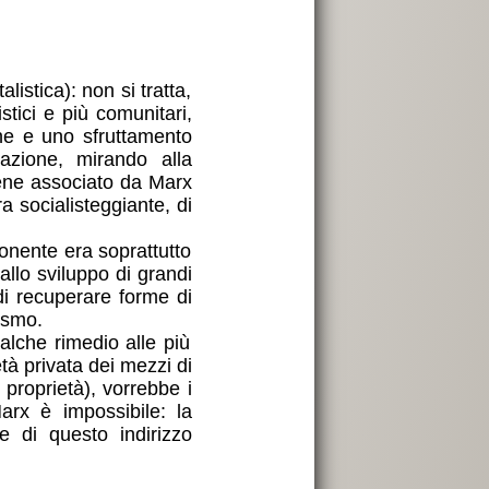
istica): non si tratta,
tici e più comunitari,
ne e uno sfruttamento
nazione, mirando alla
iene associato da Marx
a socialisteggiante, di
sponente era soprattutto
allo sviluppo di grandi
di recuperare forme di
ismo.
ualche rimedio alle più
età privata dei mezzi di
 proprietà), vorrebbe i
arx è impossibile: la
e di questo indirizzo