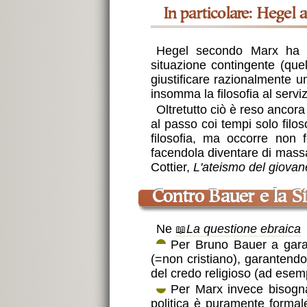
in particolare: Hegel 
Hegel secondo Marx ha le
situazione contingente (qu
giustificare razionalmente u
insomma la filosofia al serviz
Oltretutto ciò è reso ancora 
al passo coi tempi solo filos
filosofia, ma occorre non 
facendola diventare di massa
Cottier,
L'ateismo del giova
contro Bauer e la S
Ne
La questione ebraica
Per Bruno Bauer a garant
(=non cristiano), garantend
del credo religioso (ad esemp
Per Marx invece bisogna 
politica è puramente formal