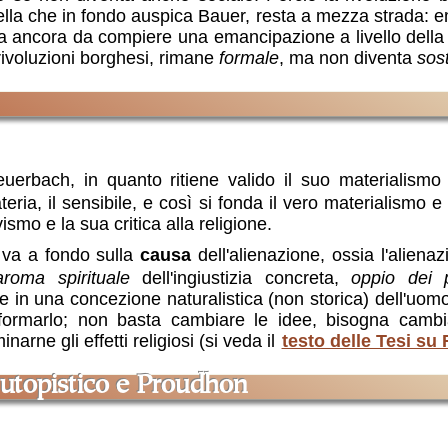
la che in fondo auspica Bauer, resta a mezza strada: em
ta ancora da compiere una emancipazione a livello dell
rivoluzioni borghesi, rimane
formale
, ma non diventa
sos
erbach, in quanto ritiene valido il suo materialismo (
eria, il sensibile
, e così si fonda il vero materialismo e
ismo e la sua critica alla religione.
va a fondo sulla
causa
dell'alienazione, ossia l'alien
aroma spirituale
dell'ingiustizia concreta,
oppio dei 
e in una concezione naturalistica (non storica) dell'u
formarlo; non basta cambiare le idee, bisogna cambia
arne gli effetti religiosi (si veda il
testo delle Tesi su
o utopistico e Proudhon