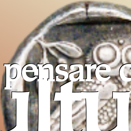
pensare c
ultu
Pro T
Sancta