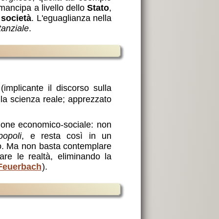
ancipa a livello dello
Stato
,
a
società
. L'eguaglianza nella
tanziale
.
implicante il discorso sulla
 la scienza reale; apprezzato
azione economico-sociale: non
popoli
, e resta così in un
omo. Ma non basta contemplare
re le realtà, eliminando la
 Feuerbach
).