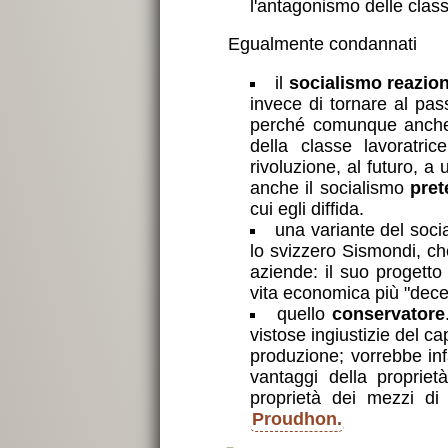
l'antagonismo delle clas
Egualmente condannati
il
socialismo reazion
invece di tornare al pas
perché comunque anche n
della classe lavoratri
rivoluzione, al futuro, 
anche il socialismo
pret
cui egli diffida.
una variante del soci
lo svizzero Sismondi, che
aziende: il suo progetto
vita economica più "dece
quello
conservatore
vistose ingiustizie del ca
produzione; vorrebbe inf
vantaggi della propriet
proprietà dei mezzi di
Proudhon.