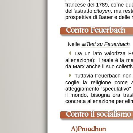
francese del 1789, come quel
dell'astratto
citoyen
, ma res
prospettiva di Bauer e delle 
contro Feuerbach
Nelle
Tesi su Feuerbach
◖
Da un lato valorizza Feu
alienazione): il reale è la mat
da Marx anche il suo collettiv
◗
Tuttavia Feuerbach non 
coglie la religione come
atteggiamento “speculativo” 
il mondo, bisogna ora tras
concreta alienazione per elimin
contro il socialism
a)Proudhon