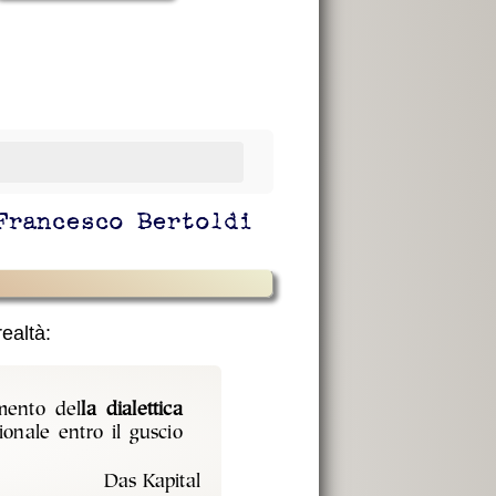
Francesco Bertoldi
realtà:
mento del
la dialettica
ionale entro il guscio
Das Kapital