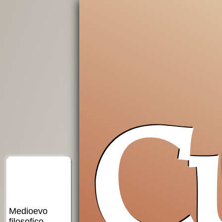
C
Insostituibile
Grazie,
Introduzione
democrazia
Occidente!
alla
filosofia