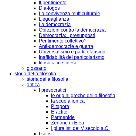
Il pentimento
Dia-logos
La convivenza multiculturale
L'eguaglianza
La democrazia
Obiezioni contro la democrazia
Democrazia: i presupposti
Pentimento collettivo?
Anti-democrazie e guerra
Universalismo e particolarismo
Inaffidabilità del particolarismo
filosofia in sintesi
glossario
storia della filosofia
storia della filosofia
antica
I presocratici
le origini greche della filosofia
la scuola ionica
Pitagora
Eraclito
Parmenide
Zenone di Elea
I pluralisti del V secolo a.C.
I sofisti