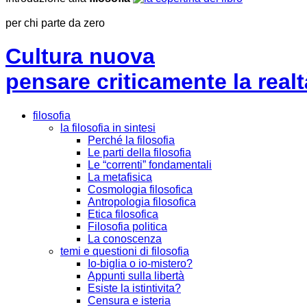
per chi parte da zero
Cultura nuova
pensare criticamente la
realt
filosofia
la filosofia in sintesi
Perché la filosofia
Le parti della filosofia
Le “correnti” fondamentali
La metafisica
Cosmologia filosofica
Antropologia filosofica
Etica filosofica
Filosofia politica
La conoscenza
temi e questioni di filosofia
Io-biglia o io-mistero?
Appunti sulla libertà
Esiste la istintivita?
Censura e isteria