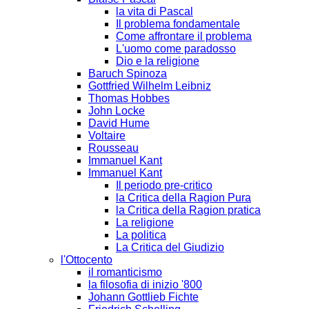
la vita di Pascal
Il problema fondamentale
Come affrontare il problema
L'uomo come paradosso
Dio e la religione
Baruch Spinoza
Gottfried Wilhelm Leibniz
Thomas Hobbes
John Locke
David Hume
Voltaire
Rousseau
Immanuel Kant
Immanuel Kant
Il periodo pre-critico
la Critica della Ragion Pura
la Critica della Ragion pratica
La religione
La politica
La Critica del Giudizio
l'Ottocento
il romanticismo
la filosofia di inizio '800
Johann Gottlieb Fichte