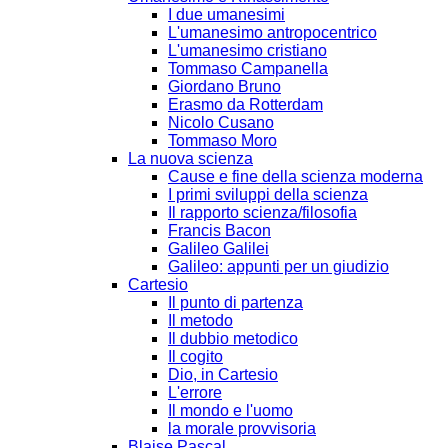
I due umanesimi
L'umanesimo antropocentrico
L'umanesimo cristiano
Tommaso Campanella
Giordano Bruno
Erasmo da Rotterdam
Nicolo Cusano
Tommaso Moro
La nuova scienza
Cause e fine della scienza moderna
I primi sviluppi della scienza
Il rapporto scienza/filosofia
Francis Bacon
Galileo Galilei
Galileo: appunti per un giudizio
Cartesio
Il punto di partenza
Il metodo
Il dubbio metodico
Il cogito
Dio, in Cartesio
L'errore
Il mondo e l'uomo
la morale provvisoria
Blaise Pascal