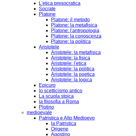
L'etica presocratica
Socrate
Platone
Platone: il metodo
Platone: la metafisica
Platone: l'antropologia
Platone: la conoscenza
Platone: la politica
Aristotele
Aristotele: la metafisica
Aristotele: la fisica
Aristotele: l'etica
Aristotele: la politica
Aristotele: la poetica
Aristotele: la logica
Epicuro
lo scetticismo antico
La scuola stoica
la filosofia a Roma
Plotino
medioevale
Patristica e Alto Medioevo
la Patristica
Origene
Agostino