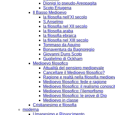
Dionigi lo pseudo-Areopagita
Scoto Eriugena
Il Basso Medioevo
la filosofia nell'XI secolo
S.Anselmo
la filosofia nel XII secolo
la filosofia araba
la filosofia ebraica
la filosofia nel XIII secolo
Tommaso da Aquino
Bonaventura da Bagnoregio
Giovanni Duns Scoto
Guglielmo di Ockham
Medioevo filosofico
Attualità del pensiero medioevale
Cancellare il Medioevo filosofico?
Ragione e realtà nella filosofia medioe
Medioevo filosofico: fede e ragione
Medioevo filosofico: il realismo conosci
Medioevo filosofico: l'ilemorfismo
Medioevo filosofico: le prove di Dio
Medioevo in classe
Cristianesimo e filosofia
moderna
Umanesimo e Rinascimento