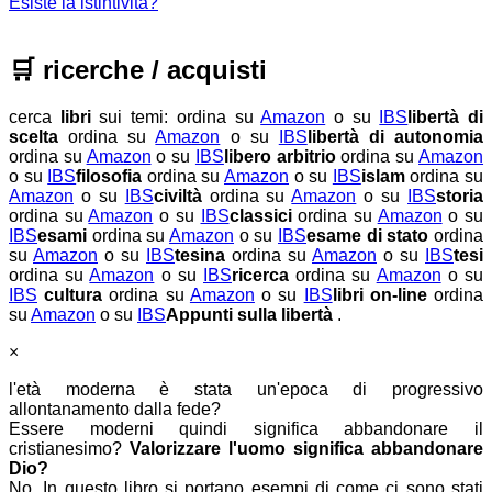
Esiste la istintivita?
🛒
ricerche / acquisti
cerca
libri
sui temi:
ordina su
Amazon
o su
IBS
libertà di
scelta
ordina su
Amazon
o su
IBS
libertà di autonomia
ordina su
Amazon
o su
IBS
libero arbitrio
ordina su
Amazon
o su
IBS
filosofia
ordina su
Amazon
o su
IBS
islam
ordina su
Amazon
o su
IBS
civiltà
ordina su
Amazon
o su
IBS
storia
ordina su
Amazon
o su
IBS
classici
ordina su
Amazon
o su
IBS
esami
ordina su
Amazon
o su
IBS
esame di stato
ordina
su
Amazon
o su
IBS
tesina
ordina su
Amazon
o su
IBS
tesi
ordina su
Amazon
o su
IBS
ricerca
ordina su
Amazon
o su
IBS
cultura
ordina su
Amazon
o su
IBS
libri on-line
ordina
su
Amazon
o su
IBS
Appunti sulla libertà
.
×
l'età moderna è stata un'epoca di progressivo
allontanamento dalla fede?
Essere moderni quindi significa abbandonare il
cristianesimo?
Valorizzare l'uomo significa abbandonare
Dio?
No. In questo libro si portano esempi di come ci sono stati