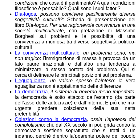
condizioni
: che cosa è il pentimento? A quali condizioni
filosofiche è pensabile? Quali sono i suoi fattori?
Dia-logos
, possono convivere pacificamente diverse
soggettività culturali?
: Scheda di presentazione del
libro
Dia-logos. Per una ragionevole convivenza in una
società multiculturale
, con prefazione di Massimo
Borghesi sui problemi e la possibilità di una
convivenza armoniosa tra diverse soggettività politico-
culturali
La convivenza multiculturale
, un problema serio, ma
non tragico
: l'immigrazione di massa è provoca da un
lato paure irrazionali e dall'altro una tendenza a
minimizzare la stessa portata del problema. Qui si
cerca di delineare le principali posizioni sul problema.
L'eguaglianza
, un valore spesso frainteso
: la vera
eguaglianza non è appiattimento delle differenze
La democrazia
, il sistema di governo meno imperfetto
:
la democrazia è sotto attacco: dall’esterno (da parte
dell’asse delle autocrazie) e dall’interno. È più che mai
urgente prendere coiscienza della sua netta
preferibilità
Obiezioni contro la democrazia
, ossia l’apoteosi del
complottismo
: chi, dal XX secolo in poi, grida contro la
democrazia sostiene soprattutto che si tratti di un
inganno, perché dientro la’pparente potere del popolo