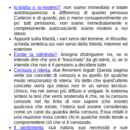
Io-biglia o io-mistero?
, non siamo immediata e totale
autotrasparenza
: a differenza di quanto pensava
Cartesio e di quanto, più o meno consapevolmente un
po' tutti pensiamo, non siamo immediatamente e
completamente autocoscienti: siamo mistero a noi
stessi
Appunti sulla libertà
, i vari sensi del termine, in filosofia
:
scheda sintetica sui vari sensi della libertà, interiore ed
esteriore
Esiste la istintivita?
, bisogna distinguere
: no, se si
intende dire che uno è “trascinato” da gli istinti, sì, se si
intende che non è il pensiero a decidere tutto
Censura e isteria
, due fenomeni legati
: Questa pagina
verte sui concetto di censura e su quello (in qualche
modo relazionato) di isteria. Va detto che quest’ultimo
concetto verrà qui inteso non in un senso tecnico-
clinico, ma nel senso più diffuso e volgare. In estrema
sintesi la tesi che verrà sostenuta è che, se la censura
consiste nel far finta di non sapere (che esiste)
qualcosa che esiste, l’isteria può essere considerata
come un cane da guardia della censura. Essa infatti è
una reazione irosa contro chi in qualche modo tende a
compromettere ciò che si è censurato.
Il pentimento
, sua natura, sua necessità e sue