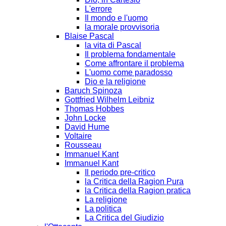
L'errore
Il mondo e l'uomo
la morale provvisoria
Blaise Pascal
la vita di Pascal
Il problema fondamentale
Come affrontare il problema
L'uomo come paradosso
Dio e la religione
Baruch Spinoza
Gottfried Wilhelm Leibniz
Thomas Hobbes
John Locke
David Hume
Voltaire
Rousseau
Immanuel Kant
Immanuel Kant
Il periodo pre-critico
la Critica della Ragion Pura
la Critica della Ragion pratica
La religione
La politica
La Critica del Giudizio