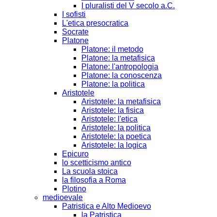
I pluralisti del V secolo a.C.
I sofisti
L'etica presocratica
Socrate
Platone
Platone: il metodo
Platone: la metafisica
Platone: l'antropologia
Platone: la conoscenza
Platone: la politica
Aristotele
Aristotele: la metafisica
Aristotele: la fisica
Aristotele: l'etica
Aristotele: la politica
Aristotele: la poetica
Aristotele: la logica
Epicuro
lo scetticismo antico
La scuola stoica
la filosofia a Roma
Plotino
medioevale
Patristica e Alto Medioevo
la Patristica