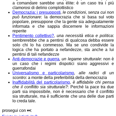
a comandare sarebbe una élite: è un caso tra i più
clamorosi di delirio complottistico
Democrazia: i presupposti
, le condizioni, senza cui non
può funzionare
: la democrazia che si basa sul voto
popolare, presuppone che la gente sia adeguatamente
informata e che sappia discernere le informazioni
reperite
Pentimento collettivo?
, una necessità etica e politica
:
sembrerebbe che a pentirsi di qualcosa debba essere
solo chi lo ha commesso. Ma se uno condivide la
logica che ha portato a nefandezze, sta anche a lui
pentirsi di tali nefandezze
Anti-democrazie e guerra
, un legame strutturale
: non è
un caso che i regimi dispotici siano aggressivi e
guerrafondai
Universalismo e particolarismo
, alle radici di un
scontro
: a monte della preferibilità della democrazia
Inaffidabilità del particolarismo
, è affidabile chi pensa
che il conflitto sia strutturale?
: Perché la pace tra due
parti sia impossibile, non è necessario che il conflitto
sia strutturale, ma è sufficiente che una delle due parti
lo creda tale.
prosegui con ⏭️: