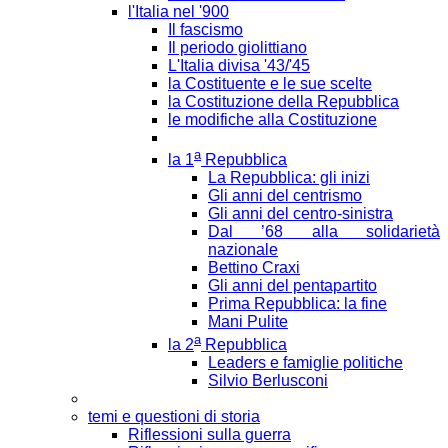
l'Italia nel '900
Il fascismo
Il periodo giolittiano
L'Italia divisa '43/'45
la Costituente e le sue scelte
la Costituzione della Repubblica
le modifiche alla Costituzione
a
la 1
Repubblica
La Repubblica: gli inizi
Gli anni del centrismo
Gli anni del centro-sinistra
Dal ’68 alla solidarietà
nazionale
Bettino Craxi
Gli anni del pentapartito
Prima Repubblica: la fine
Mani Pulite
a
la 2
Repubblica
Leaders e famiglie politiche
Silvio Berlusconi
temi e questioni di storia
Riflessioni sulla guerra