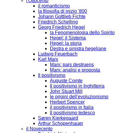
l'Ottocento
il romanticismo
la filosofia di inizio '800
Johann Gottlieb Fichte
Friedrich Schelling
Georg Friedrich Hegel
la Fenomenologia dello Spirito
Hegel: il Sistema
Hegel: la storia
Destra e sinistra hegeliane
Ludwig Feuerbach
Karl Marx
Marx: pars destruens
Marx: analisi e proposta
Il positivismo
Auguste Comte
Il positivismo in Inghilterra
John Stuart Mill
le origini dell'evoluzionismo
Herbert Spencer
il positivismo in Italia
Il positivismo tedesco
Søren Kierkegaard
Arthur Schopenhauer
il Novecento