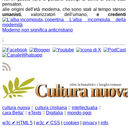
pensatori,
alle origini dell'età moderna, che sono stati al tempo stesso
umanisti
, valorizzatori dell'umano,
e credenti
L'alba incompiuta della
modernità
Moderno non significa anticristiano
;
cultura nuova
::
cultura cristiana
::
intellectualia
::
cara Belta'
::
eTexts
::
Digitalia
::
mondo oggi
w3c
✔ HTML 5
|
w3c
✔ CSS
|
cookies
|
privacy
|
info
.