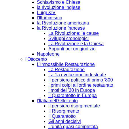
Schiavismo e Chiesa
la rivoluzione inglese
Luigi XIV
l'Illuminismo
la Rivoluzione americana
la Rivoluzione francese
La Rivoluzione: le cause
Sviluppi cronologici
La Rivoluzione e la Chiesa
Appunti per un giudizio
Napoleone
l'Ottocento
L'impossibile Restaurazione
La Restaurazione
La 1a rivoluzione industriale
Il pensiero politico di primo '800
I primi colpi all'ordine restaurato
I moti del '30 in Europa
Il Quarantotto in Europa
l'Italia nell'Ottocento
Il pensiero risorgimentale
Il Risorgimento
Il Quarantotto
Gli anni decisivi
L’unità quasi completata