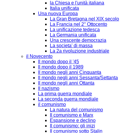
la Chiesa e l'unità italiana
Italia unificata
Una nuova Europa
La Gran Bretagna nel XIX secolo
La Francia nel 2° Ottocento
La unificazione tedesca
La Germania unificata
Una crescente democrazia
La societa' di massa
La 2a rivoluzione industriale
il Novecento
Il mondo dopo il '45
Il mondo dopo il 1989
Il mondo negli anni Cinquanta
Il mondo negli anni Sessanta/Settanta
Il mondo negli anni Ottanta
Il nazismo
La prima guerra mondiale
La seconda guerra mondiale
il comunismo
La natura del comunismo
Il comunismo e Marx
Espansione e declino
Il comunismo: gli inizi
Il comunismo sotto Stalin