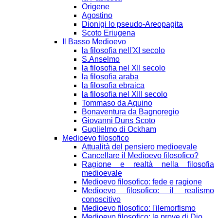
Origene
Agostino
Dionigi lo pseudo-Areopagita
Scoto Eriugena
Il Basso Medioevo
la filosofia nell'XI secolo
S.Anselmo
la filosofia nel XII secolo
la filosofia araba
la filosofia ebraica
la filosofia nel XIII secolo
Tommaso da Aquino
Bonaventura da Bagnoregio
Giovanni Duns Scoto
Guglielmo di Ockham
Medioevo filosofico
Attualità del pensiero medioevale
Cancellare il Medioevo filosofico?
Ragione e realtà nella filosofia
medioevale
Medioevo filosofico: fede e ragione
Medioevo filosofico: il realismo
conoscitivo
Medioevo filosofico: l'ilemorfismo
Medioevo filosofico: le prove di Dio