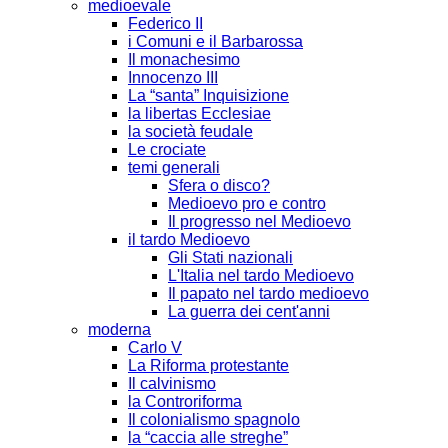
medioevale
Federico II
i Comuni e il Barbarossa
Il monachesimo
Innocenzo III
La “santa” Inquisizione
la libertas Ecclesiae
la società feudale
Le crociate
temi generali
Sfera o disco?
Medioevo pro e contro
Il progresso nel Medioevo
il tardo Medioevo
Gli Stati nazionali
L'Italia nel tardo Medioevo
Il papato nel tardo medioevo
La guerra dei cent'anni
moderna
Carlo V
La Riforma protestante
Il calvinismo
la Controriforma
Il colonialismo spagnolo
la “caccia alle streghe”