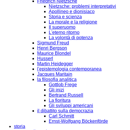
Friedrich Nietzsche
Nietzsche: problemi interpretativi
Apollineo e dionisiaco
Storia e scienza
La morale e la religione
Il superuomo
L'eterno ritorno
La volontà di potenza
Sigmund Freud
Henri Bergson
Maurice Blondel
Husserl
Martin Heidegger
l'epistemologia contemporanea
Jacques Maritain
la filosofia analitica
Gottlob Frege
Gli inizi
Bertrand Russell
La fioritura
Gli sviluppi americani
il dibattito sulla democrazia
Carl Schmitt
Ernst-Wolfgang Böckenförde
storia