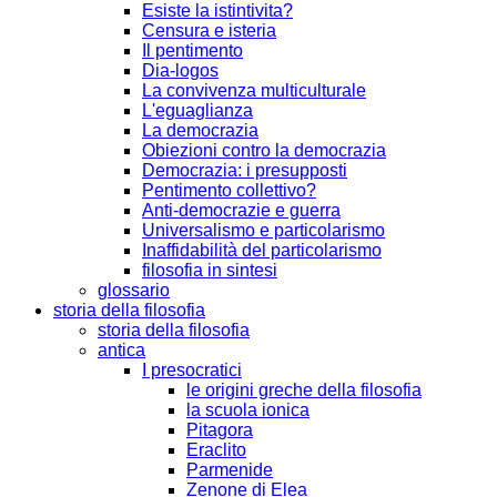
Esiste la istintivita?
Censura e isteria
Il pentimento
Dia-logos
La convivenza multiculturale
L'eguaglianza
La democrazia
Obiezioni contro la democrazia
Democrazia: i presupposti
Pentimento collettivo?
Anti-democrazie e guerra
Universalismo e particolarismo
Inaffidabilità del particolarismo
filosofia in sintesi
glossario
storia della filosofia
storia della filosofia
antica
I presocratici
le origini greche della filosofia
la scuola ionica
Pitagora
Eraclito
Parmenide
Zenone di Elea