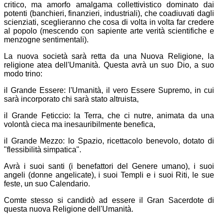
critico, ma amorfo amalgama collettivistico dominato dai
potenti (banchieri, finanzieri, industriali), che coadiuvati dagli
scienziati, sceglieranno che cosa di volta in volta far credere
al popolo (mescendo con sapiente arte verità scientifiche e
menzogne sentimentali).
La nuova società sarà retta da una Nuova Religione, la
religione atea dell'Umanità. Questa avrà un suo Dio, a suo
modo trino:
il Grande Essere: l'Umanità, il vero Essere Supremo, in cui
sarà incorporato chi sarà stato altruista,
il Grande Feticcio: la Terra, che ci nutre, animata da una
volontà cieca ma inesauribilmente benefica,
il Grande Mezzo: lo Spazio, ricettacolo benevolo, dotato di
"flessibilità simpatica".
Avrà i suoi santi (i benefattori del Genere umano), i suoi
angeli (donne angelicate), i suoi Templi e i suoi Riti, le sue
feste, un suo Calendario.
Comte stesso si candidò ad essere il Gran Sacerdote di
questa nuova Religione dell'Umanità.