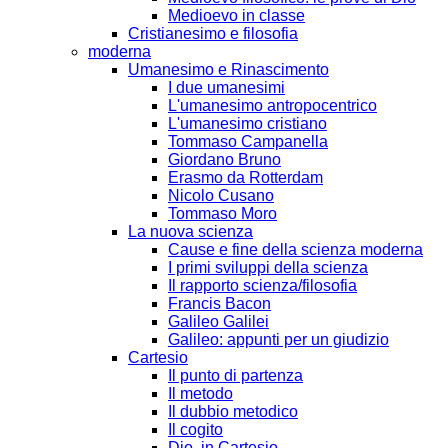
Medioevo in classe
Cristianesimo e filosofia
moderna
Umanesimo e Rinascimento
I due umanesimi
L'umanesimo antropocentrico
L'umanesimo cristiano
Tommaso Campanella
Giordano Bruno
Erasmo da Rotterdam
Nicolo Cusano
Tommaso Moro
La nuova scienza
Cause e fine della scienza moderna
I primi sviluppi della scienza
Il rapporto scienza/filosofia
Francis Bacon
Galileo Galilei
Galileo: appunti per un giudizio
Cartesio
Il punto di partenza
Il metodo
Il dubbio metodico
Il cogito
Dio, in Cartesio