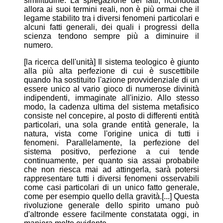
similitudine. La spiegazione dei fatti, ricondotta
allora ai suoi termini reali, non è più ormai che il
legame stabilito tra i diversi fenomeni particolari e
alcuni fatti generali, dei quali i progressi della
scienza tendono sempre più a diminuire il
numero.
[la ricerca dell'unità] Il sistema teologico è giunto
alla più alta perfezione di cui è suscettibile
quando ha sostituito l'azione provvidenziale di un
essere unico al vario gioco di numerose divinità
indipendenti, immaginate all'inizio. Allo stesso
modo, la cadenza ultima del sistema metafisico
consiste nel concepire, al posto di differenti entità
particolari, una sola grande entità generale, la
natura, vista come l'origine unica di tutti i
fenomeni. Parallelamente, la perfezione del
sistema positivo, perfezione a cui tende
continuamente, per quanto sia assai probabile
che non riesca mai ad attingerla, sarà potersi
rappresentare tutti i diversi fenomeni osservabili
come casi particolari di un unico fatto generale,
come per esempio quello della gravità.[...] Questa
rivoluzione generale dello spirito umano può
d'altronde essere facilmente constatata oggi, in