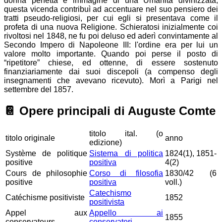
donna perfetta e immagine di una Umanità divinizzata;
questa vicenda contribuì ad accentuare nel suo pensiero dei
tratti pseudo-religiosi, per cui egli si presentava come il
profeta di una nuova Religione. Schieratosi inizialmente coi
rivoltosi nel 1848, ne fu poi deluso ed aderì convintamente al
Secondo Impero di Napoleone III: l'ordine era per lui un
valore molto importante. Quando poi perse il posto di
“ripetitore” chiese, ed ottenne, di essere sostenuto
finanziariamente dai suoi discepoli (a compenso degli
insegnamenti che avevano ricevuto). Morì a Parigi nel
settembre del 1857.
📔
Opere principali di Auguste Comte
titolo ital. (o
titolo originale
anno
edizione)
Système de politique
Sistema di politica
1824(1), 1851-
positive
positiva
4(2)
Cours de philosophie
Corso di filosofia
1830/42 (6
positive
positiva
voll.)
Catechismo
Catéchisme positiviste
1852
positivista
Appel aux
Appello ai
1855
conservateurs
conservatori