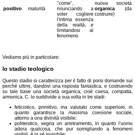
"come",
nuova società
positivo
maturità
rinunciando a
organica
(da
voler cogliere
costruire)
l'intima essenza
della realtà, e
limitandosi al
fenomeno
Vediamo più in particolare:
lo stadio teologico
Questo stadio si caratterizza per il fatto di porsi domande sui
perché ultimi, dandovi una risposta fantastica, e costruendo
su tale base una società organica, cioè coesa, compatta,
armonica. C. lo suddivide a sua volta in tre stadi:
feticistico, primitivo, ma valutato come superiore, in
quanto garantisce la massima coesione sociale,
attorno a una divinità visibile;
politeistico, segna un arretramento, in quanto l'uomo
adora qualcosa, che pur somigliando a fenomeni
visibili, è in sé invisibile;