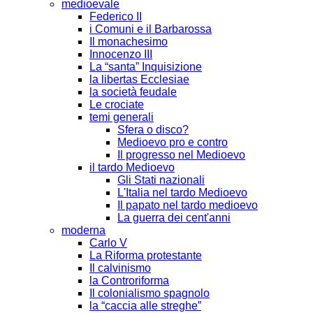
medioevale
Federico II
i Comuni e il Barbarossa
Il monachesimo
Innocenzo III
La “santa” Inquisizione
la libertas Ecclesiae
la società feudale
Le crociate
temi generali
Sfera o disco?
Medioevo pro e contro
Il progresso nel Medioevo
il tardo Medioevo
Gli Stati nazionali
L'Italia nel tardo Medioevo
Il papato nel tardo medioevo
La guerra dei cent'anni
moderna
Carlo V
La Riforma protestante
Il calvinismo
la Controriforma
Il colonialismo spagnolo
la “caccia alle streghe”