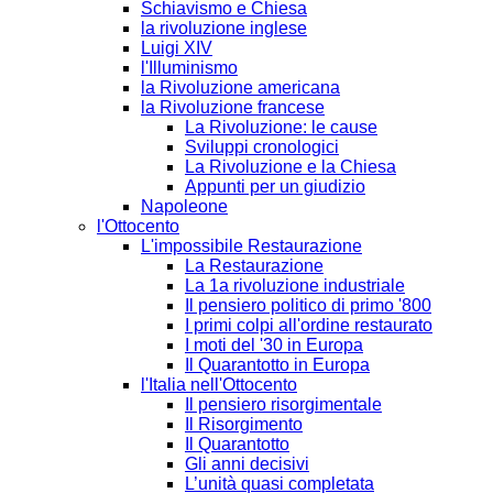
Schiavismo e Chiesa
la rivoluzione inglese
Luigi XIV
l'Illuminismo
la Rivoluzione americana
la Rivoluzione francese
La Rivoluzione: le cause
Sviluppi cronologici
La Rivoluzione e la Chiesa
Appunti per un giudizio
Napoleone
l'Ottocento
L'impossibile Restaurazione
La Restaurazione
La 1a rivoluzione industriale
Il pensiero politico di primo '800
I primi colpi all'ordine restaurato
I moti del '30 in Europa
Il Quarantotto in Europa
l'Italia nell'Ottocento
Il pensiero risorgimentale
Il Risorgimento
Il Quarantotto
Gli anni decisivi
L’unità quasi completata