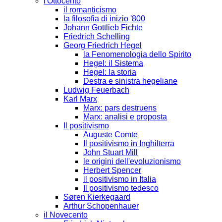
l'Ottocento
il romanticismo
la filosofia di inizio '800
Johann Gottlieb Fichte
Friedrich Schelling
Georg Friedrich Hegel
la Fenomenologia dello Spirito
Hegel: il Sistema
Hegel: la storia
Destra e sinistra hegeliane
Ludwig Feuerbach
Karl Marx
Marx: pars destruens
Marx: analisi e proposta
Il positivismo
Auguste Comte
Il positivismo in Inghilterra
John Stuart Mill
le origini dell'evoluzionismo
Herbert Spencer
il positivismo in Italia
Il positivismo tedesco
Søren Kierkegaard
Arthur Schopenhauer
il Novecento