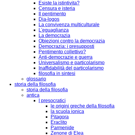
Esiste la istintivita?
Censura e isteria
Il pentimento
Dia-logos
La convivenza multiculturale
L'eguaglianza
La democrazia
Obiezioni contro la democrazia
Democrazia: i presupposti
Pentimento collettivo?
Anti-democrazie e guerra
Universalismo e particolarismo
Inaffidabilità del particolarismo
filosofia in sintesi
glossario
storia della filosofia
storia della filosofia
antica
I presocratici
le origini greche della filosofia
la scuola ionica
Pitagora
Eraclito
Parmenide
Zenone di Elea