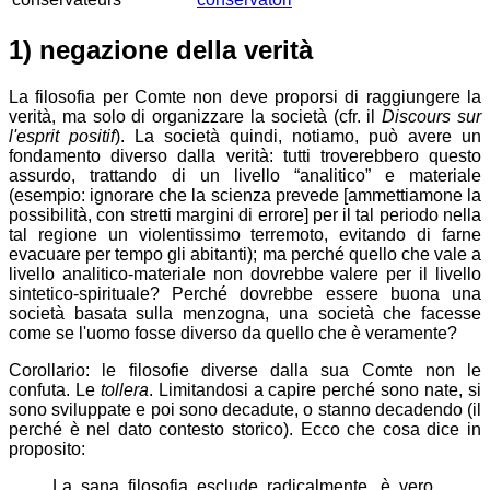
1) negazione della verità
La filosofia per Comte non deve proporsi di raggiungere la
verità, ma solo di organizzare la società (cfr. il
Discours sur
l'esprit positif
). La società quindi, notiamo, può avere un
fondamento diverso dalla verità: tutti troverebbero questo
assurdo, trattando di un livello “analitico” e materiale
(esempio: ignorare che la scienza prevede [ammettiamone la
possibilità, con stretti margini di errore] per il tal periodo nella
tal regione un violentissimo terremoto, evitando di farne
evacuare per tempo gli abitanti); ma perché quello che vale a
livello analitico-materiale non dovrebbe valere per il livello
sintetico-spirituale? Perché dovrebbe essere buona una
società basata sulla menzogna, una società che facesse
come se l'uomo fosse diverso da quello che è veramente?
Corollario: le filosofie diverse dalla sua Comte non le
confuta. Le
tollera
. Limitandosi a capire perché sono nate, si
sono sviluppate e poi sono decadute, o stanno decadendo (il
perché è nel dato contesto storico). Ecco che cosa dice in
proposito:
La sana filosofia esclude radicalmente, è vero,