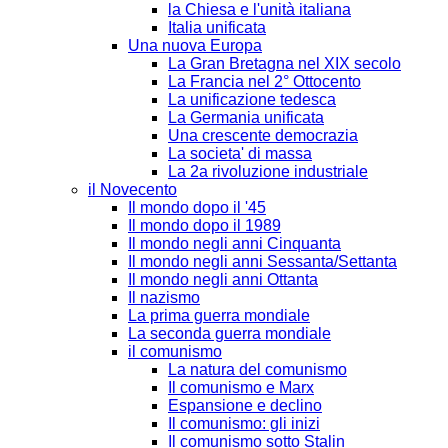
la Chiesa e l'unità italiana
Italia unificata
Una nuova Europa
La Gran Bretagna nel XIX secolo
La Francia nel 2° Ottocento
La unificazione tedesca
La Germania unificata
Una crescente democrazia
La societa' di massa
La 2a rivoluzione industriale
il Novecento
Il mondo dopo il '45
Il mondo dopo il 1989
Il mondo negli anni Cinquanta
Il mondo negli anni Sessanta/Settanta
Il mondo negli anni Ottanta
Il nazismo
La prima guerra mondiale
La seconda guerra mondiale
il comunismo
La natura del comunismo
Il comunismo e Marx
Espansione e declino
Il comunismo: gli inizi
Il comunismo sotto Stalin