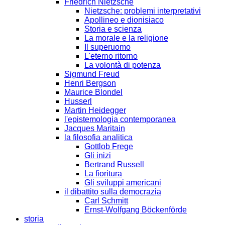
Friedrich Nietzsche
Nietzsche: problemi interpretativi
Apollineo e dionisiaco
Storia e scienza
La morale e la religione
Il superuomo
L'eterno ritorno
La volontà di potenza
Sigmund Freud
Henri Bergson
Maurice Blondel
Husserl
Martin Heidegger
l'epistemologia contemporanea
Jacques Maritain
la filosofia analitica
Gottlob Frege
Gli inizi
Bertrand Russell
La fioritura
Gli sviluppi americani
il dibattito sulla democrazia
Carl Schmitt
Ernst-Wolfgang Böckenförde
storia