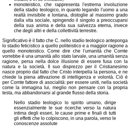
monoteistico, che rappresenta l'estrema involuzione
della stadio teologico, in quanto legando l'uomo a una
realtà invisibile e lontana, distoglie al massimo grado
dalla vita sociale, spingendo il singolo a preoccuparsi
della sua anima e della sua salvezza eterna, invece
che degli altri e della collettività terrestre.
Significativo è il fatto che C. nello stadio teologico anteponga
lo stadio feticistico a quello politeistico e a maggior ragione a
quello monoteistico. Come dire che l'umanità che Comte
vorrebbe è una umanità allo stato larvale, una umanità senza
ragione, persa nella dolce illusione di essere fusa con la
natura e la società. Il suo disprezzo per il Cristianesimo
nasce proprio dal fatto che Cristo interpella la persona, e ne
chiede la piena attivazione di intelligenza e volontà. Ciò è
per Comte fattore di asocialità: per essere uniti, nella società
come la immagina lui, meglio non pensare con la propria
testa, ma abbandonarsi al grande flusso della storia.
Nello stadio teologico lo spirito umano, dirige
essenzialmente le sue ricerche verso la natura
intima degli esseri, le cause prime e finali di tutti
gli effetti che lo colpiscono, in una parola, verso le
conoscenze assolute