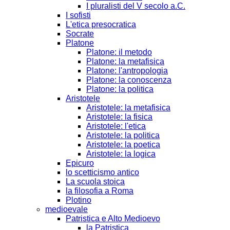
I pluralisti del V secolo a.C.
I sofisti
L'etica presocratica
Socrate
Platone
Platone: il metodo
Platone: la metafisica
Platone: l'antropologia
Platone: la conoscenza
Platone: la politica
Aristotele
Aristotele: la metafisica
Aristotele: la fisica
Aristotele: l'etica
Aristotele: la politica
Aristotele: la poetica
Aristotele: la logica
Epicuro
lo scetticismo antico
La scuola stoica
la filosofia a Roma
Plotino
medioevale
Patristica e Alto Medioevo
la Patristica