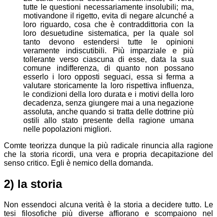
tutte le questioni necessariamente insolubili; ma,
motivandone il rigetto, evita di negare alcunché a
loro riguardo, cosa che è contraddittoria con la
loro desuetudine sistematica, per la quale sol
tanto devono estendersi tutte le opinioni
veramente indiscutibili. Più imparziale e più
tollerante verso ciascuna di esse, data la sua
comune indifferenza, di quanto non possano
esserlo i loro opposti seguaci, essa si ferma a
valutare storicamente la loro rispettiva influenza,
le condizioni della loro durata e i motivi della loro
decadenza, senza giungere mai a una negazione
assoluta, anche quando si tratta delle dottrine più
ostili allo stato presente della ragione umana
nelle popolazioni migliori.
Comte teorizza dunque la più radicale rinuncia alla ragione
che la storia ricordi, una vera e propria decapitazione del
senso critico. Egli è nemico della domanda.
2) la storia
Non essendoci alcuna verità è la storia a decidere tutto. Le
tesi filosofiche più diverse affiorano e scompaiono nel