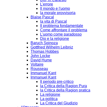
L'errore
Il mondo e l'uomo
la morale provvisoria
Blaise Pascal
la vita di Pascal
Il problema fondamentale
Come affrontare il problema
L'uomo come paradosso
Dio e la religione
Baruch Spinoza
Gottfried Wilhelm Leibniz
Thomas Hobbes
John Locke
David Hume
Voltaire
Rousseau
Immanuel Kant
Immanuel Kant
Il periodo pre-critico
la Critica della Ragion Pura
la Critica della Ragion pratica
La religione
La politica
La Critica del Giudizio