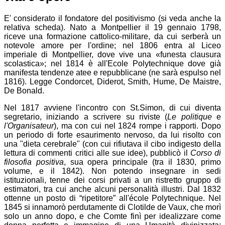
E' considerato il fondatore del positivismo (si veda anche la
relativa scheda). Nato a Montpellier il 19 gennaio 1798,
riceve una formazione cattolico-militare, da cui serberà un
notevole amore per l'ordine; nel 1806 entra al Liceo
imperiale di Montpellier, dove vive una
funesta clausura
scolastica
; nel 1814 è all'Ecole Polytechnique dove già
manifesta tendenze atee e repubblicane (ne sarà espulso nel
1816). Legge Condorcet, Diderot, Smith, Hume, De Maistre,
De Bonald.
Nel 1817 avviene l'incontro con St.Simon, di cui diventa
segretario, iniziando a scrivere su riviste (
Le politique
e
l'Organisateur
), ma con cui nel 1824 rompe i rapporti. Dopo
un periodo di forte esaurimento nervoso, da lui risolto con
una "dieta cerebrale" (con cui rifiutava il cibo indigesto della
lettura di commenti critici alle sue idee), pubblicò il
Corso di
filosofia positiva
, sua opera principale (tra il 1830, primo
volume, e il 1842). Non potendo insegnare in sedi
istituzionali, tenne dei corsi privati a un ristretto gruppo di
estimatori, tra cui anche alcuni personalità illustri. Dal 1832
ottenne un posto di “ripetitore” all'école Polytechnique. Nel
1845 si innamorò perdutamente di Clotilde de Vaux, che morì
solo un anno dopo, e che Comte finì per idealizzare come