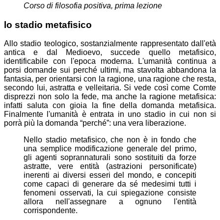
Corso di filosofia positiva
, prima lezione
lo stadio metafisico
Allo stadio teologico, sostanzialmente rappresentato dall'età
antica e dal Medioevo, succede quello metafisico,
identificabile con l'epoca moderna. L'umanità continua a
porsi domande sui perché ultimi, ma stavolta abbandona la
fantasia, per orientarsi con la ragione, una ragione che resta,
secondo lui, astratta e velleitaria. Si vede così come Comte
disprezzi non solo la fede, ma anche la ragione metafisica:
infatti saluta con gioia la fine della domanda metafisica.
Finalmente l'umanità è entrata in uno stadio in cui non si
porrà più la domanda “perché”: una vera liberazione.
Nello stadio metafisico, che non è in fondo che
una semplice modificazione generale del primo,
gli agenti soprannaturali sono sostituiti da forze
astratte, vere entità (astrazioni personificate)
inerenti ai diversi esseri del mondo, e concepiti
come capaci di generare da sé medesimi tutti i
fenomeni osservati, la cui spiegazione consiste
allora nell'assegnare a ognuno l'entità
corrispondente.