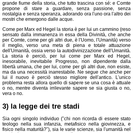
grande fiume della storia, che tutto trascina con sé: e Comte
propone di stare a guardare, senza passione, senza
nostalgia e senza speranza, adorando ora l'uno ora l'altro dei
mostri che emergono dalle acque.
Come per Marx ed Hegel la storia è per lui un cammino (reso
sensato dalla immanenza in essa della Divinità, che anche
per Comte, come per gli altri due, è l'Uomo, l'Umanità) verso
il meglio, verso una meta di piena e totale attuazione
dell'Umanità, ossia verso la autodivinizzazione dell'Umanità.
La storia è perciò, per lui come per Marx ed Hegel,
inesorabile, inevitabile Progresso, non dipendente dalla
libertà umana, che per lui, come per gli altri due, non esiste,
ma da una necessità inarrestabile. Ne segue che anche per
lui il nuovo è perciò stesso migliore dell'antico. L'unico
problema resta allora quello di sapere se una cosa è attuale
o no, mentre diventa irrilevante sapere se sia giusta o no,
vera o no.
3) la legge dei tre stadi
Sia ogni singolo individuo ("chi non ricorda di essere stato
teologo nella sua infanzia, metafisico nella giovinezza, e
fisico nella maturità?"), sia le varie scienze, sia l'umanità nel