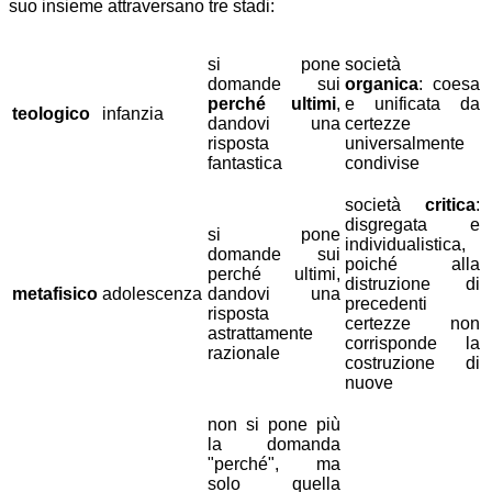
suo insieme attraversano tre stadi:
si pone
società
domande sui
organica
: coesa
perché ultimi
,
e unificata da
teologico
infanzia
dandovi una
certezze
risposta
universalmente
fantastica
condivise
società
critica
:
disgregata e
si pone
individualistica,
domande sui
poiché alla
perché ultimi,
distruzione di
metafisico
adolescenza
dandovi una
precedenti
risposta
certezze non
astrattamente
corrisponde la
razionale
costruzione di
nuove
non si pone più
la domanda
"perché", ma
solo quella