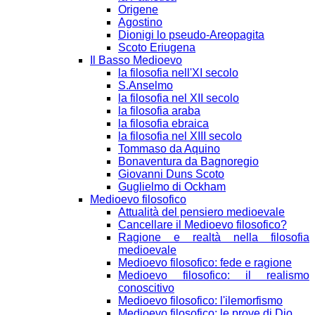
Origene
Agostino
Dionigi lo pseudo-Areopagita
Scoto Eriugena
Il Basso Medioevo
la filosofia nell'XI secolo
S.Anselmo
la filosofia nel XII secolo
la filosofia araba
la filosofia ebraica
la filosofia nel XIII secolo
Tommaso da Aquino
Bonaventura da Bagnoregio
Giovanni Duns Scoto
Guglielmo di Ockham
Medioevo filosofico
Attualità del pensiero medioevale
Cancellare il Medioevo filosofico?
Ragione e realtà nella filosofia
medioevale
Medioevo filosofico: fede e ragione
Medioevo filosofico: il realismo
conoscitivo
Medioevo filosofico: l'ilemorfismo
Medioevo filosofico: le prove di Dio