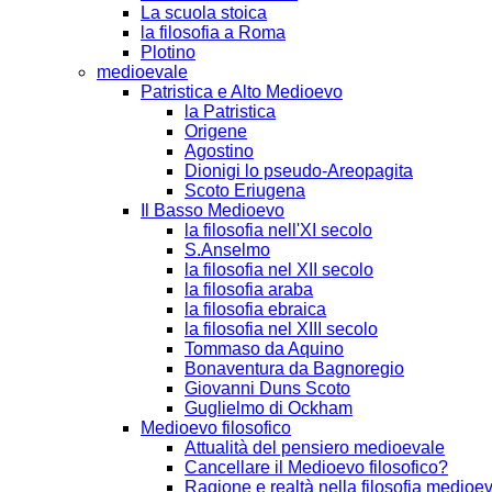
La scuola stoica
la filosofia a Roma
Plotino
medioevale
Patristica e Alto Medioevo
la Patristica
Origene
Agostino
Dionigi lo pseudo-Areopagita
Scoto Eriugena
Il Basso Medioevo
la filosofia nell'XI secolo
S.Anselmo
la filosofia nel XII secolo
la filosofia araba
la filosofia ebraica
la filosofia nel XIII secolo
Tommaso da Aquino
Bonaventura da Bagnoregio
Giovanni Duns Scoto
Guglielmo di Ockham
Medioevo filosofico
Attualità del pensiero medioevale
Cancellare il Medioevo filosofico?
Ragione e realtà nella filosofia medioe