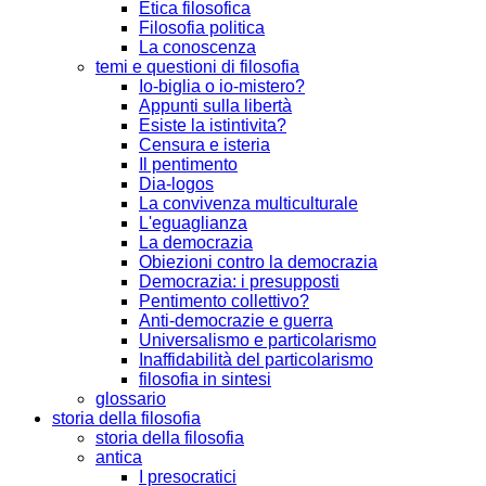
Etica filosofica
Filosofia politica
La conoscenza
temi e questioni di filosofia
Io-biglia o io-mistero?
Appunti sulla libertà
Esiste la istintivita?
Censura e isteria
Il pentimento
Dia-logos
La convivenza multiculturale
L'eguaglianza
La democrazia
Obiezioni contro la democrazia
Democrazia: i presupposti
Pentimento collettivo?
Anti-democrazie e guerra
Universalismo e particolarismo
Inaffidabilità del particolarismo
filosofia in sintesi
glossario
storia della filosofia
storia della filosofia
antica
I presocratici