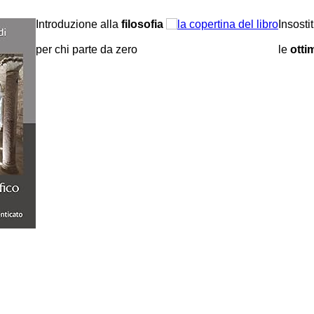
Insostituibile
democrazia
le
ottime
ragioni della democrazia