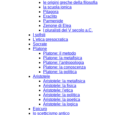
le origini greche della filosofia
la scuola ionica
Pitagora
Eraclito
Parmenide
Zenone di Elea
I pluralisti del V secolo a.C.
I sofisti
L'etica presocratica
Socrate
Platone
Platone: il metodo
Platone: la metafisica
Platone: l'antropologia
Platone: la conoscenza
Platone: la politica
Aristotele
Aristotele: la metafisica
Aristotele: la fisica
Aristotele: l'etica
Aristotele: la politica
Aristotele: la poetica
Aristotele: la logica
Epicuro
lo scetticismo antico