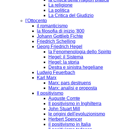
La religione
La politica
La Critica del Giudizio
l'Ottocento
il romanticismo
la filosofia di inizio '800
Johann Gottlieb Fichte
Friedrich Schelling
Georg Friedrich Hegel
la Fenomenologia dello Spirito
Hegel: il Sistema
Hegel: la storia
Destra e sinistra hegeliane
Ludwig Feuerbach
Karl Marx
Marx: pars destruens
Marx: analisi e proposta
Il positivismo
Auguste Comte
Il positivismo in Inghilterra
John Stuart Mill
le origini dell'evoluzionismo
Herbert Spencer
il positivismo in Italia