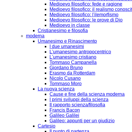
Medioevo filosofico: fede e ragione
Medioevo filosofico: il realismo conosci
Medioevo filosofico: l'ilemorfismo
Medioevo filosofico: le prove di Dio
Medioevo in classe
Cristianesimo e filosofia
moderna
Umanesimo e Rinascimento
I due umanesimi
L'umanesimo antropocentrico
L'umanesimo cristiano
Tommaso Campanella
Giordano Bruno
Erasmo da Rotterdam
Nicolo Cusano
Tommaso Moro
La nuova scienza
Cause e fine della scienza moderna
I primi sviluppi della scienza
Il rapporto scienza/filosofia
Francis Bacon
Galileo Galilei
Galileo: appunti per un giudizio
Cartesio
Il punto di partenza