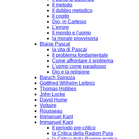
Il metodo
Il dubbio metodico
Il cogito
Dio, in Cartesio
L'errore
Il mondo e l'uomo
la morale provvisoria
Blaise Pascal
la vita di Pascal
Il problema fondamentale
Come affrontare il problema
L'uomo come paradosso
Dio e la religione
Baruch Spinoza
Gottfried Wilhelm Leibniz
Thomas Hobbes
John Locke
David Hume
Voltaire
Rousseau
Immanuel Kant
Immanuel Kant
Il periodo pre-critico
la Critica della Ragion Pura
la Critica della Ragion pratica