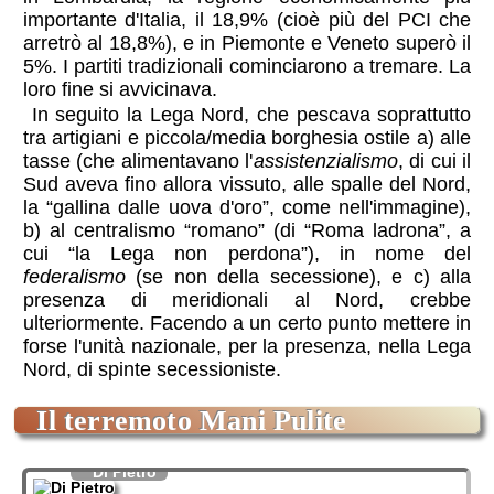
importante d'Italia, il 18,9% (cioè più del PCI che
arretrò al 18,8%), e in Piemonte e Veneto superò il
5%. I partiti tradizionali cominciarono a tremare. La
loro fine si avvicinava.
In seguito la Lega Nord, che pescava soprattutto
tra artigiani e piccola/media borghesia ostile a) alle
tasse (che alimentavano l'
assistenzialismo
, di cui il
Sud aveva fino allora vissuto, alle spalle del Nord,
la “gallina dalle uova d'oro”, come nell'immagine),
b) al centralismo “romano” (di “Roma ladrona”, a
cui “la Lega non perdona”), in nome del
federalismo
(se non della secessione), e c) alla
presenza di meridionali al Nord, crebbe
ulteriormente. Facendo a un certo punto mettere in
forse l'unità nazionale, per la presenza, nella Lega
Nord, di spinte secessioniste.
il terremoto Mani Pulite
Di Pietro