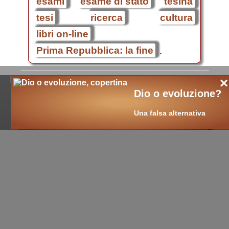
esami
esame di stato
tesina
tesi
ricerca
cultura
libri on-line
Prima Repubblica: la fine
.
×
Dio o evoluzione?
Una falsa alternativa
cultura nuova
::
cultura cristiana
::
intellectualia
::
cara Belta'
::