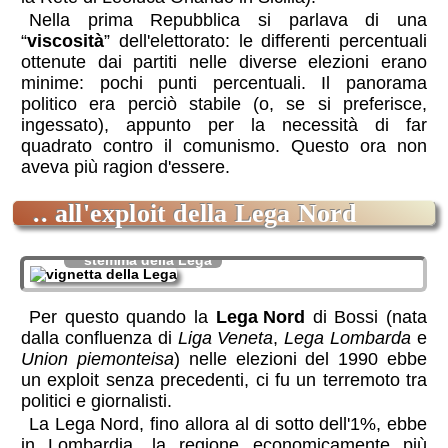
Nella prima Repubblica si parlava di una
“
viscosità
” dell'elettorato: le differenti percentuali
ottenute dai partiti nelle diverse elezioni erano
minime: pochi punti percentuali. Il panorama
politico era perciò stabile (o, se si preferisce,
ingessato), appunto per la necessità di far
quadrato contro il comunismo. Questo ora non
aveva più ragion d'essere.
.. all'exploit della Lega Nord
stemma della Lega
Per questo quando la
Lega Nord
di Bossi (nata
dalla confluenza di
Liga Veneta
,
Lega Lombarda
e
Union piemonteisa
) nelle elezioni del 1990 ebbe
un exploit senza precedenti, ci fu un terremoto tra
politici e giornalisti.
La Lega Nord, fino allora al di sotto dell'1%, ebbe
in Lombardia, la regione economicamente più