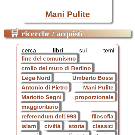
Mani Pulite
🛒
ricerche / acquisti
cerca
libri
sui temi:
fine del comunismo
crollo del muro di Berlino
Lega Nord
Umberto Bossi
Antonio di Pietro
Mani Pulite
Mariotto Segni
proporzionale
maggioritario
referendum del1993
filosofia
islam
civiltà
storia
classici