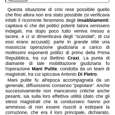
Questa situazione di crisi rese possibile quello
che fino allora non era stato possibile (si verificava
infatti il ricorrente fenomeno degli
insabbiamenti
:
capitava sì che dei politici potenti talora venissero
indagati, ma dopo poco tutto veniva messo a
tacere, e ci si dimenticava degli “scandali”, di cui
essi erano accusati): parte in grande stile una
massiccia operazione giudiziaria a carico di
moltissimi esponenti politici di primo della Prima
Repubblica, tra cui Bettino
Craxi
. La punta di
diamante di tale mobilitazione giudiziaria fu
l'operazione
Mani Pulite
, condotta da un team di
magistrati, tra cui spiccava Antonio
Di Pietro
.
Mani pulite fu all'epoca accompagnata da un
generale, diffusissimo consenso “popolare”. Anche
successivamente non mancarono critiche anche
pesanti, sia sulla loro effettiva utilità (dato che gli
stessi magistrati che la condussero hanno poi
ammesso di non essere riusciti a estirpare la
corruzione, che era il loro principale, dichiarato,