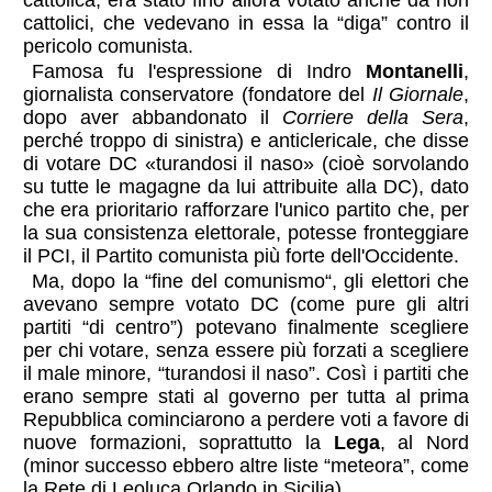
cattolica, era stato fino allora votato anche da non
cattolici, che vedevano in essa la “diga” contro il
pericolo comunista.
Famosa fu l'espressione di Indro
Montanelli
,
giornalista conservatore (fondatore del
Il Giornale
,
dopo aver abbandonato il
Corriere della Sera
,
perché troppo di sinistra) e
anticlericale
, che disse
di votare DC «turandosi il naso» (cioè sorvolando
su tutte le magagne da lui attribuite alla DC), dato
che era prioritario rafforzare l'unico partito che, per
la sua consistenza elettorale, potesse fronteggiare
il PCI, il Partito comunista più forte dell'Occidente.
Ma, dopo la “fine del comunismo“, gli elettori che
avevano sempre votato DC (come pure gli altri
partiti “di centro”) potevano finalmente scegliere
per chi votare, senza essere più forzati a scegliere
il male minore, “turandosi il naso”. Così i partiti che
erano sempre stati al governo per tutta al prima
Repubblica cominciarono a perdere voti a favore di
nuove formazioni, soprattutto la
Lega
, al Nord
(minor successo ebbero altre liste “meteora”, come
la Rete di Leoluca Orlando in Sicilia).