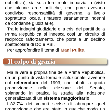
obbiettivo), sia sulla loro reale imparzialità (visto
che alcune aree politiche, che pure avevano
condiviso responsabilità di governo, a livello
soprattutto locale, rimasero stranamente indenni
da condanne giudiziarie).
Tra le indagini giudiziarie e la crisi dei partiti della
Prima Repubblica si innesca così un circuito di
reciproco rafforzamento, che porta a un declino
spettacolare di DC e PSI.
Per approfondire il tema di
Mani Pulite
.
il colpo di grazia
Ma la vera e propria fine della Prima Repubblica,
da un punto di vista formale-istituzionale, avvenne
col
referendum
del 1993, che abolì la quota
proporzionale nella elezione del Senato,
spianando in pratica la strada alla adozione
generalizzata di un
sistema maggioritario
.
L'82,7% dei votanti scelse di abrogare quel
proporzionale che era stato in qualche modo un