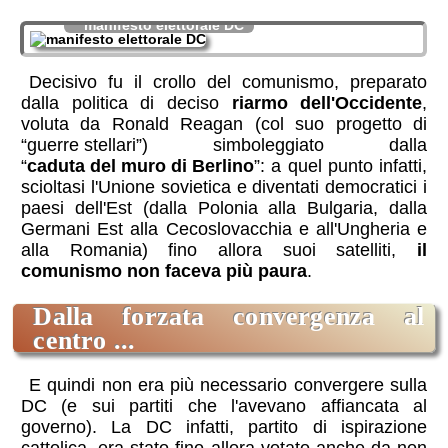
manifesto elettorale DC
Decisivo fu il crollo del comunismo, preparato
dalla politica di deciso
riarmo dell'Occidente
,
voluta da Ronald Reagan (col suo progetto di
“guerre stellari”
) simboleggiato dalla
“
caduta del muro di Berlino
”
: a quel punto infatti,
scioltasi l'Unione sovietica e diventati democratici i
paesi dell'Est (dalla Polonia alla Bulgaria, dalla
Germani Est alla Cecoslovacchia e all'Ungheria e
alla Romania) fino allora suoi satelliti,
il
comunismo non faceva più paura
.
dalla forzata convergenza al
centro ...
E quindi non era più necessario convergere sulla
DC (e sui partiti che l'avevano affiancata al
governo). La DC infatti, partito di ispirazione