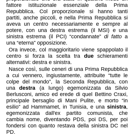
fattore istituzionale essenziale della Prima
Repubblica. Col proporzionale si hanno tanti
partiti, anche piccoli, e nella Prima Repubblica si
aveva un centro necessariamente e sempre al
potere, con una destra estrema (il MSI) e una
sinistra estrema (il PCI) “condannate”
di fatto
a
una “eterna” opposizione.
Ora invece, col maggioritario viene spappolato il
centro si forza la scelta tra
due
schieramenti
alternativi: destra e sinistra.
Nasce così, sulle ceneri di una Prima Repubblica
a cui vennero, ingiustamente, attribuite “tutte le
colpe del mondo”, la Seconda Repubblica, con
una
destra
(a lungo) egemonizzata da Silvio
Berlusconi, amico ed erede di quel Bettino Craxi,
principale bersaglio di Mani Pulite, e morto “in
esilio” ad Hammamet, in Tunisia, e una
sinistra
,
egemonizzata dall'ex partito comunista, che
cambia nome, diventando PDS, poi DS, per poi
fondersi con quanto restava della sinistra DC nel
PD.