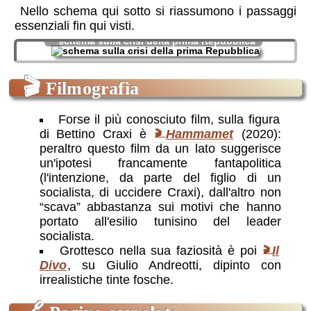
Nello schema qui sotto si riassumono i passaggi
essenziali fin qui visti.
schema sulla crisi della prima Repubblica
🎬
Filmografìa
Forse il più conosciuto film, sulla figura
di Bettino Craxi è
Hammamet
(2020):
peraltro questo film da un lato suggerisce
un'ipotesi francamente fantapolitica
(l'intenzione, da parte del figlio di un
socialista, di uccidere Craxi), dall'altro non
“scava” abbastanza sui motivi che hanno
portato all'esilio tunisino del leader
socialista.
Grottesco nella sua faziosità è poi
Il
Divo
, su Giulio Andreotti, dipinto con
irrealistiche tinte fosche.