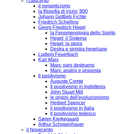
l'Ottocento
il romanticismo
la filosofia di inizio '800
Johann Gottlieb Fichte
Friedrich Schelling
Georg Friedrich Hegel
la Fenomenologia dello Spirito
Hegel: il Sistema
Hegel: la storia
Destra e sinistra hegeliane
Ludwig Feuerbach
Karl Marx
Marx: pars destruens
Marx: analisi e proposta
Il positivismo
Auguste Comte
Il positivismo in Inghilterra
John Stuart Mill
le origini dell'evoluzionismo
Herbert Spencer
il positivismo in Italia
Il positivismo tedesco
Søren Kierkegaard
Arthur Schopenhauer
il Novecento