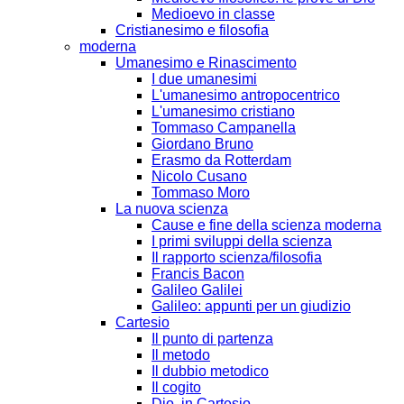
Medioevo in classe
Cristianesimo e filosofia
moderna
Umanesimo e Rinascimento
I due umanesimi
L'umanesimo antropocentrico
L'umanesimo cristiano
Tommaso Campanella
Giordano Bruno
Erasmo da Rotterdam
Nicolo Cusano
Tommaso Moro
La nuova scienza
Cause e fine della scienza moderna
I primi sviluppi della scienza
Il rapporto scienza/filosofia
Francis Bacon
Galileo Galilei
Galileo: appunti per un giudizio
Cartesio
Il punto di partenza
Il metodo
Il dubbio metodico
Il cogito
Dio, in Cartesio