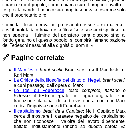
chiama suo il popolo, come chiama suo il proprio cavallo. Il
re, proclamando il popolo sua proprietà privata, esprime solo
che il proprietario è re.
Come la filosofia trova nel proletariato le sue armi materiali,
così il proletariato trova nella filosofia le sue armi spirituali, e
non appena il fulmine del pensiero sarà disceso sino al
fondo genuino di questo popolo, si compirà l'emancipazione
dei Tedeschi riassunti alla dignità di uomini.»
🔗
Pagine correlate
Il Manifesto
,
brani scelti
: Brani scelti da Il Manifesto, di
Karl Marx
La Critica della filosofia del diritto di Hegel
,
brani scelti
:
alcuni passaggi dall'opera di Marx
Le Tesi su Feuerbach
,
testo completo, italiano e
tedesco
: il testo integrale, in lingua originale e in
traduzione italiana, della breve opera con cui Marx
critica l'impoistazione di Feuerbach
Il capitalismo
,
brani da Il Capitale
: Ne Il Capitale Marx
cerca di mostrare il carattere negativo del capitalismo,
che non riconosce il valoire del lavoro dipendente,
trattato, ingiustamente (anche se questa parola va