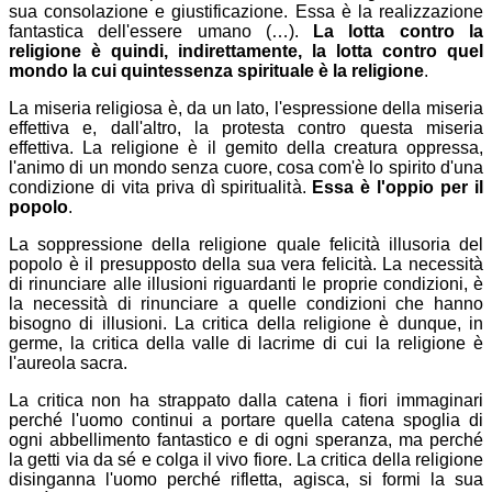
sua consolazione e giustificazione. Essa è la realizzazione
fantastica dell'essere umano (…).
La lotta contro la
religione è quindi, indirettamente, la lotta contro quel
mondo la cui quintessenza spirituale è la religione
.
La miseria religiosa è, da un lato, l'espressione della miseria
effettiva e, dall'altro, la protesta contro questa miseria
effettiva. La religione è il gemito della creatura oppressa,
l'animo di un mondo senza cuore, cosa com'è lo spirito d'una
condizione di vita priva dì spiritualità.
Essa è l'oppio per il
popolo
.
La soppressione della religione quale felicità illusoria del
popolo è il presupposto della sua vera felicità. La necessità
di rinunciare alle illusioni riguardanti le proprie condizioni, è
la necessità di rinunciare a quelle condizioni che hanno
bisogno di illusioni. La critica della religione è dunque, in
germe, la critica della valle di lacrime di cui la religione è
l'aureola sacra.
La critica non ha strappato dalla catena i fiori immaginari
perché l'uomo continui a portare quella catena spoglia di
ogni abbellimento fantastico e di ogni speranza, ma perché
la getti via da sé e colga il vivo fiore. La critica della religione
disinganna l'uomo perché rifletta, agisca, si formi la sua