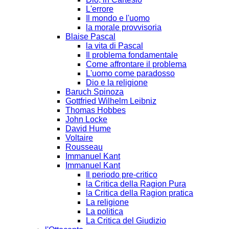
L'errore
Il mondo e l'uomo
la morale provvisoria
Blaise Pascal
la vita di Pascal
Il problema fondamentale
Come affrontare il problema
L'uomo come paradosso
Dio e la religione
Baruch Spinoza
Gottfried Wilhelm Leibniz
Thomas Hobbes
John Locke
David Hume
Voltaire
Rousseau
Immanuel Kant
Immanuel Kant
Il periodo pre-critico
la Critica della Ragion Pura
la Critica della Ragion pratica
La religione
La politica
La Critica del Giudizio