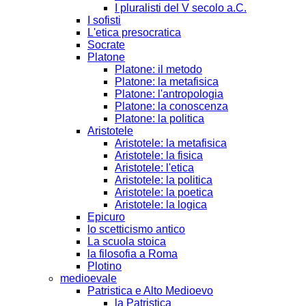
I pluralisti del V secolo a.C.
I sofisti
L'etica presocratica
Socrate
Platone
Platone: il metodo
Platone: la metafisica
Platone: l'antropologia
Platone: la conoscenza
Platone: la politica
Aristotele
Aristotele: la metafisica
Aristotele: la fisica
Aristotele: l'etica
Aristotele: la politica
Aristotele: la poetica
Aristotele: la logica
Epicuro
lo scetticismo antico
La scuola stoica
la filosofia a Roma
Plotino
medioevale
Patristica e Alto Medioevo
la Patristica