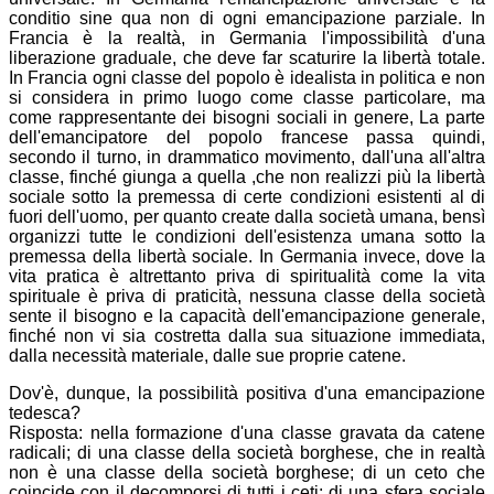
conditio sine qua non di ogni emancipazione parziale. In
Francia è la realtà, in Germania l'impossibilità d'una
liberazione graduale, che deve far scaturire la libertà totale.
In Francia ogni classe del popolo è idealista in politica e non
si considera in primo luogo come classe particolare, ma
come rappresentante dei bisogni sociali in genere, La parte
dell'emancipatore del popolo francese passa quindi,
secondo il turno, in drammatico movimento, dall'una all'altra
classe, finché giunga a quella ,che non realizzi più la libertà
sociale sotto la premessa di certe condizioni esistenti al di
fuori dell'uomo, per quanto create dalla società umana, bensì
organizzi tutte le condizioni dell'esistenza umana sotto la
premessa della libertà sociale. In Germania invece, dove la
vita pratica è altrettanto priva di spiritualità come la vita
spirituale è priva di praticità, nessuna classe della società
sente il bisogno e la capacità dell'emancipazione generale,
finché non vi sia costretta dalla sua situazione immediata,
dalla necessità materiale, dalle sue proprie catene.
Dov'è, dunque, la possibilità positiva d'una emancipazione
tedesca?
Risposta: nella formazione d'una classe gravata da catene
radicali; di una classe della società borghese, che in realtà
non è una classe della società borghese; di un ceto che
coincide con il decomporsi di tutti i ceti; di una sfera sociale