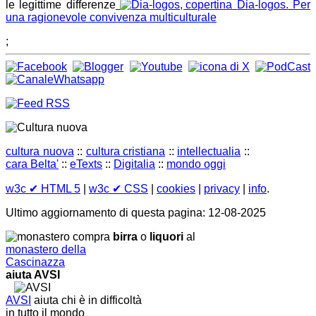
le legittime differenze
Dia-logos.
Per
una ragionevole convivenza multiculturale
;
cultura nuova
::
cultura cristiana
::
intellectualia
::
cara Belta'
::
eTexts
::
Digitalia
::
mondo oggi
w3c
✔ HTML 5
|
w3c
✔ CSS
|
cookies
|
privacy
|
info
.
Ultimo aggiornamento di questa pagina: 12-08-2025
compra
birra
o
liquori
al
monastero della
Cascinazza
aiuta AVSI
AVSI
aiuta chi è in difficoltà
in tutto il mondo