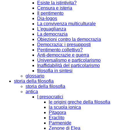
Esiste la istintivita?
Censura e isteria
Il pentimento
Dia-logos
La convivenza multiculturale
L'eguaglianza
La democrazia
Obiezioni contro la democrazia
Democrazia: i presupposti
Pentimento collettivo?
Anti-democrazie e guerra
Universalismo e particolarismo
Inaffidabilità del particolarismo
filosofia in sintesi
glossario
storia della filosofia
storia della filosofia
antica
I presocratici
le origini greche della filosofia
la scuola ionica
Pitagora
Eraclito
Parmenide
Zenone di Elea