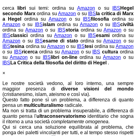
cerca
libri
sui temi:
ordina su
Amazon
o su
IBS
Hegel
secondo Marx
ordina su
Amazon
o su
IBS
la critica di Marx
a Hegel
ordina su
Amazon
o su
IBS
filosofia
ordina su
Amazon
o su
IBS
islam
ordina su
Amazon
o su
IBS
civiltà
ordina su
Amazon
o su
IBS
storia
ordina su
Amazon
o su
IBS
classici
ordina su
Amazon
o su
IBS
esami
ordina su
Amazon
o su
IBS
esame di stato
ordina su
Amazon
o su
IBS
tesina
ordina su
Amazon
o su
IBS
tesi
ordina su
Amazon
o su
IBS
ricerca
ordina su
Amazon
o su
IBS
cultura
ordina
su
Amazon
o su
IBS
libri on-line
ordina su
Amazon
o su
IBS
La Critica della filosofia del diritto di Hegel
.
×
Le nostre società vedono, al loro interno, una sempre
maggior presenza di
diverse visioni del mondo
(cristianesimo, islam, ateismo e così via).
Questo fatto pone sì un problema, a differenza di quanto
pensa un
multiculturalismo
radicale.
Ma non si tratta di un problema insuperabile, a differenza di
quanto pensa l'
ultraconservatorismo
identitario che sogna
il ritorno a una società
completamente omogenea
.
Qui si cerca una soluzione equilibrata al problema, che
ponga dei paletti vincolanti per tutti, e al tempo stesso rispetti