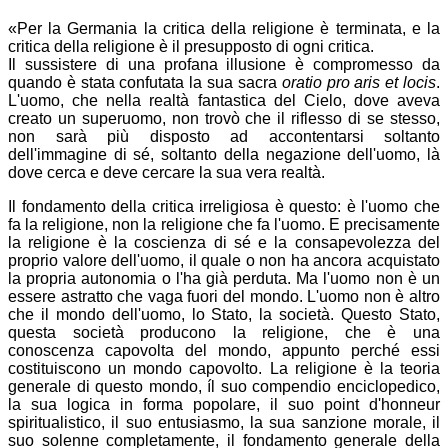
«Per la Germania la critica della religione è terminata, e la
critica della religione è il presupposto di ogni critica.
Il sussistere di una profana illusione è compromesso da
quando è stata confutata la sua sacra
oratio pro aris et locis
.
L'uomo, che nella realtà fantastica del Cielo, dove aveva
creato un superuomo, non trovò che il riflesso di se stesso,
non sarà più disposto ad accontentarsi soltanto
dell'immagine di sé, soltanto della negazione dell'uomo, là
dove cerca e deve cercare la sua vera realtà.
Il fondamento della critica irreligiosa è questo: è l'uomo che
fa la religione, non la religione che fa l'uomo. E precisamente
la religione è la coscienza di sé e la consapevolezza del
proprio valore dell'uomo, il quale o non ha ancora acquistato
la propria autonomia o l'ha già perduta. Ma l'uomo non è un
essere astratto che vaga fuori del mondo. L'uomo non è altro
che il mondo dell'uomo, lo Stato, la società. Questo Stato,
questa società producono la religione, che è una
conoscenza capovolta del mondo, appunto perché essi
costituiscono un mondo capovolto. La religione è la teoria
generale di questo mondo, íl suo compendio enciclopedico,
la sua logica in forma popolare, il suo point d'honneur
spiritualistico, il suo entusiasmo, la sua sanzione morale, il
suo solenne completamente, il fondamento generale della