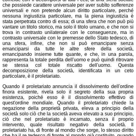
che possiede carattere universale per aver subìto sofferenze
universali e non pretende alcun diritto particolare, perché
nessuna ingiustizia particolare, ma la piena ingiustizia è
stata perpetrata contro di essa; di una sfera che non può più
vantare un titolo storico, ma solo il titolo umano, e che non si
trova in contrasto unilaterale con le conseguenze, ma in
contrasto universale con le premesse dello Stato tedesco, di
una sfera, infine, che non si può emancipare senza
emanciparsi da tutte le altre sfere della società,
emancipando insieme tutte quante, e che, in una parola,
rappresenta la totale perdita dell'uomo e può quindi ritrovare
se stessa col totale riscatto dell'uomo. Questa
decomposizione della società, identificata in un ceto
particolare, è il proletariato.
Quando il proletariato annuncia il dissolvimento dell'ordine
finora esistente, rivela solo il segreto della sua propria
esistenza, poiché esso è il dissolvimento effettivo di
quest'ordine mondiale. Quando il proletariato chiede la
negazione della proprietà privata, eleva a principio della
società solo ciò che la società aveva elevato a suo principio,
ciò che nel proletariato è incarnato, senza il proprio
intervento, quale risultato negativo della società. Il
proletariato ha, di fronte al mondo che sorge, lo stesso diritto
che ha il re tedesco di fronte al mondo già costituito, quando