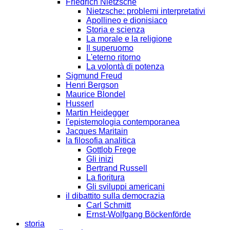
Friedrich Nietzsche
Nietzsche: problemi interpretativi
Apollineo e dionisiaco
Storia e scienza
La morale e la religione
Il superuomo
L'eterno ritorno
La volontà di potenza
Sigmund Freud
Henri Bergson
Maurice Blondel
Husserl
Martin Heidegger
l'epistemologia contemporanea
Jacques Maritain
la filosofia analitica
Gottlob Frege
Gli inizi
Bertrand Russell
La fioritura
Gli sviluppi americani
il dibattito sulla democrazia
Carl Schmitt
Ernst-Wolfgang Böckenförde
storia