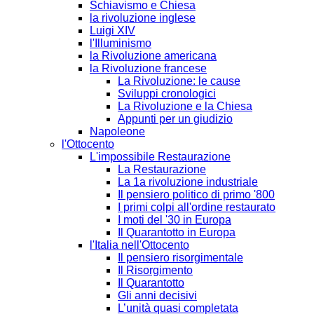
Schiavismo e Chiesa
la rivoluzione inglese
Luigi XIV
l'Illuminismo
la Rivoluzione americana
la Rivoluzione francese
La Rivoluzione: le cause
Sviluppi cronologici
La Rivoluzione e la Chiesa
Appunti per un giudizio
Napoleone
l'Ottocento
L'impossibile Restaurazione
La Restaurazione
La 1a rivoluzione industriale
Il pensiero politico di primo '800
I primi colpi all'ordine restaurato
I moti del '30 in Europa
Il Quarantotto in Europa
l'Italia nell'Ottocento
Il pensiero risorgimentale
Il Risorgimento
Il Quarantotto
Gli anni decisivi
L’unità quasi completata