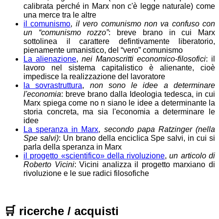
calibrata perché in Marx non c'è legge naturale) come
una merce tra le altre
il comunismo
,
il vero comunismo non va confuso con
un “comunismo rozzo”
: breve brano in cui Marx
sottolinea il carattere defintivamente liberatorio,
pienamente umanistico, del “vero” comunismo
La alienazione
,
nei Manoscritti economico-filosofici
: il
lavoro nel sistema capitalistico è alienante, cioè
impedisce la realizzazione del lavoratore
la sovrastruttura
,
non sono le idee a determinare
l'economia
: breve brano dalla Ideologia tedesca, in cui
Marx spiega come no n siano le idee a determinante la
storia concreta, ma sia l'economia a determinare le
idee
La speranza in Marx
,
secondo papa Ratzinger (nella
Spe salvi
)
: Un brano della enciclica Spe salvi, in cui si
parla della speranza in Marx
il progetto «scientifico» della rivoluzione
,
un articolo di
Roberto Vicini
: Vicini analizza il progetto marxiano di
rivoluzione e le sue radici filosofiche
🛒
ricerche / acquisti