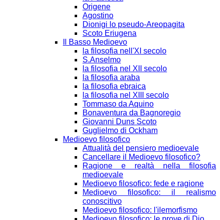
Origene
Agostino
Dionigi lo pseudo-Areopagita
Scoto Eriugena
Il Basso Medioevo
la filosofia nell'XI secolo
S.Anselmo
la filosofia nel XII secolo
la filosofia araba
la filosofia ebraica
la filosofia nel XIII secolo
Tommaso da Aquino
Bonaventura da Bagnoregio
Giovanni Duns Scoto
Guglielmo di Ockham
Medioevo filosofico
Attualità del pensiero medioevale
Cancellare il Medioevo filosofico?
Ragione e realtà nella filosofia
medioevale
Medioevo filosofico: fede e ragione
Medioevo filosofico: il realismo
conoscitivo
Medioevo filosofico: l'ilemorfismo
Medioevo filosofico: le prove di Dio