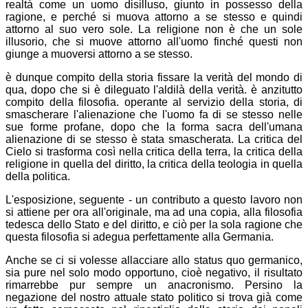
realtà come un uomo disilluso, giunto in possesso della
ragione, e perché si muova attorno a se stesso e quindi
attorno al suo vero sole. La religione non è che un sole
illusorio, che si muove attorno all'uomo finché questi non
giunge a muoversi attorno a se stesso.
è dunque compito della storia fissare la verità del mondo di
qua, dopo che si è dileguato l'aldilà della verità. è anzitutto
compito della filosofia. operante al servizio della storia, di
smascherare l'alienazione che l'uomo fa di se stesso nelle
sue forme profane, dopo che la forma sacra dell'umana
alienazione di se stesso è stata smascherata. La critica del
Cielo si trasforma così nella critica della terra, la critica della
religione in quella del diritto, la critica della teologia in quella
della politica.
L'esposizione, seguente - un contributo a questo lavoro non
si attiene per ora all'originale, ma ad una copia, alla filosofia
tedesca dello Stato e del diritto, e ciò per la sola ragione che
questa filosofia si adegua perfettamente alla Germania.
Anche se ci si volesse allacciare allo status quo germanico,
sia pure nel solo modo opportuno, cioè negativo, il risultato
rimarrebbe pur sempre un anacronismo. Persino la
negazione del nostro attuale stato politico si trova già come