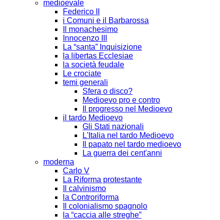
medioevale
Federico II
i Comuni e il Barbarossa
Il monachesimo
Innocenzo III
La “santa” Inquisizione
la libertas Ecclesiae
la società feudale
Le crociate
temi generali
Sfera o disco?
Medioevo pro e contro
Il progresso nel Medioevo
il tardo Medioevo
Gli Stati nazionali
L'Italia nel tardo Medioevo
Il papato nel tardo medioevo
La guerra dei cent'anni
moderna
Carlo V
La Riforma protestante
Il calvinismo
la Controriforma
Il colonialismo spagnolo
la “caccia alle streghe”