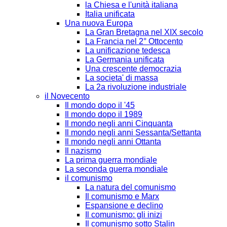
la Chiesa e l'unità italiana
Italia unificata
Una nuova Europa
La Gran Bretagna nel XIX secolo
La Francia nel 2° Ottocento
La unificazione tedesca
La Germania unificata
Una crescente democrazia
La societa' di massa
La 2a rivoluzione industriale
il Novecento
Il mondo dopo il '45
Il mondo dopo il 1989
Il mondo negli anni Cinquanta
Il mondo negli anni Sessanta/Settanta
Il mondo negli anni Ottanta
Il nazismo
La prima guerra mondiale
La seconda guerra mondiale
il comunismo
La natura del comunismo
Il comunismo e Marx
Espansione e declino
Il comunismo: gli inizi
Il comunismo sotto Stalin