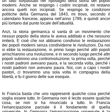
un fatto sorpassato nel ripostiglio della storia dei popoli
moderni. Anche se respingo i codini incipriati, mi restano
ancora quelli non incipriati. Se respingo le condizioni
politiche della Germania del 1843, mi trovo, secondo il
calendario francese, appena nell'anno 1789, e quindi ancor
più lontano dal punto locale dell'attualità.
Anzi, la storia germanica si vanta di un movimento che
nessun popolo della storia le aveva additato e che nessuno
imiterà. E cioè che noi abbiamo condiviso le restaurazioni
dei popoli moderni senza condividerne le rivoluzioni. Da noi
si ebbe la restaurazione, in primo luogo perché altri popoli
arrischiarono una rivoluzione, e in secondo luogo perché altri
popoli subirono una controrivoluzione; la prima volta, perché
i nostri padroni avevano paura, e la seconda volta, perché i
nostri padroni non avevano paura. Noi, con a capo i nostri
pastori, ci trovammo una sola volta in compagnia della
libertà, e fu il giorno delle sue esequie.
In Francia basta che uno rappresenti qualche cosa perché
voglia essere tutto. In Germania non è lecito essere qualche
cosa, se non si ha rinunciato a tutto. In Francia
l'emancipazione parziale è il fondamento di quella
universale. In Germania l'emancipazione universale è la