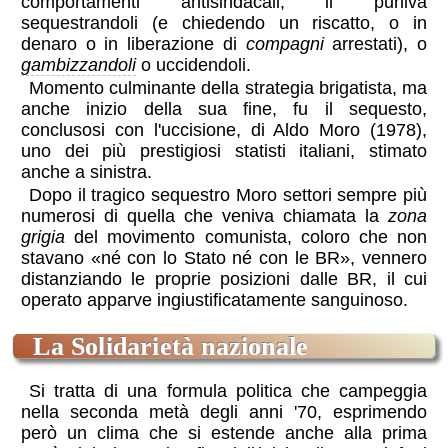
comportamenti antisindacali, li puniva
sequestrandoli (e chiedendo un riscatto, o in
denaro o in liberazione di
compagni
arrestati), o
gambizzandoli
o uccidendoli.
Momento culminante della strategia brigatista, ma
anche inizio della sua fine, fu il sequesto,
conclusosi con l'uccisione, di Aldo Moro (1978),
uno dei più prestigiosi statisti italiani, stimato
anche a sinistra.
Dopo il tragico sequestro Moro settori sempre più
numerosi di quella che veniva chiamata la
zona
grigia
del movimento comunista, coloro che non
stavano «né con lo Stato né con le BR», vennero
distanziando le proprie posizioni dalle BR, il cui
operato apparve ingiustificatamente sanguinoso.
la Solidarietà nazionale
Si tratta di una formula politica che campeggia
nella seconda metà degli anni '70, esprimendo
però un clima che si estende anche alla prima