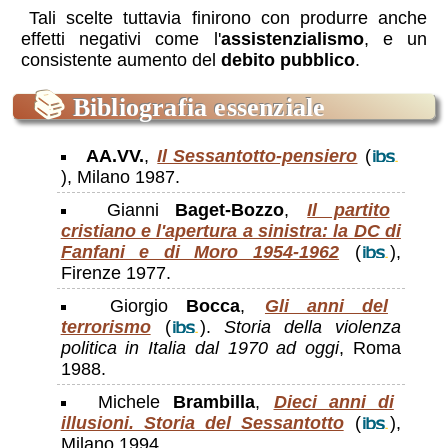
Tali scelte tuttavia finirono con produrre anche
effetti negativi come l'
assistenzialismo
, e un
consistente aumento del
debito pubblico
.
📚
Bibliografia essenziale
AA.VV.
,
Il Sessantotto-pensiero
(
), Milano 1987.
Gianni
Baget-Bozzo
,
Il partito
cristiano e l'apertura a sinistra: la DC di
Fanfani e di Moro 1954-1962
(
),
Firenze 1977.
Giorgio
Bocca
,
Gli anni del
terrorismo
(
).
Storia della violenza
politica in Italia dal 1970 ad oggi
, Roma
1988.
Michele
Brambilla
,
Dieci anni di
illusioni. Storia del Sessantotto
(
),
Milano 1994.