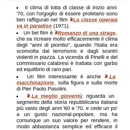
Il clima di lotta di classe di inizio anni
'70, con l'orgoglio di essere proletario sono
ben raffigurati nel film
La classe operaia
va in paradiso
(1971).
Un bel film è
Romanzo di una strage
,
che sa ricreare molto efficacemente il clima
degli “anni di piombo”, quando l'Italia era
sconvolta dal terrorismo e dagli scontri
violenti in piazza. La vicenda di Pinelli e del
commissario calabresi è trattata con garbo
ed equilibrio di raro pari.
Un film interessante è anche
La
macchinazione
, sulla figura e sulla morte
di Pier Paolo Pasolini.
La meglio gioventù
riguarda un
segmento della storia repubblicana italiana
più vasto degli anni '60 e '70, e cede un po'
a un gusto nazional-popolare, ma ha
comunque un suo valore per rendere, in
modo abbastanza semplice ed efficace il