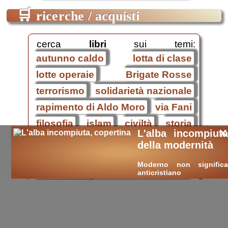
🛒
ricerche / acquisti
cerca
libri
sui temi:
autunno caldo
lotta di clase
lotte operaie
Brigate Rosse
terrorismo
solidarietà nazionale
rapimento di Aldo Moro
via Fani
filosofia
islam
civiltà
storia
×
L'alba incompiuta
classici
esami
esame di stato
della modernità
tesina
tesi
ricerca
cultura
Moderno non significa
libri on-line
anticristiano
Dal ’68 alla solidarietà nazionale
.