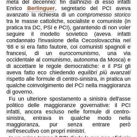
metà del decennio: fin dall'inizio di esso infatti
Enrico
Berlinguer
, segretario del PCI aveva
avanzato la richiesta di un
compromesso storico
tra le masse cattoliche, socialiste e comuniste (in
pratica tra DC, PSI e PCI), garantendo di non voler
seguire il modello sovietico (aveva infatti
condannato l'invasione della Cecoslovacchia nel
'68 e si era fatto fautore, coi comunisti spagnoli e
francesi, di un
eurocomunismo
, una via
occidentale al comunismo, autonoma da Mosca) e
di accettare le regole democratiche: e il PSI gli
aveva fatto eco chiedendo
equilibri più avanzati
rispetto alle formule di centro-sinistra, in pratica un
qualche coinvolgimento del PCI nella maggioranza
di governo.
Fu un ulteriore spostamento a sinistra dell'asse
politico delle maggioranze governative: il PCI
infatti, ancora escluso nelle formule di centro-
sinistra, entrava in qualche modo nella
maggioranza, pur senza entrare però
nell'esecutivo con propri ministri.