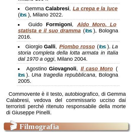
Gemma
Calabresi
,
La crepa e la luce
(
), Milano 2022.
Guido
Formigoni
,
Aldo Moro. Lo
statista e il suo dramma
(
), Bologna
2016.
Giorgio
Galli
,
Piombo rosso
(
).
La
storia completa della lotta armata in Italia
dal 1970 a oggi
, Milano 2004.
Agostino
Giovagnoli
,
Il caso Moro
(
).
Una tragedia repubblicana
, Bologna
2005.
Commovente è il testo, autobiografico, di Gemma
Calabresi, vedova del commissario ucciso dai
terroristi perché ritenuto responsabile della morte
di Giuseppe Pinelli.
🎬
Filmografìa