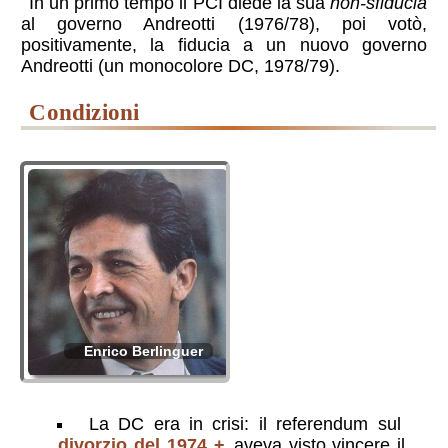
In un primo tempo il PCI diede la sua
non-sfiducia
al governo Andreotti (1976/78), poi votò,
positivamente, la fiducia a un nuovo governo
Andreotti (un monocolore DC, 1978/79).
condizioni
Enrico Berlinguer
La DC era in crisi: il referendum sul
divorzio del 1974
aveva visto vincere il