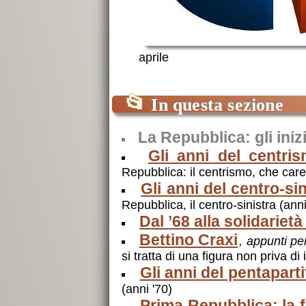
aprile
📂
In questa sezione
La Repubblica: gli iniz
Gli anni del centri
Repubblica: il centrismo, che caret
Gli anni del centro-sin
Repubblica, il centro-sinistra (anni
Dal ’68 alla solidariet
Bettino Craxi
, appunti pe
si tratta di una figura non priva di 
Gli anni del pentaparti
(anni '70)
Prima Repubblica: la f