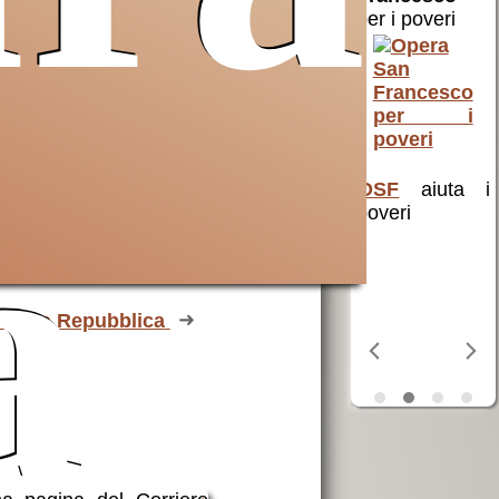
un aiuto a
per i poveri
cristiani e non
di Terra Santa
una terra
martoriata
a
OSF
aiuta i
poveri
Prima Repubblica