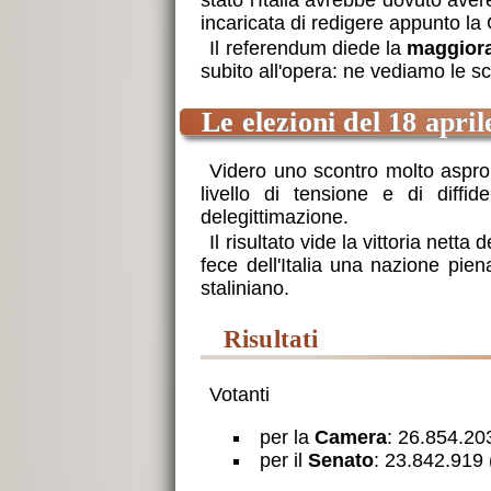
stato l'Italia avrebbe dovuto av
incaricata di redigere appunto l
Il referendum diede la
maggiora
subito all'opera: ne vediamo le sc
Le elezioni del 18 april
Videro uno scontro molto aspro t
livello di tensione e di diff
delegittimazione.
Il risultato vide la vittoria nett
fece dell'Italia una nazione pie
staliniano.
risultati
Votanti
per la
Camera
: 26.854.20
per il
Senato
: 23.842.919 