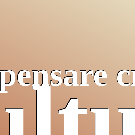
pensare c
ult