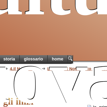
uov
🔍
storia
glossario
home
a
4.il Novecento
L'Italia nel Novecento
La 
gli inizi