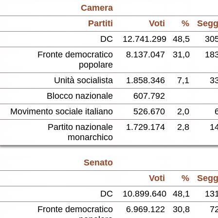
Camera
Partiti
Voti
%
Segg
DC
12.741.299
48,5
30
Fronte democratico
8.137.047
31,0
18
popolare
Unità socialista
1.858.346
7,1
3
Blocco nazionale
607.792
Movimento sociale italiano
526.670
2,0
Partito nazionale
1.729.174
2,8
1
monarchico
Senato
Voti
%
Segg
DC
10.899.640
48,1
13
Fronte democratico
6.969.122
30,8
7