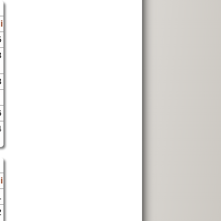
i
5
3
3
6
4
i
1
2