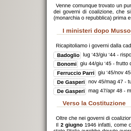
Venne comunque trovato un punto
dei governi di coalizione, che s
(monarchia o repubblica) prima e d
i ministeri dopo Musso
Ricapitoliamo i governi dalla cad
lug ‘43/giu ‘44 - ris
Badoglio
giu 44/giu ‘45 - frutt
Bonomi
giu ‘45/nov 45 -
Ferruccio Parri
nov 45/mag 47 - tutt
De Gasperi
mag 47/apr 48 - 
De Gasperi
verso la Costituzione
Oltre che nei governi di coalizion
Il
2 giugno
1946 infatti, come 