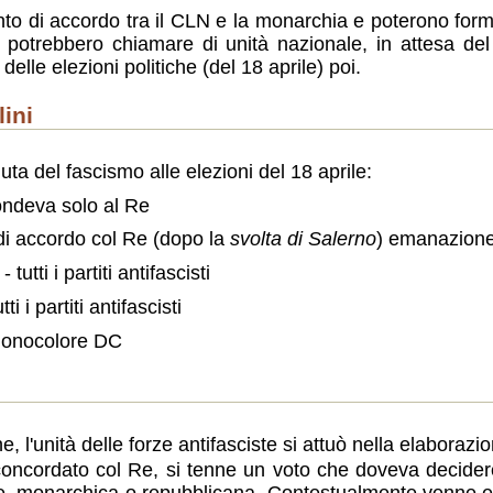
 di accordo tra il CLN e la monarchia e poterono forma
i potrebbero chiamare di unità nazionale, in attesa de
elle elezioni politiche (del 18 aprile) poi.
lini
uta del fascismo alle elezioni del 18 aprile:
pondeva solo al Re
o di accordo col Re (dopo la
svolta di Salerno
) emanazion
 tutti i partiti antifascisti
i i partiti antifascisti
monocolore DC
e, l'unità delle forze antifasciste si attuò nella elaborazi
concordato col Re, si tenne un voto che doveva decide