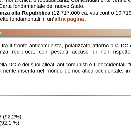
ere, monarchica o repubblicana. Contestualmente venne 
a Carta fondamentale del nuovo Stato.
nza alla Repubblica
(12.717.000
ca.
voti contro 10.71
elte fondamentali in un'
altra pagina
.
e
ra il fronte anticomunista, polarizzato attorno alla DC 
idenza reciproca, con pesanti accuse di non rispett
a della DC e dei suoi alleati anticomunisti e filooccidentali
namente inserita nel mondo democratico occidentale, in 
3 (92,2%)
(92,1 %)