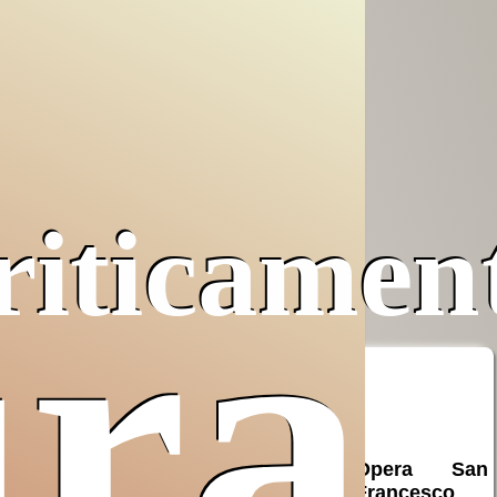
riticamen
ura
Pro Terra
Opera San
Sancta
Francesco