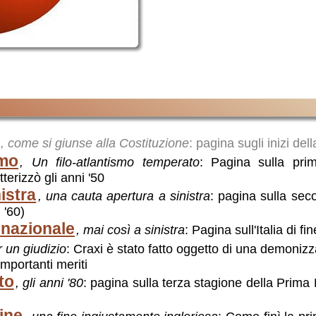
i
, come si giunse alla Costituzione
: pagina sugli inizi del
smo
, Un filo-atlantismo temperato
: Pagina sulla pri
terizzò gli anni '50
istra
, una cauta apertura a sinistra
: pagina sulla sec
 '60)
à nazionale
, mai così a sinistra
: Pagina sull'Italia di fi
r un giudizio
: Craxi è stato fatto oggetto di una demoniz
importanti meriti
to
, gli anni '80
: pagina sulla terza stagione della Prima 
ine