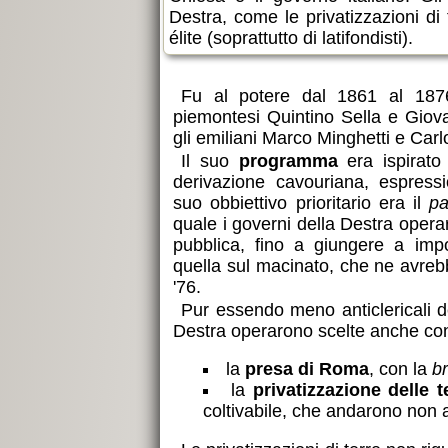
Destra, come le privatizzazioni di 
élite (soprattutto di latifondisti).
Fu al potere dal 1861 al 187
piemontesi Quintino Sella e Giova
gli emiliani Marco Minghetti e Carlo
ottime
Il suo
programma
era ispirato 
derivazione cavouriana, espressi
suo obbiettivo prioritario era il
pa
quale i governi della Destra opera
pubblica, fino a giungere a imp
quella sul macinato, che ne avrebb
'76.
Pur essendo meno anticlericali del
Destra operarono scelte anche con
la
presa di Roma
, con la
b
la
privatizzazione delle t
coltivabile, che andarono non ai