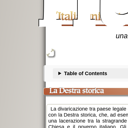
n
l'Italia unificata
un
Table of Contents
la Destra storica
La divaricazione tra paese legale 
con la Destra storica, che, ad ese
una lacerazione tra la stragrande 
Chiesa e il governo italiano. Gli