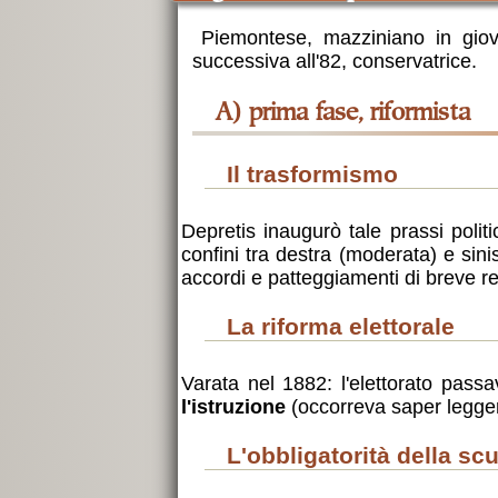
Piemontese, mazziniano in giove
successiva all'82, conservatrice.
a) prima fase, riformista
il trasformismo
Depretis inaugurò tale prassi poli
confini tra destra (moderata) e sini
accordi e patteggiamenti di breve re
la riforma elettorale
Varata nel 1882: l'elettorato pass
l'istruzione
(occorreva saper legger
l'obbligatorità della s