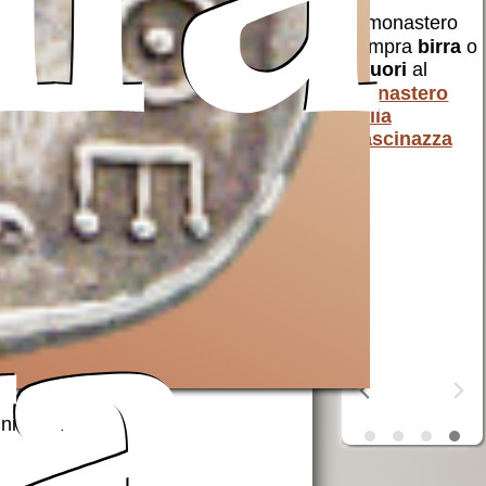
ura
erra
Opera San
aiuta AVSI
Francesco
compra
birra
o
uto a
per i poveri
liquori
al
 e non
AVSI
aiuta chi
monastero
 Santa
è in difficoltà
della
in tutto il
Cascinazza
mondo
erra
ta
OSF
aiuta i
poveri
unificata