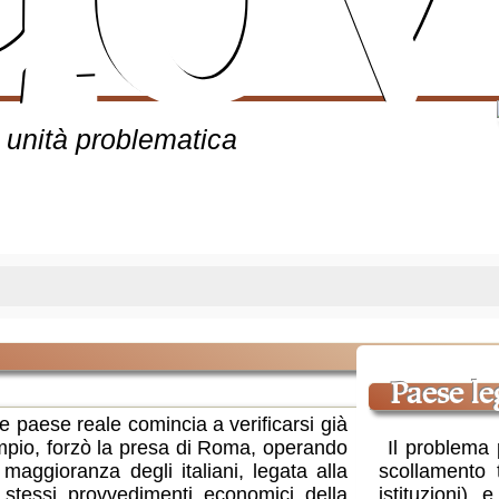
uov
a unità problematica
paese l
e paese reale comincia a verificarsi già
mpio, forzò la presa di Roma, operando
Il problema p
maggioranza degli italiani, legata alla
scollamento 
 stessi provvedimenti economici della
istituzioni) 