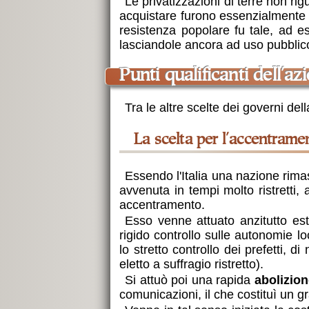
Le privatizzazioni di terre non r
acquistare furono essenzialmente 
resistenza popolare fu tale, ad e
lasciandole ancora ad uso pubblico 
punti qualificanti dell'a
Tra le altre scelte dei governi del
la scelta per l'
accentrame
Essendo l'Italia una nazione rimas
avvenuta in tempi molto ristretti,
accentramento.
Esso venne attuato anzitutto est
rigido controllo sulle autonomie lo
lo stretto controllo dei prefetti, 
eletto a suffragio ristretto).
Si attuò poi una rapida
abolizione
comunicazioni, il che costituì un 