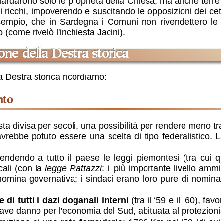
iguardarono solo le proprietà della Chiesa, ma anche terr
i ricchi, impoverendo e suscitando le opposizioni dei ce
sempio, che in Sardegna i Comuni non rivendettero le t
(come rivelò l'inchiesta Jacini).
zione della Destra storica
la Destra storica ricordiamo:
nto
ta divisa per secoli, una possibilità per rendere meno tr
 avrebbe potuto essere una scelta di tipo federalistico.
endendo a tutto il paese le leggi piemontesi (tra cui qu
cali (con la
legge Rattazzi
: il più importante livello amm
di nomina governativa; i sindaci erano loro pure di nomin
 di tutti i dazi doganali interni
(tra il ‘59 e il ‘60), f
grave danno per l'economia del Sud, abituata al protezion