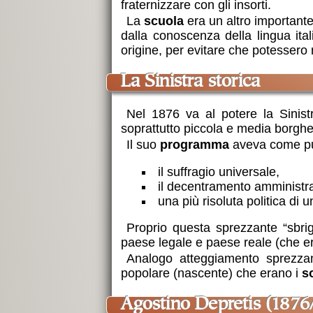
fraternizzare con gli insorti.
La
scuola
era un altro importante
dalla conoscenza della lingua ita
origine, per evitare che potessero ri
la Sinistra storica
Nel 1876 va al potere la Sinis
soprattutto piccola e media borghes
Il suo
programma
aveva come pun
il suffragio universale,
il decentramento amministra
una più risoluta politica di
Proprio questa sprezzante “sbrig
paese legale e paese reale (che er
Analogo atteggiamento sprezzante
popolare (nascente) che erano i
so
Agostino Depretis (1876