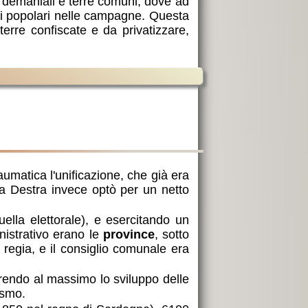
e demaniali e terre comuni, dove ad
ti popolari nelle campagne. Questa
erre confiscate e da privatizzare,
aumatica l'unificazione, che già era
 La Destra invece optò per un netto
ella elettorale), e esercitando un
inistrativo erano le
province
, sotto
a regia, e il consiglio comunale era
avorendo al massimo lo sviluppo delle
ismo.