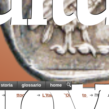
lt
Pro T
Sancta
un ai
cristiani
di Terra
una t
martoria
🔍
storia
glossario
home
3.l'Ottocento
L'Italia nell'Ottocento
l'Italia 