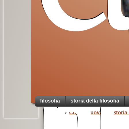
Cu
Da non perdere
filosofia
storia della filosofia
Home
Culturanuova
Storia