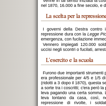
Venne in tal senso iniziata la co
nel 1870, 16.000 a fine secolo, e d
la scelta per la repression
I governi della Destra contro 
repressione dura con la
Legge Pi
emergenza, con fucilazione immedia
Vennero impiegati 120.000 solda
uccisi negli scontri o fucilati, arrest
l'esercito e la scuola
Furono due importanti strumenti per
era professionale per 4/5 e 1/5 d
(ridotti a 3 dopo il 1870), questa
a sorte tra i coscritti; c'era però la
leva pagando una certa somma. La
leva lontano da casa, così, ne
repressione di rivolte, i sold