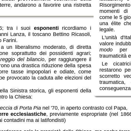
terre, andarono a favorire una ristretta
Risorgimento
momenti di a
come le 5 gio
una élite ch
6; tra i suoi
esponenti
ricordiamo i
legale.
nni Lanza, il toscano Bettino Ricasoli,
L'unità d'I
 Farini.
valore indubb
a un liberalismo moderato, di diretta
modo
per pi
one soprattutto dei possidenti agrari;
traumaticità e 
reggio del bilancio
, per raggiungere il
Le cicatri
rono una drastica riduzione della spesa
restarono pe
orre tasse impopolari e odiate, come
scorretto ve
e provocato la caduta alle elezioni del
traumatica,
conseguenza 
la Sinistra storica, gli esponenti della
tro la Chiesa:
reccia di Porta Pia
nel '70, in aperto contrasto col Papa,
erre ecclesiastiche
, previamente espropriate (nel 1866
 contadini ma ai latifondisti)