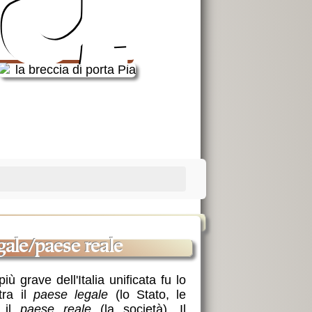
a
egale/paese reale
iù grave dell'Italia unificata fu lo
tra il
paese legale
(lo Stato, le
e il
paese reale
(la società). Il