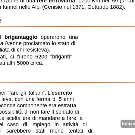
struzione di una
rete ferroviaria
: 1700 Km nel ‘59 (di cu
i tunnel nelle Alpi (Cenisio nel 1871, Gottardo 1882).
e
il
brigantaggio
operarono una
ca
(venne proclamato lo stato di
ta di chi resisteva).
ti, ci furono 5200 “briganti”
ati altri 5000 circa.
 “fare gli italiani”. L'
esercito
i leva, con una ferma di 5 anni
 seconda componente era estratta
 possibilità di non fare il soldato di
 scelta era di mandare a fare la
brigan
l caso di impiego in attività di
ati sarebbero stati meno tentati di