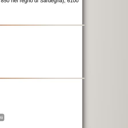
i 850 nel regno di Sardegna), 6100
ti