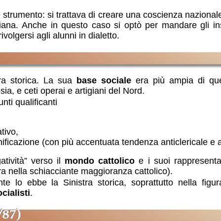
 strumento: si trattava di creare una coscienza nazionale
liana. Anche in questo caso si optò per mandare gli in
volgersi agli alunni in dialetto.
tra storica. La sua
base sociale
era più ampia di que
ia, e ceti operai e artigiani del Nord.
ti qualificanti
tivo,
 unificazione (con più accentuata tendenza anticlericale e 
atività” verso il
mondo cattolico
e i suoi rappresentan
a nella schiacciante maggioranza cattolico).
 lo ebbe la Sinistra storica, soprattutto nella figura
cialisti
.
/87)