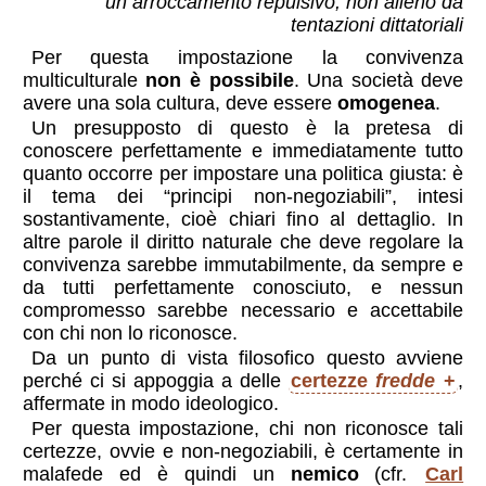
un arroccamento repulsivo, non alieno da
tentazioni dittatoriali
Per questa impostazione la convivenza
multiculturale
non è possibile
. Una società deve
avere una sola cultura, deve essere
omogenea
.
Un presupposto di questo è la pretesa di
conoscere perfettamente e immediatamente tutto
quanto occorre per impostare una politica giusta: è
il tema dei “principi non-negoziabili”, intesi
sostantivamente, cioè chiari fino al dettaglio. In
altre parole il diritto naturale che deve regolare la
convivenza sarebbe immutabilmente, da sempre e
da tutti perfettamente conosciuto, e nessun
compromesso sarebbe necessario e accettabile
con chi non lo riconosce.
Da un punto di vista filosofico questo avviene
perché ci si appoggia a delle
certezze
fredde
,
affermate in modo ideologico.
Per questa impostazione, chi non riconosce tali
certezze, ovvie e non-negoziabili, è certamente in
malafede ed è quindi un
nemico
(cfr.
Carl