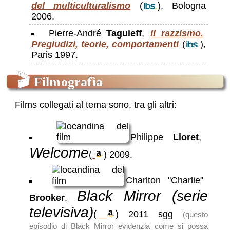
del multiculturalismo
(
), Bologna
2006.
Pierre-André
Taguieff
,
Il razzismo.
Pregiudizi, teorie, comportamenti
(
),
Paris 1997.
🎬
Filmografìa
Films collegati al tema sono, tra gli altri:
Philippe
Lioret
,
Welcome
(
)
2009
.
Charlton "Charlie"
Black Mirror (serie
Brooker
,
televisiva)
(
)
2011 sgg
(questo
episodio di Black Mirror evidenzia come si possa