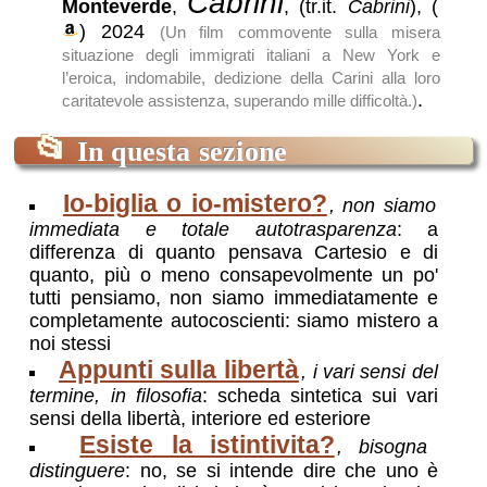
Cabrini
Monteverde
,
, (tr.it.
Cabrini
),
(
)
2024
(Un film commovente sulla misera
situazione degli immigrati italiani a New York e
l’eroica, indomabile, dedizione della Carini alla loro
.
caritatevole assistenza, superando mille difficoltà.)
📂
In questa sezione
Io-biglia o io-mistero?
, non siamo
immediata e totale autotrasparenza
: a
differenza di quanto pensava Cartesio e di
quanto, più o meno consapevolmente un po'
tutti pensiamo, non siamo immediatamente e
completamente autocoscienti: siamo mistero a
noi stessi
Appunti sulla libertà
, i vari sensi del
termine, in filosofia
: scheda sintetica sui vari
sensi della libertà, interiore ed esteriore
Esiste la istintivita?
, bisogna
distinguere
: no, se si intende dire che uno è