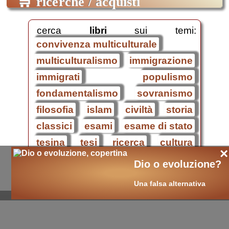
🛒
ricerche / acquisti
cerca
libri
sui temi:
convivenza multiculturale
multiculturalismo
immigrazione
immigrati
populismo
fondamentalismo
sovranismo
filosofia
islam
civiltà
storia
classici
esami
esame di stato
tesina
tesi
ricerca
cultura
×
libri on-line
Dio o evoluzione?
La convivenza multiculturale
.
Una falsa alternativa