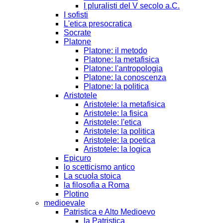
I pluralisti del V secolo a.C.
I sofisti
L'etica presocratica
Socrate
Platone
Platone: il metodo
Platone: la metafisica
Platone: l'antropologia
Platone: la conoscenza
Platone: la politica
Aristotele
Aristotele: la metafisica
Aristotele: la fisica
Aristotele: l'etica
Aristotele: la politica
Aristotele: la poetica
Aristotele: la logica
Epicuro
lo scetticismo antico
La scuola stoica
la filosofia a Roma
Plotino
medioevale
Patristica e Alto Medioevo
la Patristica