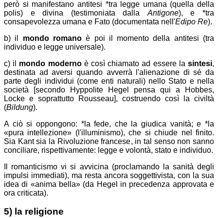
però si manifestano antitesi *tra legge umana (quella della
polis) e divina (testimoniata dalla
Antigone
), e *tra
consapevolezza umana e Fato (documentata nell'
Edipo Re
).
b) il
mondo romano
è poi il momento della antitesi (tra
individuo e legge universale).
c) il
mondo moderno
è così chiamato ad essere la
sintesi
,
destinata ad aversi quando avverrà l'alienazione di sé da
parte degli individui (come enti naturali) nello Stato e nella
società [secondo Hyppolite Hegel pensa qui a Hobbes,
Locke e soprattutto Rousseau], costruendo così la civiltà
(
Bildung
).
A ciò si oppongono: *la fede, che la giudica vanità; e *la
pura intellezione
(l'illuminismo), che si chiude nel finito.
Sia Kant sia la Rivoluzione francese, in tal senso non sanno
conciliare, rispettivamente: legge e volontà, stato e individuo.
Il romanticismo vi si avvicina (proclamando la sanità degli
impulsi immediati), ma resta ancora soggettivista, con la sua
idea di
anima bella
(da Hegel in precedenza approvata e
ora criticata).
5) la religione