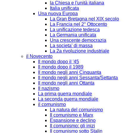
la Chiesa e l'unità italiana
Italia unificata
Una nuova Europa
La Gran Bretagna nel XIX secolo
La Francia nel 2° Ottocento
La unificazione tedesca
La Germania unificata
Una crescente democrazia
La societa' di massa
La 2a rivoluzione industriale
il Novecento
Il mondo dopo il '45
Il mondo dopo il 1989
Il mondo negli anni Cinquanta
Il mondo negli anni Sessanta/Settanta
Il mondo negli anni Ottanta
Il nazismo
La prima guerra mondiale
La seconda guerra mondiale
il comunismo
La natura del comunismo
Il comunismo e Marx
Espansione e declino
Il comunismo: gli inizi
Il comunismo sotto Stalin