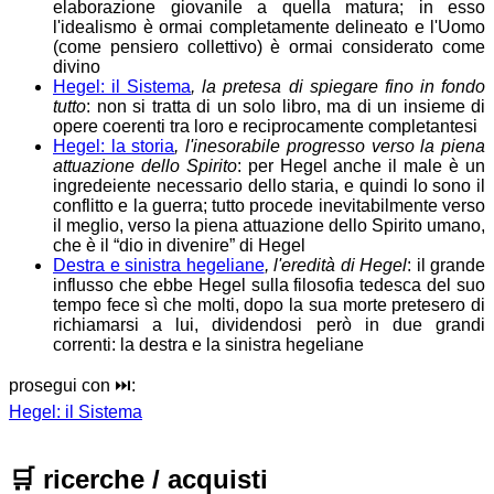
elaborazione giovanile a quella matura; in esso
l'idealismo è ormai completamente delineato e l'Uomo
(come pensiero collettivo) è ormai considerato come
divino
Hegel: il Sistema
, la pretesa di spiegare fino in fondo
tutto
: non si tratta di un solo libro, ma di un insieme di
opere coerenti tra loro e reciprocamente completantesi
Hegel: la storia
, l'inesorabile progresso verso la piena
attuazione dello Spirito
: per Hegel anche il male è un
ingredeiente necessario dello staria, e quindi lo sono il
conflitto e la guerra; tutto procede inevitabilmente verso
il meglio, verso la piena attuazione dello Spirito umano,
che è il “dio in divenire” di Hegel
Destra e sinistra hegeliane
, l'eredità di Hegel
: il grande
influsso che ebbe Hegel sulla filosofia tedesca del suo
tempo fece sì che molti, dopo la sua morte pretesero di
richiamarsi a lui, dividendosi però in due grandi
correnti: la destra e la sinistra hegeliane
prosegui con ⏭️:
Hegel: il Sistema
🛒
ricerche / acquisti