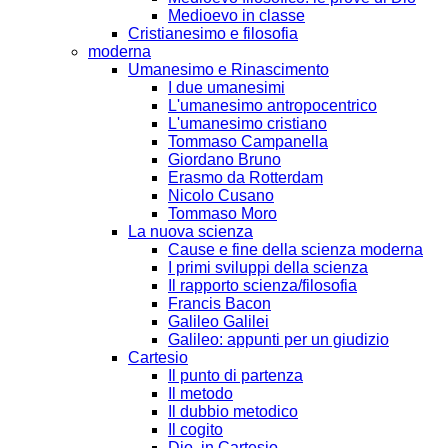
Medioevo in classe
Cristianesimo e filosofia
moderna
Umanesimo e Rinascimento
I due umanesimi
L'umanesimo antropocentrico
L'umanesimo cristiano
Tommaso Campanella
Giordano Bruno
Erasmo da Rotterdam
Nicolo Cusano
Tommaso Moro
La nuova scienza
Cause e fine della scienza moderna
I primi sviluppi della scienza
Il rapporto scienza/filosofia
Francis Bacon
Galileo Galilei
Galileo: appunti per un giudizio
Cartesio
Il punto di partenza
Il metodo
Il dubbio metodico
Il cogito
Dio, in Cartesio