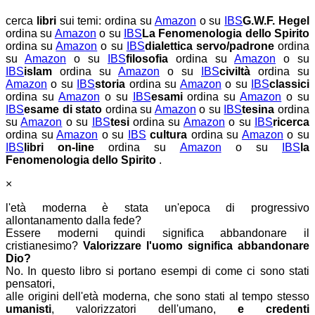
cerca
libri
sui temi:
ordina su
Amazon
o su
IBS
G.W.F. Hegel
ordina su
Amazon
o su
IBS
La Fenomenologia dello Spirito
ordina su
Amazon
o su
IBS
dialettica servo/padrone
ordina
su
Amazon
o su
IBS
filosofia
ordina su
Amazon
o su
IBS
islam
ordina su
Amazon
o su
IBS
civiltà
ordina su
Amazon
o su
IBS
storia
ordina su
Amazon
o su
IBS
classici
ordina su
Amazon
o su
IBS
esami
ordina su
Amazon
o su
IBS
esame di stato
ordina su
Amazon
o su
IBS
tesina
ordina
su
Amazon
o su
IBS
tesi
ordina su
Amazon
o su
IBS
ricerca
ordina su
Amazon
o su
IBS
cultura
ordina su
Amazon
o su
IBS
libri on-line
ordina su
Amazon
o su
IBS
la
Fenomenologia dello Spirito
.
×
l'età moderna è stata un'epoca di progressivo
allontanamento dalla fede?
Essere moderni quindi significa abbandonare il
cristianesimo?
Valorizzare l'uomo significa abbandonare
Dio?
No. In questo libro si portano esempi di come ci sono stati
pensatori,
alle origini dell'età moderna, che sono stati al tempo stesso
umanisti
, valorizzatori dell'umano,
e credenti