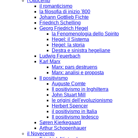
l'Ottocento
il romanticismo
la filosofia di inizio '800
Johann Gottlieb Fichte
Friedrich Schelling
Georg Friedrich Hegel
la Fenomenologia dello Spirito
Hegel: il Sistema
Hegel: la storia
Destra e sinistra hegeliane
Ludwig Feuerbach
Karl Marx
Marx: pars destruens
Marx: analisi e proposta
Il positivismo
Auguste Comte
Il positivismo in Inghilterra
John Stuart Mill
le origini dell'evoluzionismo
Herbert Spencer
il positivismo in Italia
Il positivismo tedesco
Søren Kierkegaard
Arthur Schopenhauer
il Novecento