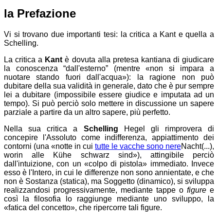
la Prefazione
Vi si trovano due importanti tesi: la critica a Kant e quella a
Schelling.
La critica a
Kant
è dovuta alla pretesa kantiana di giudicare
la conoscenza “dall'esterno” (mentre
non si impara a
nuotare stando fuori dall'acqua
): la ragione
non può
dubitare della sua validità in generale, dato che è pur sempre
lei a dubitare (impossibile essere giudice e imputata ad un
tempo). Si può
perciò solo mettere in discussione un sapere
parziale a partire da un altro sapere, più perfetto.
Nella sua critica a
Schelling
Hegel gli rimprovera di
concepire l'Assoluto come indifferenza, appiattimento dei
contorni (una
notte in cui
tutte le vacche sono nere
Nacht(...),
worin alle Kühe schwarz sind
), attingibile perciò
dall'intuizione, con un
colpo di pistola
immediato. Invece
esso è l'Intero, in cui le differenze non sono annientate, e che
non è Sostanza (statica), ma Soggetto (dinamico), si sviluppa
realizzandosi progressivamente, mediante tappe o
figure
e
così la filosofia lo raggiunge mediante uno sviluppo, la
fatica del concetto
, che ripercorre tali figure.