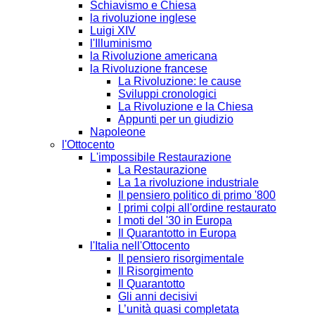
Schiavismo e Chiesa
la rivoluzione inglese
Luigi XIV
l'Illuminismo
la Rivoluzione americana
la Rivoluzione francese
La Rivoluzione: le cause
Sviluppi cronologici
La Rivoluzione e la Chiesa
Appunti per un giudizio
Napoleone
l'Ottocento
L'impossibile Restaurazione
La Restaurazione
La 1a rivoluzione industriale
Il pensiero politico di primo '800
I primi colpi all'ordine restaurato
I moti del '30 in Europa
Il Quarantotto in Europa
l'Italia nell'Ottocento
Il pensiero risorgimentale
Il Risorgimento
Il Quarantotto
Gli anni decisivi
L’unità quasi completata