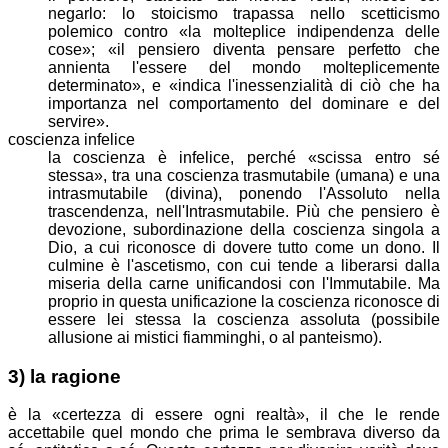
negarlo: lo stoicismo trapassa nello scetticismo
polemico contro
la molteplice indipendenza delle
cose
;
il pensiero diventa pensare perfetto che
annienta l'essere del mondo molteplicemente
determinato
, e
indica l'inessenzialità di ciò che ha
importanza nel comportamento del dominare e del
servire
.
coscienza infelice
la coscienza è infelice, perché
scissa entro sé
stessa
, tra una coscienza trasmutabile (umana) e una
intrasmutabile (divina), ponendo l'Assoluto nella
trascendenza, nell'Intrasmutabile. Più che pensiero è
devozione, subordinazione della coscienza singola a
Dio, a cui riconosce di dovere tutto come un dono. Il
culmine è l'ascetismo, con cui tende a liberarsi dalla
miseria della carne unificandosi con l'Immutabile. Ma
proprio in questa unificazione la coscienza riconosce di
essere lei stessa la coscienza assoluta (possibile
allusione ai mistici fiamminghi, o al panteismo).
3) la ragione
è la
certezza di essere ogni realtà
, il che le rende
accettabile quel mondo che prima le sembrava diverso da