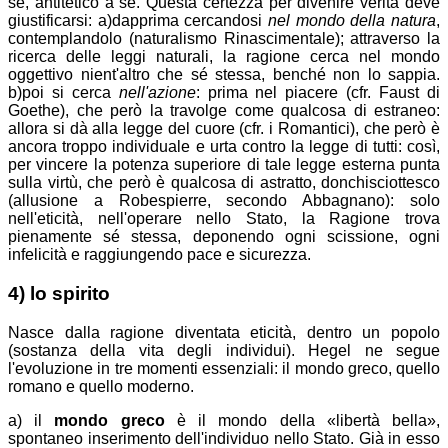
sé, antitetico a sé. Questa certezza per divenire verità deve
giustificarsi: a)dapprima cercandosi
nel mondo della natura
,
contemplandolo (naturalismo Rinascimentale); attraverso la
ricerca delle leggi naturali, la ragione cerca nel mondo
oggettivo nient'altro che sé stessa, benché non lo sappia.
b)poi si cerca
nell'azione
: prima nel piacere (cfr. Faust di
Goethe), che però la travolge come qualcosa di estraneo:
allora si dà alla legge del cuore (cfr. i Romantici), che però è
ancora troppo individuale e urta contro la legge di tutti: così,
per vincere la potenza superiore di tale legge esterna punta
sulla virtù, che però è qualcosa di astratto, donchisciottesco
(allusione a Robespierre, secondo Abbagnano): solo
nell'eticità, nell'operare nello Stato, la Ragione trova
pienamente sé stessa, deponendo ogni scissione, ogni
infelicità e raggiungendo pace e sicurezza.
4) lo spirito
Nasce dalla ragione diventata eticità, dentro un popolo
(sostanza della vita degli individui). Hegel ne segue
l'evoluzione in tre momenti essenziali: il mondo greco, quello
romano e quello moderno.
a) il
mondo greco
è il mondo della
libertà bella
,
spontaneo inserimento dell'individuo nello Stato. Già in esso