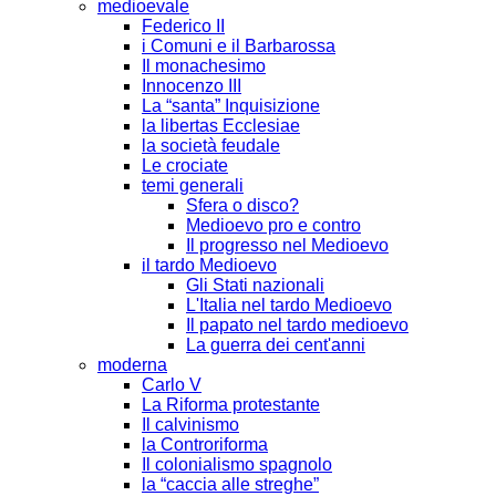
medioevale
Federico II
i Comuni e il Barbarossa
Il monachesimo
Innocenzo III
La “santa” Inquisizione
la libertas Ecclesiae
la società feudale
Le crociate
temi generali
Sfera o disco?
Medioevo pro e contro
Il progresso nel Medioevo
il tardo Medioevo
Gli Stati nazionali
L'Italia nel tardo Medioevo
Il papato nel tardo medioevo
La guerra dei cent'anni
moderna
Carlo V
La Riforma protestante
Il calvinismo
la Controriforma
Il colonialismo spagnolo
la “caccia alle streghe”