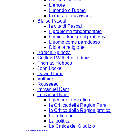
L'errore
Il mondo e l'uomo
la morale provvisoria
Blaise Pascal
la vita di Pascal
Il problema fondamentale
Come affrontare il problema
L'uomo come paradosso
Dio e la religione
Baruch Spinoza
Gottfried Wilhelm Leibniz
Thomas Hobbes
John Locke
David Hume
Voltaire
Rousseau
Immanuel Kant
Immanuel Kant
Il periodo pre-critico
la Critica della Ragion Pura
la Critica della Ragion pratica
La religione
La politica
La Critica del Giudizio