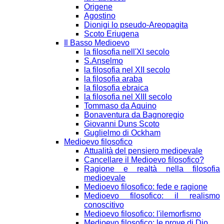
Origene
Agostino
Dionigi lo pseudo-Areopagita
Scoto Eriugena
Il Basso Medioevo
la filosofia nell'XI secolo
S.Anselmo
la filosofia nel XII secolo
la filosofia araba
la filosofia ebraica
la filosofia nel XIII secolo
Tommaso da Aquino
Bonaventura da Bagnoregio
Giovanni Duns Scoto
Guglielmo di Ockham
Medioevo filosofico
Attualità del pensiero medioevale
Cancellare il Medioevo filosofico?
Ragione e realtà nella filosofia
medioevale
Medioevo filosofico: fede e ragione
Medioevo filosofico: il realismo
conoscitivo
Medioevo filosofico: l'ilemorfismo
Medioevo filosofico: le prove di Dio