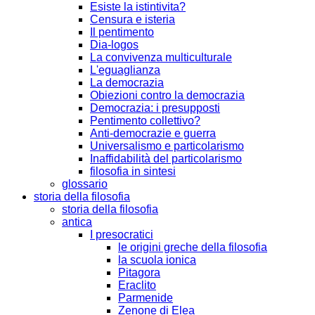
Esiste la istintivita?
Censura e isteria
Il pentimento
Dia-logos
La convivenza multiculturale
L'eguaglianza
La democrazia
Obiezioni contro la democrazia
Democrazia: i presupposti
Pentimento collettivo?
Anti-democrazie e guerra
Universalismo e particolarismo
Inaffidabilità del particolarismo
filosofia in sintesi
glossario
storia della filosofia
storia della filosofia
antica
I presocratici
le origini greche della filosofia
la scuola ionica
Pitagora
Eraclito
Parmenide
Zenone di Elea