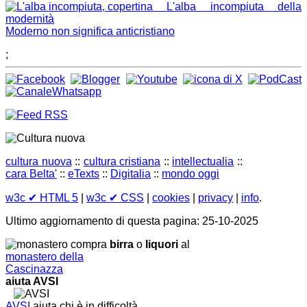
L'alba incompiuta della
modernità
Moderno non significa anticristiano
;
cultura nuova
::
cultura cristiana
::
intellectualia
::
cara Belta'
::
eTexts
::
Digitalia
::
mondo oggi
w3c
✔ HTML 5
|
w3c
✔ CSS
|
cookies
|
privacy
|
info
.
Ultimo aggiornamento di questa pagina: 25-10-2025
compra
birra
o
liquori
al
monastero della
Cascinazza
aiuta AVSI
AVSI
aiuta chi è in difficoltà