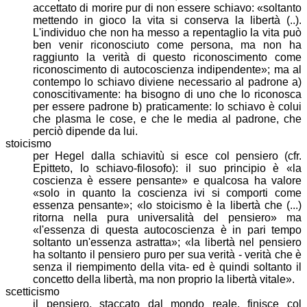
accettato di morire pur di non essere schiavo:
soltanto
mettendo in gioco la vita si conserva la libertà (..).
L'individuo che non ha messo a repentaglio la vita può
ben venir riconosciuto come persona, ma non ha
raggiunto la verità di questo riconoscimento come
riconoscimento di autocoscienza indipendente
; ma al
contempo lo schiavo diviene necessario al padrone a)
conoscitivamente: ha bisogno di uno che lo riconosca
per essere padrone b) praticamente: lo schiavo è colui
che plasma le cose, e che le media al padrone, che
perciò dipende da lui.
stoicismo
per Hegel dalla schiavitù si esce col pensiero (cfr.
Epitteto, lo schiavo-filosofo): il suo principio è
la
coscienza è essere pensante
e qualcosa ha valore
solo in quanto la coscienza ivi si comporti come
essenza pensante
;
lo stoicismo è la libertà che (...)
ritorna nella pura universalità del pensiero
ma
l'essenza di questa autocoscienza è in pari tempo
soltanto un'essenza astratta
;
la libertà nel pensiero
ha soltanto il pensiero puro per sua verità - verità che è
senza il riempimento della vita- ed è quindi soltanto il
concetto della libertà, ma non proprio la libertà vitale
.
scetticismo
il pensiero, staccato dal mondo reale, finisce col